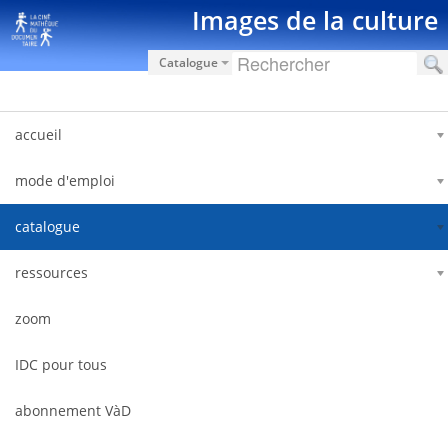
Saut au contenu
Images de la culture
Catalogue
accueil
mode d'emploi
catalogue
ressources
zoom
IDC pour tous
abonnement VàD