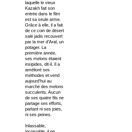
laquelle le vieux
Kazakh fait son
entrée dans le film
est sa seule arme.
Grâce à elle, il a fait
de ce coin de désert
salé jadis recouvert
par la mer d’Aral, un
potager. La
première année,
ses melons étaient
insipides, dit-il. Il a
amélioré ses
méthodes et vend
aujourd’hui au
marché des melons
succulents. Aucun
de ses quatre fils ne
partage ses efforts,
partant ni ses joies,
ni ses peines.
Inlassable,
increvable, il ne