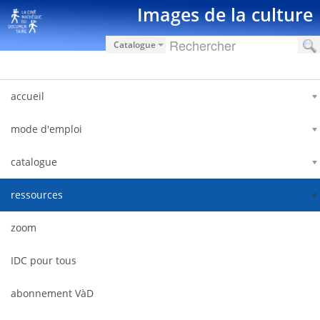
Saut au contenu
Images de la culture
Catalogue
accueil
mode d'emploi
catalogue
ressources
zoom
IDC pour tous
abonnement VàD