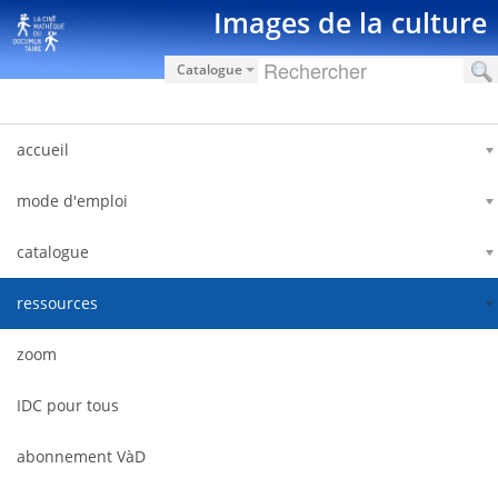
Saut au contenu
Images de la culture
Catalogue
accueil
mode d'emploi
catalogue
ressources
zoom
IDC pour tous
abonnement VàD