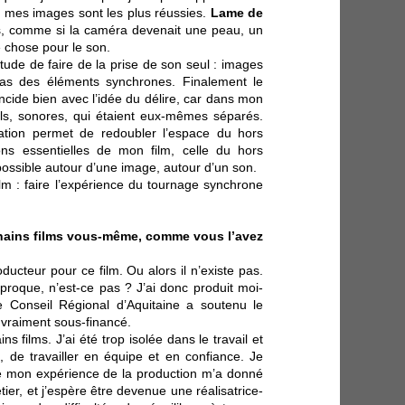
e mes images sont les plus réussies.
Lame de
s, comme si la caméra devenait une peau, un
e chose pour le son.
bitude de faire de la prise de son seul : images
 pas des éléments synchrones. Finalement le
ncide bien avec l’idée du délire, car dans mon
uels, sonores, qui étaient eux-mêmes séparés.
ation permet de redoubler l’espace du hors
ns essentielles de mon film, celle du hors
ossible autour d’une image, autour d’un son.
ilm : faire l’expérience du tournage synchrone
chains films vous-même, comme vous l’avez
ducteur pour ce film. Ou alors il n’existe pas.
ciproque, n’est-ce pas ? J’ai donc produit moi-
e Conseil Régional d’Aquitaine a soutenu le
é vraiment sous-financé.
s films. J’ai été trop isolée dans le travail et
i, de travailler en équipe et en confiance. Je
ue mon expérience de la production m’a donné
tier, et j’espère être devenue une réalisatrice-