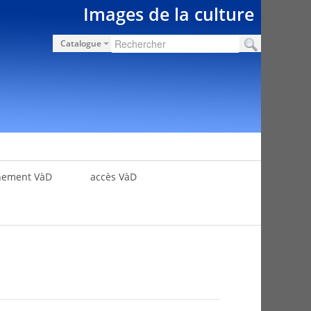
Images de la culture
Catalogue
nement VàD
accès VàD