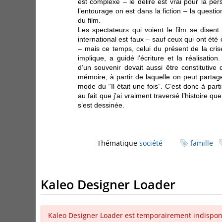
est complexe – le délire est vrai pour la per
l’entourage on est dans la fiction – la questi
du film.
Les spectateurs qui voient le film se dise
international est faux – sauf ceux qui ont ét
– mais ce temps, celui du présent de la crise
implique, a guidé l’écriture et la réalisatio
d’un souvenir devait aussi être constitutive 
mémoire, à partir de laquelle on peut partag
mode du “Il était une fois”. C’est donc à par
au fait que j’ai vraiment traversé l’histoire qu
s’est dessinée.
Thématique
société
famille
Kaleo Designer Loader
Kaleo Designer Loader est temporairement indispon