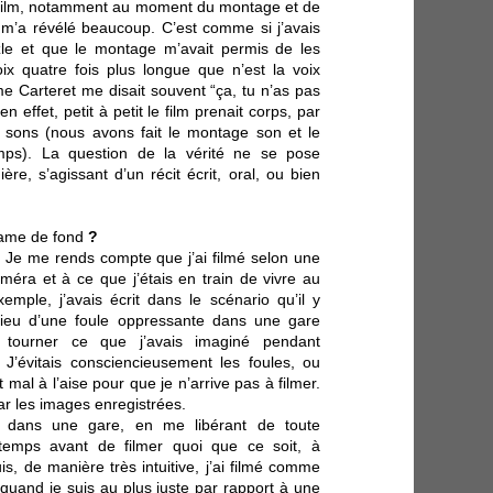
du film, notamment au moment du montage et de
i m’a révélé beaucoup. C’est comme si j’avais
zle et que le montage m’avait permis de les
oix quatre fois plus longue que n’est la voix
me Carteret me disait souvent “ça, tu n’as pas
n effet, petit à petit le film prenait corps, par
sons (nous avons fait le montage son et le
s). La question de la vérité ne se pose
e, s’agissant d’un récit écrit, oral, ou bien
ame de fond
?
 ! Je me rends compte que j’ai filmé selon une
méra et à ce que j’étais en train de vivre au
mple, j’avais écrit dans le scénario qu’il y
lieu d’une foule oppressante dans une gare
u tourner ce que j’avais imaginé pendant
. J’évitais consciencieusement les foules, ou
mal à l’aise pour que je n’arrive pas à filmer.
r les images enregistrées.
ée dans une gare, en me libérant de toute
ngtemps avant de filmer quoi que ce soit, à
is, de manière très intuitive, j’ai filmé comme
t quand je suis au plus juste par rapport à une