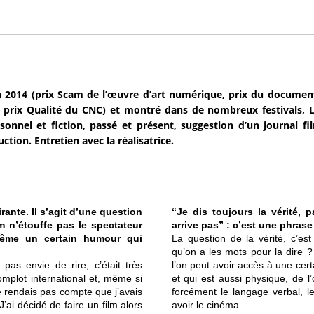
 2014 (prix Scam de l’œuvre d’art numérique, prix du documenta
prix Qualité du CNC) et montré dans de nombreux festivals, L
rsonnel et fiction, passé et présent, suggestion d’un journal f
ction. Entretien avec la réalisatrice.
irante. Il s’agit d’une question
“Je dis toujours la vérité, 
m n’étouffe pas le spectateur
arrive pas” : c’est une phras
même un certain humour qui
La question de la vérité, c’es
qu’on a les mots pour la dire ? 
pas envie de rire, c’était très
l’on peut avoir accès à une certai
complot international et, même si
et qui est aussi physique, de 
e rendais pas compte que j’avais
forcément le langage verbal, l
’ai décidé de faire un film alors
avoir le cinéma.