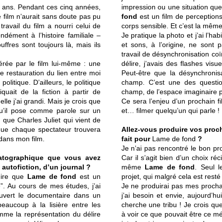
nq ans. Pendant ces cinq années,
impression ou une situation qu
e film n’aurait sans doute pas pu
fond
est un film de perception
travail du film a nourri celui de
corps sensible. Et c’est la mêm
ndément à l’histoire familiale –
Je pratique la photo et j’ai l’ha
ffres sont toujours là, mais ils
et sons, à l’origine, ne sont
travail de désynchronisation coï
érée par le film lui-même : une
délire, j’avais des flashes vis
e restauration du lien entre moi
Peut-être que la désynchronis
politique. D’ailleurs, le politique
champ. C’est une des questio
iquait de la fiction à partir de
champ, de l’espace imaginaire p
lle j’ai grandi. Mais je crois que
Ce sera l’enjeu d’un prochain f
qu’il pose comme parole sur un
et… filmer quelqu’un qui parle !
que Charles Juliet qui vient de
que chaque spectateur trouvera
Allez-vous produire vos pro
dans mon film.
fait pour
Lame de fond
?
Je n’ai pas rencontré le bon pro
atographique que vous avez
Car il s’agit bien d’un choix ré
 autofiction, d’un journal ?
même
Lame de fond
. Seul l
dire que
Lame de fond
est un
projet, qui malgré cela est rest
”. Au cours de mes études, j’ai
Je ne produirai pas mes prochain
couvert le documentaire dans un
j’ai besoin et envie, aujourd’hu
beaucoup à la lisière entre les
cherche une tribu ! Je crois q
mme la représentation du délire
à voir ce que pouvait être ce mé