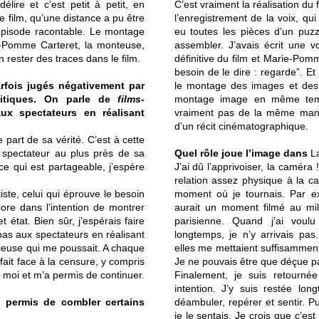
lire et c’est petit à petit, en
C’est vraiment la réalisation 
e film, qu’une distance a pu être
l’enregistrement de la voix, qu
 épisode racontable. Le montage
eu toutes les pièces d’un puz
ie-Pomme Carteret, la monteuse,
assembler. J’avais écrit une v
en rester des traces dans le film.
définitive du film et Marie-Pom
besoin de le dire : regarde”. Et e
rfois jugés négativement par
le montage des images et des 
ritiques. On parle de
films-
montage image en même temp
x spectateurs en réalisant
vraiment pas de la même manièr
d’un récit cinématographique.
e part de sa vérité. C’est à cette
 spectateur au plus près de sa
Quel rôle joue l’image dans
L
 ce qui est partageable, j’espère
J’ai dû l’apprivoiser, la caméra
relation assez physique à la ca
tiste, celui qui éprouve le besoin
moment où je tournais. Par exe
core dans l’intention de montrer
aurait un moment filmé au mi
 état. Bien sûr, j’espérais faire
parisienne. Quand j’ai voul
 pas aux spectateurs en réalisant
longtemps, je n’y arrivais pas
érieuse qui me poussait. A chaque
elles me mettaient suffisamment 
 fait face à la censure, y compris
Je ne pouvais être que déçue pa
à moi et m’a permis de continuer.
Finalement, je suis retourn
intention. J’y suis restée lo
a permis de combler certains
déambuler, repérer et sentir. Pu
je le sentais. Je crois que c’es