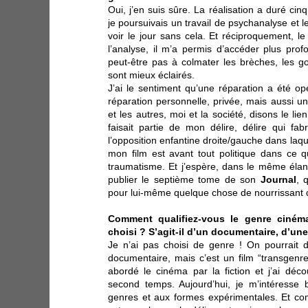
Oui, j’en suis sûre. La réalisation a duré ci
je poursuivais un travail de psychanalyse et l
voir le jour sans cela. Et réciproquement, le 
l’analyse, il m’a permis d’accéder plus profo
peut-être pas à colmater les brèches, les gou
sont mieux éclairés.
J’ai le sentiment qu’une réparation a été op
réparation personnelle, privée, mais aussi un
et les autres, moi et la société, disons le lien 
faisait partie de mon délire, délire qui fabr
l’opposition enfantine droite/gauche dans laque
mon film est avant tout politique dans ce 
traumatisme. Et j’espère, dans le même élan 
publier le septième tome de son
Journal
, 
pour lui-même quelque chose de nourrissant 
Comment qualifiez-vous le genre ciném
choisi ? S’agit-il d’un documentaire, d’une
Je n’ai pas choisi de genre ! On pourrait 
documentaire, mais c’est un film “transgenre
abordé le cinéma par la fiction et j’ai dé
second temps. Aujourd’hui, je m’intéresse 
genres et aux formes expérimentales. Et co