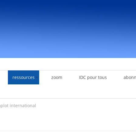
ressources
zoom
IDC pour tous
abon
lot international