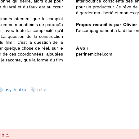
sonne qui délire, alors que pour
interlocutrice consciente des en
on du vrai et du faux est au cœur
pour un producteur. Je rêve de
à garder ma liberté et mon exig
nt immédiatement que le complot
é comme moi atteints de paranoïa
Propos recueillis par Olivier
, avec toute la complexité qu’il
l'accompagnement à la diffusion
n. La question de la construction
du film : c’est la question de la
er quelque chose de réel, sur le
A voir
tir de ces coordonnées, ajoutées
perrinemichel.com
e je raconte, que la forme du film
psychiatrie
folie
ible.