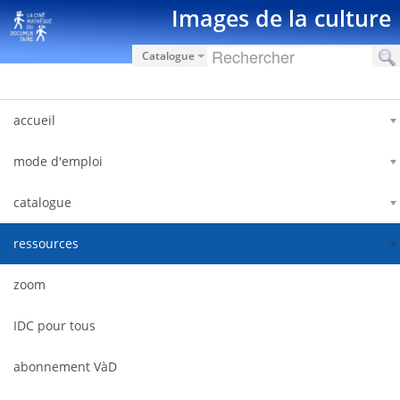
Saut au contenu
Images de la culture
Catalogue
accueil
mode d'emploi
catalogue
ressources
zoom
IDC pour tous
abonnement VàD