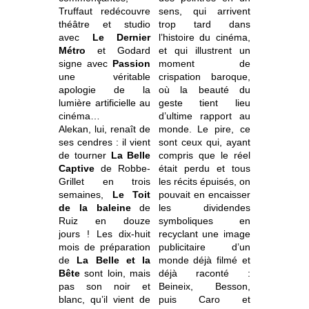
Truffaut redécouvre
sens, qui arrivent
théâtre et studio
trop tard dans
avec
Le Dernier
l’histoire du cinéma,
Métro
et Godard
et qui illustrent un
signe avec
Passion
moment de
une véritable
crispation baroque,
apologie de la
où la beauté du
lumière artificielle au
geste tient lieu
cinéma…
d’ultime rapport au
Alekan, lui, renaît de
monde. Le pire, ce
ses cendres : il vient
sont ceux qui, ayant
de tourner
La Belle
compris que le réel
Captive
de Robbe-
était perdu et tous
Grillet en trois
les récits épuisés, on
semaines,
Le Toit
pouvait en encaisser
de la baleine
de
les dividendes
Ruiz en douze
symboliques en
jours ! Les dix-huit
recyclant une image
mois de préparation
publicitaire d’un
de
La Belle et la
monde déjà filmé et
Bête
sont loin, mais
déjà raconté :
pas son noir et
Beineix, Besson,
blanc, qu’il vient de
puis Caro et