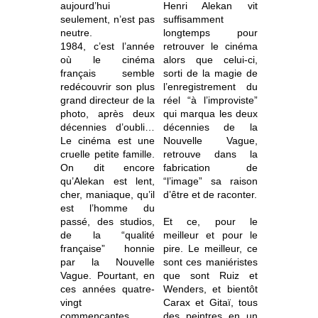
aujourd’hui
Henri Alekan vit
seulement, n’est pas
suffisamment
neutre.
longtemps pour
1984, c’est l’année
retrouver le cinéma
où le cinéma
alors que celui-ci,
français semble
sorti de la magie de
redécouvrir son plus
l’enregistrement du
grand directeur de la
réel “à l’improviste”
photo, après deux
qui marqua les deux
décennies d’oubli…
décennies de la
Le cinéma est une
Nouvelle Vague,
cruelle petite famille.
retrouve dans la
On dit encore
fabrication de
qu’Alekan est lent,
“l’image” sa raison
cher, maniaque, qu’il
d’être et de raconter.
est l’homme du
passé, des studios,
Et ce, pour le
de la “qualité
meilleur et pour le
française” honnie
pire. Le meilleur, ce
par la Nouvelle
sont ces maniéristes
Vague. Pourtant, en
que sont Ruiz et
ces années quatre-
Wenders, et bientôt
vingt
Carax et Gitaï, tous
commençantes,
des peintres en un