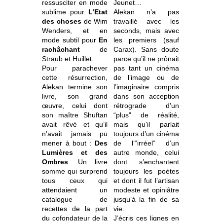
ressusciter en mode
Jeunet…
sublime pour
L’Etat
Alekan n’a pas
des choses
de Wim
travaillé avec les
Wenders, et en
seconds, mais avec
mode subtil pour
En
les premiers (sauf
rachâchant
de
Carax). Sans doute
Straub et Huillet.
parce qu’il ne prônait
Pour parachever
pas tant un cinéma
cette résurrection,
de l’image ou de
Alekan termine son
l’imaginaire compris
livre, son grand
dans son acception
œuvre, celui dont
rétrograde d’un
son maître Shuftan
“plus” de réalité,
avait rêvé et qu’il
mais qu’il parlait
n’avait jamais pu
toujours d’un cinéma
mener à bout :
Des
de l’“irréel” d’un
Lumières et des
autre monde, celui
Ombres
. Un livre
dont s’enchantent
somme qui surprend
toujours les poètes
tous ceux qui
et dont il fut l’artisan
attendaient un
modeste et opiniâtre
catalogue de
jusqu’à la fin de sa
recettes de la part
vie.
du cofondateur de la
J’écris ces lignes en