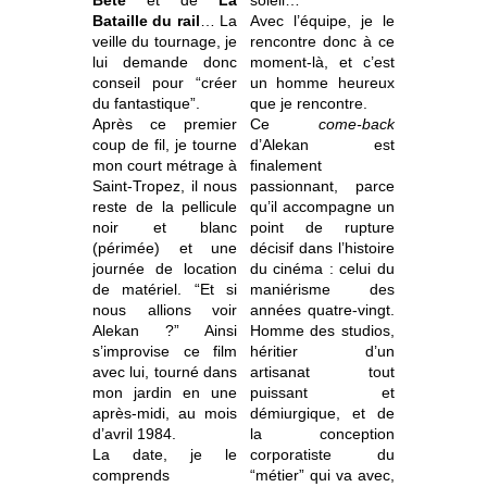
Bête
et de
La
soleil…
Bataille du rail
… La
Avec l’équipe, je le
veille du tournage, je
rencontre donc à ce
lui demande donc
moment-là, et c’est
conseil pour “créer
un homme heureux
du fantastique”.
que je rencontre.
Après ce premier
Ce
come-back
coup de fil, je tourne
d’Alekan est
mon court métrage à
finalement
Saint-Tropez, il nous
passionnant, parce
reste de la pellicule
qu’il accompagne un
noir et blanc
point de rupture
(périmée) et une
décisif dans l’histoire
journée de location
du cinéma : celui du
de matériel. “Et si
maniérisme des
nous allions voir
années quatre-vingt.
Alekan ?” Ainsi
Homme des studios,
s’improvise ce film
héritier d’un
avec lui, tourné dans
artisanat tout
mon jardin en une
puissant et
après-midi, au mois
démiurgique, et de
d’avril 1984.
la conception
La date, je le
corporatiste du
comprends
“métier” qui va avec,