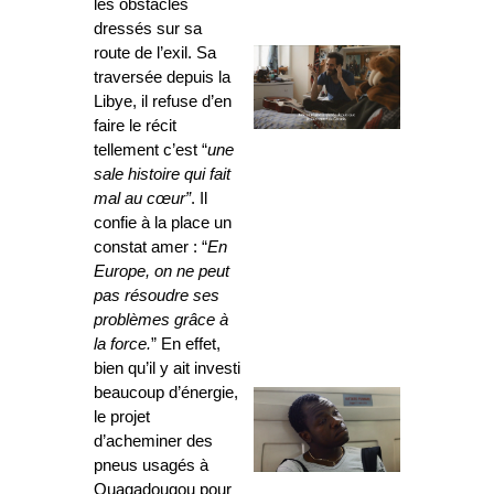
les obstacles
dressés sur sa
route de l’exil. Sa
traversée depuis la
Libye, il refuse d’en
faire le récit
tellement c’est “
une
sale histoire qui fait
mal au cœur”
. Il
confie à la place un
constat amer : “
En
Europe,
on ne peut
pas résoudre ses
problèmes grâce à
la force.
” En effet,
bien qu’il y ait investi
beaucoup d’énergie,
le projet
d’acheminer des
pneus usagés à
Ouagadougou pour