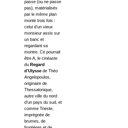
passe (ou ne passe
pas), matérialisés
par le même plan
monté trois fois :
celui d’un vieux
monsieur assis sur
un banc et
regardant sa
montre. Ce pourrait
être A, le cinéaste
du
Regard
d’Ulysse
de Théo
Angelopoulos,
originaire de
Thessalonique,
autre ville du nord
d’un pays du sud, et
comme Trieste,
imprégnée de
brumes, de
frontières et de