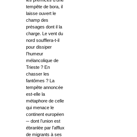
tempête de bora, il
laisse ouvert le
champ des
présages dont il la
charge. Le vent du
nord soufflera-t-il
pour dissiper
l’humeur
mélancolique de
Trieste ? En
chasser les
fantômes ? La
tempête annoncée
est-elle la
métaphore de celle
qui menace le
continent européen
─ dont l’union est
ébranlée par l’afflux
de migrants à ses