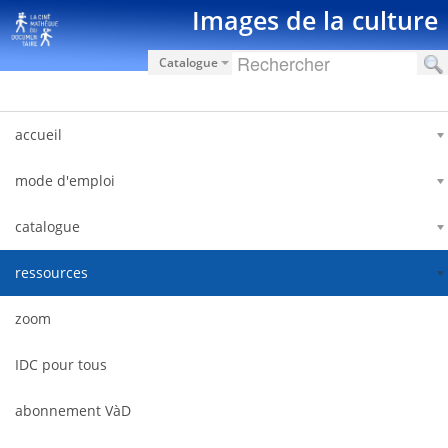
Saut au contenu
Images de la culture
Catalogue
accueil
mode d'emploi
catalogue
ressources
zoom
IDC pour tous
abonnement VàD