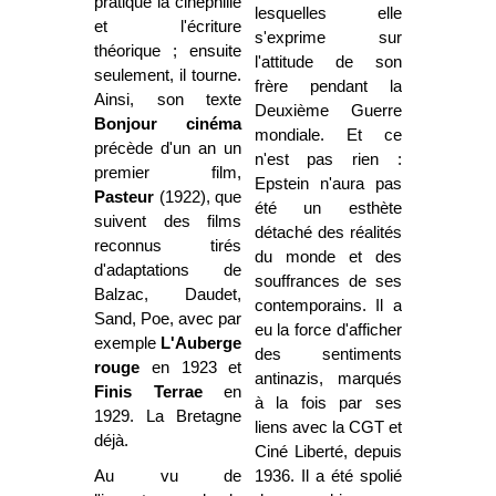
pratique la cinéphilie
lesquelles elle
et l'écriture
s'exprime sur
théorique ; ensuite
l'attitude de son
seulement, il tourne.
frère pendant la
Ainsi, son texte
Deuxième Guerre
Bonjour cinéma
mondiale. Et ce
précède d'un an un
n'est pas rien :
premier film,
Epstein n'aura pas
Pasteur
(1922), que
été un esthète
suivent des films
détaché des réalités
reconnus tirés
du monde et des
d'adaptations de
souffrances de ses
Balzac, Daudet,
contemporains. Il a
Sand, Poe, avec par
eu la force d'afficher
exemple
L'Auberge
des sentiments
rouge
en 1923 et
antinazis, marqués
Finis Terrae
en
à la fois par ses
1929. La Bretagne
liens avec la CGT et
déjà.
Ciné Liberté, depuis
Au vu de
1936. Il a été spolié