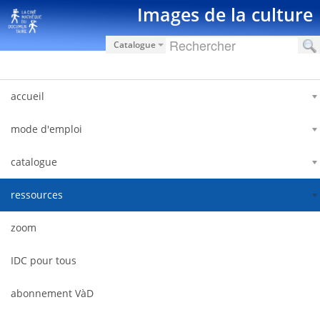
Saut au contenu
Images de la culture
Catalogue
accueil
mode d'emploi
catalogue
ressources
zoom
IDC pour tous
abonnement VàD