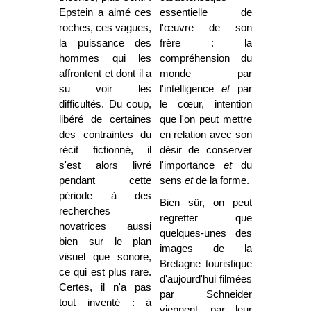
Epstein a aimé ces
essentielle de
roches, ces vagues,
l'œuvre de son
la puissance des
frère : la
hommes qui les
compréhension du
affrontent et dont il a
monde par
su voir les
l'intelligence
et
par
difficultés. Du coup,
le cœur, intention
libéré de certaines
que l'on peut mettre
des contraintes du
en relation avec son
récit fictionné, il
désir de conserver
s'est alors livré
l'importance
et
du
pendant cette
sens
et
de la forme.
période à des
Bien sûr, on peut
recherches
regretter que
novatrices aussi
quelques-unes des
bien sur le plan
images de la
visuel que sonore,
Bretagne touristique
ce qui est plus rare.
d'aujourd'hui filmées
Certes, il n'a pas
par Schneider
tout inventé : à
viennent, par leur