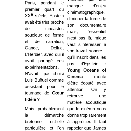
Paris, pendant le
manque d'enjeu
premier quart du
cinématographique,
e
XX
siècle, Epstein
diminuer la force de
avait été très proche
son documentaire
de cinéastes
mais, l'essentiel
soucieux de forme
n'est pas là, mieux
et de narration,
vaut s'intéresser à
Gance, Delluc,
son travail sonore –
L’Herbier, avec qui il
qu'il inscrit dans les
avait partagé ces
pas d'Epstein :
expérimentations.
Young Oceans of
N'avait-il pas choisi
Cinema
mérite
Luis Buñuel comme
d'être écouté avec
assistant pour le
attention. On y
tournage de
Cœur
retrouve une
fidèle
?
matière acoustique
Mais probablement
que le cinéma nous
la démarche
donne trop rarement
bretonne est-elle
à apprécier. Il faut
particulière et l'on
rappeler que James