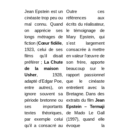
Jean Epstein est un
Outre ces
cinéaste trop peu ou
références aux
mal connu. Quand
écrits du réalisateur,
on apprécie ses
le témoignage de
longs métrages de
Mary Epstein, qui
fiction (
Cœur fidèle
,
s'est largement
1923, celui de ses
consacrée à mettre
films qu'il disait
en valeur l'œuvre de
préférer ;
La Chute
son frère, apporte
de la maison
beaucoup sur le
Usher
, 1928,
rapport passionnel
adapté d'Edgar Poe,
que le cinéaste
entre autres), on
entretient avec la
ignore souvent sa
Bretagne. Dans des
période bretonne ou
extraits du film
Jean
ses importants
Epstein – Termaji
textes théoriques,
de Mado Le Gall
par exemple celui
(1997), quand elle
qu'il a consacré au
évoque la