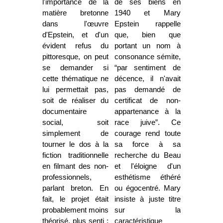
l'importance de la
de ses biens en
matière bretonne
1940 et Mary
dans l'œuvre
Epstein rappelle
d'Epstein, et d'un
que, bien que
évident refus du
portant un nom à
pittoresque, on peut
consonance sémite,
se demander si
“par sentiment de
cette thématique ne
décence, il n'avait
lui permettait pas,
pas demandé de
soit de réaliser du
certificat de non-
documentaire
appartenance à la
social, soit
race juive”. Ce
simplement de
courage rend toute
tourner le dos à la
sa force à sa
fiction traditionnelle
recherche du Beau
en filmant des non-
et l'éloigne d'un
professionnels,
esthétisme éthéré
parlant breton. En
ou égocentré. Mary
fait, le projet était
insiste à juste titre
probablement moins
sur la
théorisé, plus senti :
caractéristique