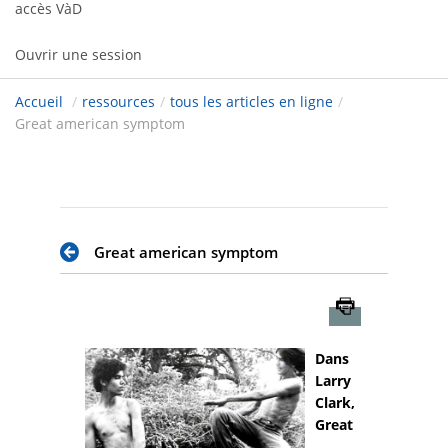
accès VàD
Ouvrir une session
Accueil
/
ressources
/
tous les articles en ligne
/
Great american symptom
Great american symptom
Imprimer
Dans
Larry
Clark,
Great