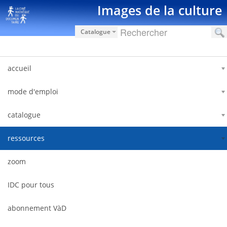
Saut au contenu
Images de la culture
Catalogue
accueil
mode d'emploi
catalogue
ressources
zoom
IDC pour tous
abonnement VàD