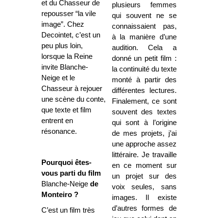
et du Chasseur de
plusieurs femmes
repousser “la vile
qui souvent ne se
image”. Chez
connaissaient pas,
Decointet, c’est un
à la manière d’une
peu plus loin,
audition. Cela a
lorsque la Reine
donné un petit film :
invite Blanche-
la continuité du texte
Neige et le
monté à partir des
Chasseur à rejouer
différentes lectures.
une scène du conte,
Finalement, ce sont
que texte et film
souvent des textes
entrent en
qui sont à l’origine
résonance.
de mes projets, j’ai
une approche
assez
littéraire. Je travaille
Pourquoi êtes-
en ce moment sur
vous parti du film
un projet sur des
Blanche-Neige
de
voix seules, sans
Monteiro ?
images. Il existe
d’autres formes de
C’est un film très