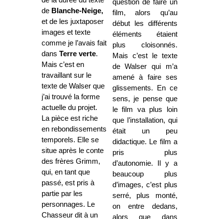
question de faire un
de
Blanche-Neige,
film, alors qu’au
et de les juxtaposer
début les différents
images et texte
éléments étaient
comme je l’avais fait
plus cloisonnés.
dans
Terre verte
.
Mais c’est le texte
Mais c’est en
de Walser qui m’a
travaillant sur le
amené à faire ses
texte de Walser que
glissements. En ce
j’ai trouvé la forme
sens, je pense que
actuelle du projet.
le film va plus loin
La pièce est riche
que l’installation, qui
en rebondissements
était un peu
temporels. Elle se
didactique. Le film a
situe après le conte
pris plus
des frères Grimm,
d’autonomie. Il y a
qui, en tant que
beaucoup plus
passé, est pris à
d’images, c’est plus
partie par les
serré, plus monté,
personnages. Le
on entre dedans,
Chasseur dit à un
alors que dans