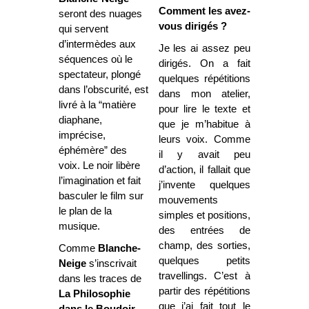
Comment les avez-
seront des nuages
vous dirigés ?
qui servent
d’intermèdes aux
Je les ai assez peu
séquences où le
dirigés. On a fait
spectateur, plongé
quelques répétitions
dans l’obscurité, est
dans mon atelier,
livré à la “matière
pour lire le texte et
diaphane,
que je m’habitue à
imprécise,
leurs voix. Comme
éphémère” des
il y avait peu
voix. Le noir libère
d’action, il fallait que
l’imagination et fait
j’invente quelques
basculer le film sur
mouvements
le plan de la
simples et positions,
musique.
des entrées de
champ, des sorties,
Comme
Blanche-
quelques petits
Neige
s’inscrivait
travellings. C’est à
dans les traces de
partir des répétitions
La Philosophie
que j’ai fait tout le
dans le Boudoir
,