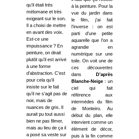
qu’il était très
à la peinture. Pour la
mélomane et très
vue du jardin dans
exigeant sur le son.
le film, j’ai fait
Il a choisi de mettre
l’inverse : on est
en avant des voix.
parti d’une petite
Est-ce une
aquarelle que l’on a
impuissance ? En
agrandie en
peinture, on dirait
numérique sur une
plutôt qu’il est arrivé
toile. On voit une de
à une forme
ces
découvertes
d’abstraction. C’est
dans
D’après
pour cela qu’il
Blanche-Neige
: un
insiste sur le fait
ciel qui fait
qu’il ne s’agit pas de
référence aux
noir, mais de
intermèdes du film
nuances de gris. Il
de Monteiro. Au
aurait pu tout aussi
début du plan, elle
bien ne pas filmer,
intervient comme un
mais au lieu de ça il
élément de décor,
a posé sa veste sur
puis à la fin comme