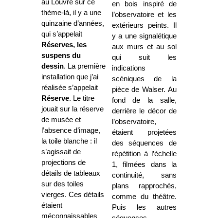
au Louvre sur ce
en bois inspiré de
thème-là, il y a une
l’observatoire et les
quinzaine d’années,
extérieurs peints. Il
qui s’appelait
y a une signalétique
Réserves, les
aux murs et au sol
suspens du
qui suit les
dessin
. La première
indications
installation que j’ai
scéniques de la
réalisée s’appelait
pièce de Walser. Au
Réserve
. Le titre
fond de la salle,
jouait sur la réserve
derrière le décor de
de musée et
l’observatoire,
l’absence d’image,
étaient projetées
la toile blanche : il
des séquences de
s’agissait de
répétition à l’échelle
projections de
1, filmées dans la
détails de tableaux
continuité, sans
sur des toiles
plans rapprochés,
vierges. Ces détails
comme du théâtre.
étaient
Puis les autres
méconnaissables
séquences