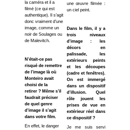
la caméra et il a
une œuvre filmée :
filmé (ce qui est
un ciel peint.
authentique). Il s’agit
donc vraiment d’une
image, comme un
Dans le film, il y a
noir de Soulages ou
trois niveaux
de Malevitch.
d’image : les
décors en
palissade, les
N’était-ce pas
extérieurs peints
risqué de remettre
et les découpes
de l’image là où
(cadre et fenêtres).
Monteiro avait
On est immergé
choisi de la
dans un dispositif
retirer ? Même s’il
d’illusion. Quel
faudrait préciser
rôle jouent les
de quel genre
prises de vue en
d’image il s’agit
extérieur réel dans
dans votre film.
ce dispositif ?
En effet, le danger
Je me suis servi