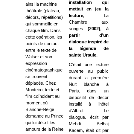
installation qui
ainsi la machine
mettait en jeu la
théâtrale (plateau,
lecture,
La
décors, répétitions)
Chambre
aux
qui sommeille en
songes
(2002), à
chaque film. Dans
partir d’un
cette opération, les
dialogue inspiré de
points de contact
la légende de
entre le texte de
sainte Ursule.
Walser et son
expression
C’était une lecture
cinématographique
ouverte au public
se trouvent
durant la première
déplacés. Chez
Nuit blanche à
Monteiro, texte et
Paris, dans un
film coïncident au
dispositif de décor
moment où
installé à l’hôtel
Blanche-Neige
d’Albret. Le
demande au Prince
dialogue, écrit par
qui lui décrit les
Mehdi Belhaj
amours de la Reine
Kacem, était dit par