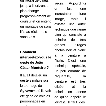
du littoral de galets
jardin. Aujourd’hui
jusqu’à l’horizon. Le
on fait une
plan change
incrustation d’une
progressivement de
image, mais il
couleur et on entend
existait une autre
un montage de sons
technique que j’aime
liés au récit, mais
bien qui consiste à
sans voix.
peindre de très
grands tirages
photos noir et blanc
Comment
à la peinture à
interprétez-vous le
l’huile. C’est une
geste de João
technique spéciale,
César Monteiro ?
un peu comme de
Il avait déjà eu un
l’aquarelle, la
geste similaire sur
peinture est très
le tournage de
diluée et la
Sylvestre
où il avait
colorisation donne
été gêné de voir les
ce qu’on appelle le
personnages en
lointain
. Il faut des