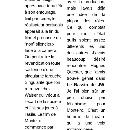
avec la production,
après avoir tenu tête
mais j’avais déjà
à son entourage,
une idée de la
finit par céder, le
plupart des rôles.
réalisateur portugais
Ce qui comptait
apparaît à la fin du
pour moi c’était
film et prononce un
qu’ils soient assez
“non” silencieux
différents les uns
face à la caméra.
des autres. J’avais
On peut y lire la
beaucoup désiré
revendication toute
rencontrer Hugues
sadienne d’une
Quester, que j’avais
singularité farouche.
trouvé génial dans
Singularité que l’on
Le Bassin de JW
.
retrouve chez
Je l’ai bien sûr un
Walser qui vécut à
peu choisi par
l’écart de la société
fétichisme pour
et finit ses jours à
Monteiro. C’est un
l’asile. Le film de
homme de théâtre
Monteiro
qui a une voix
commence par
extraordinaire, il