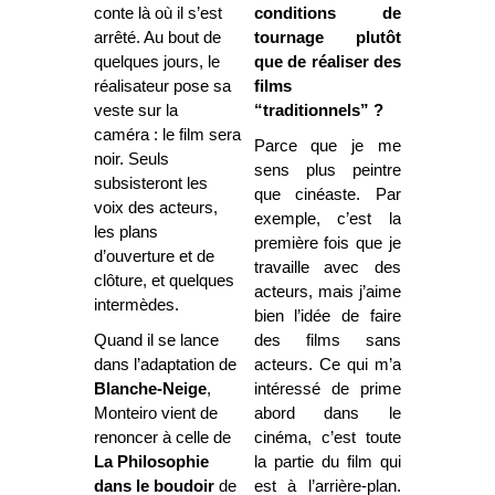
conte là où il s’est
conditions de
arrêté. Au bout de
tournage plutôt
quelques jours, le
que de réaliser des
réalisateur pose sa
films
veste sur la
“traditionnels” ?
caméra : le film sera
Parce que je me
noir. Seuls
sens plus peintre
subsisteront les
que cinéaste. Par
voix des acteurs,
exemple, c’est la
les plans
première fois que je
d’ouverture et de
travaille avec des
clôture, et quelques
acteurs, mais j’aime
intermèdes.
bien l’idée de faire
Quand il se lance
des films sans
dans l’adaptation de
acteurs. Ce qui m’a
Blanche-Neige
,
intéressé de prime
Monteiro vient de
abord dans le
renoncer à celle de
cinéma, c’est toute
La
Philosophie
la partie du film qui
dans le boudoir
de
est à l’arrière-plan.