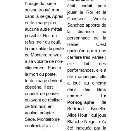
l’image du poète
était parfait pour
suisse trouvé mort
jouer le Roi et le
dans la neige. Après
Chasseur. Violeta
cette image plus
Sanchez apporte de
aucune autre n’était
la distance au
possible. Noir du
personnage de la
refus, noir du deuil,
Reine. C’est
la radicalité du geste
quelqu’un qui a une
de Monteiro renvoie
carrière très variée :
à sa volonté de non-
elle fait des
alignement. Face à
performances, elle a
la mort du poète,
été mannequin, elle
toute image devient
a joué au cinéma
obscène. Il est
dans des films
curieux de penser
comme
Le
qu’avant de réaliser
Pornographe
de
ce film noir, en
Bertrand Bonello.
voulant adapter
Alice Houri, qui joue
Sade, Monteiro se
Blanche-Neige, m’a
confrontait à la
été indiquée par la