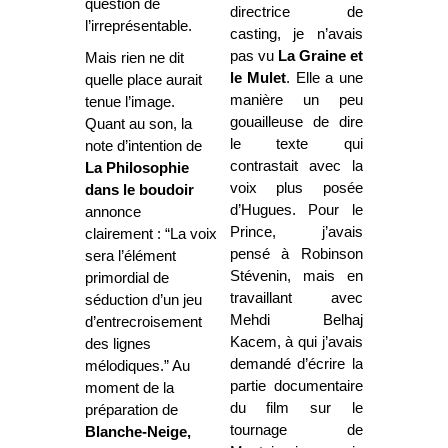
question de
directrice de
l’irreprésentable.
casting, je n’avais
pas vu
La Graine
et
Mais rien ne dit
le Mulet
. Elle a une
quelle place aurait
manière un peu
tenue l’image.
gouailleuse de dire
Quant au son, la
le texte qui
note d’intention de
contrastait avec la
La Philosophie
voix plus posée
dans le boudoir
d’Hugues. Pour le
annonce
Prince, j’avais
clairement : “La voix
pensé à Robinson
sera l’élément
Stévenin, mais en
primordial de
travaillant avec
séduction d’un jeu
Mehdi Belhaj
d’entrecroisement
Kacem, à qui j’avais
des lignes
demandé d’écrire la
mélodiques.” Au
partie documentaire
moment de la
du film sur le
préparation de
tournage de
Blanche-Neige,