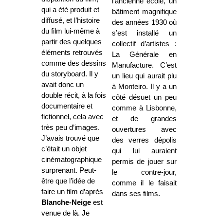
l’ancienne école, un
qui a été produit et
bâtiment magnifique
diffusé, et l’histoire
des années 1930 où
du film lui-même à
s’est installé un
partir des quelques
collectif d’artistes :
éléments retrouvés
La Générale en
comme des dessins
Manufacture. C’est
du storyboard. Il y
un lieu qui aurait plu
avait donc un
à Monteiro. Il y a un
double récit, à la fois
côté désuet un peu
documentaire et
comme à Lisbonne,
fictionnel, cela avec
et de grandes
très peu d’images.
ouvertures avec
J’avais trouvé que
des verres dépolis
c’était un objet
qui lui auraient
cinématographique
permis de jouer sur
surprenant. Peut-
le contre-jour,
être que l’idée de
comme il le faisait
faire un film d’après
dans ses films.
Blanche-Neige
est
venue de là. Je