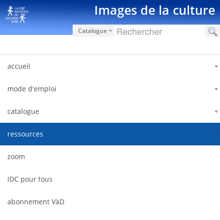
Saut au contenu
Images de la culture
Catalogue
accueil
mode d'emploi
catalogue
ressources
zoom
IDC pour tous
abonnement VàD