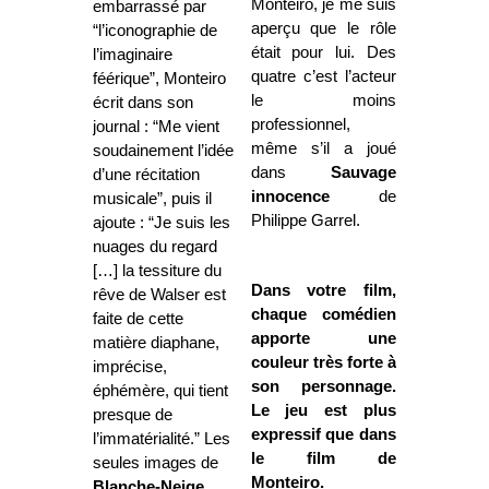
Monteiro, je me suis
embarrassé par
aperçu que le rôle
“l’iconographie de
était pour lui. Des
l’imaginaire
quatre c’est l’acteur
féérique”, Monteiro
le moins
écrit dans son
professionnel,
journal : “Me vient
même s’il a joué
soudainement l’idée
dans
Sauvage
d’une récitation
innocence
de
musicale”, puis il
Philippe Garrel.
ajoute : “Je suis les
nuages du regard
[…] la tessiture du
Dans votre film,
rêve de Walser est
chaque comédien
faite de cette
apporte une
matière diaphane,
couleur très forte à
imprécise,
son personnage.
éphémère, qui tient
Le jeu est plus
presque de
expressif que dans
l’immatérialité.” Les
le film de
seules images de
Monteiro.
Blanche-Neige