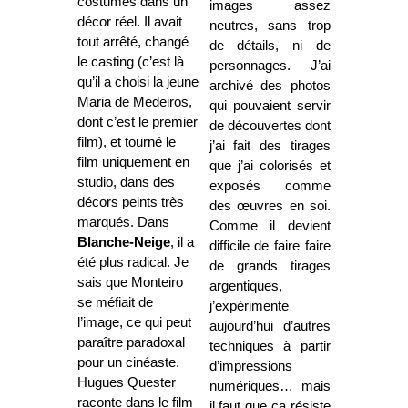
costumes dans un
images assez
décor réel. Il avait
neutres, sans trop
tout arrêté, changé
de détails, ni de
le casting (c’est là
personnages. J’ai
qu’il a choisi la jeune
archivé des photos
Maria de Medeiros,
qui pouvaient servir
dont c’est le premier
de découvertes dont
film), et tourné le
j’ai fait des tirages
film uniquement en
que j’ai colorisés et
studio, dans des
exposés comme
décors peints très
des œuvres en soi.
marqués. Dans
Comme il devient
Blanche-Neige
, il a
difficile de faire faire
été plus radical. Je
de grands tirages
sais que Monteiro
argentiques,
se méfiait de
j’expérimente
l’image, ce qui peut
aujourd’hui d’autres
paraître paradoxal
techniques à partir
pour un cinéaste.
d’impressions
Hugues Quester
numériques… mais
raconte dans le film
il faut que ça résiste