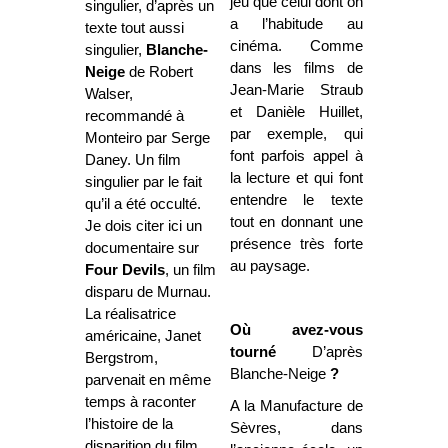
jeu que celui dont on
singulier, d’après un
a l’habitude au
texte tout aussi
cinéma. Comme
singulier,
Blanche-
dans les films de
Neige
de Robert
Jean-Marie Straub
Walser,
et Danièle Huillet,
recommandé à
par exemple, qui
Monteiro par Serge
font parfois appel à
Daney. Un film
la lecture et qui font
singulier par le fait
entendre le texte
qu’il a été occulté.
tout en donnant une
Je dois citer ici un
présence très forte
documentaire sur
au paysage.
Four Devils
, un film
disparu de Murnau.
La réalisatrice
Où avez-vous
américaine, Janet
tourné
D’après
Bergstrom,
Blanche-Neige
?
parvenait en même
temps à raconter
A la Manufacture de
l’histoire de la
Sèvres, dans
disparition du film,