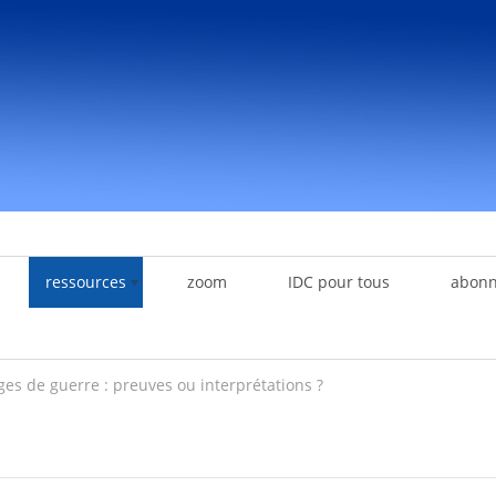
ressources
zoom
IDC pour tous
abon
es de guerre : preuves ou interprétations ?