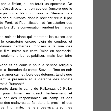
ar la fiction, qui en ferait un spectacle. De
on : c’est directement en couleur (encore que le
ges noir et blanc tournées par Stevens mais
des survivants, dont le récit est recueilli par
e Ford, et l’identification et l’arrestation des
tes lors d’une conversation rendent les images
n noir et blanc qui montrent les traces des
 le crématoire encore plein de cendres et
cadavres décharnés imposés à la vue des
Le film insiste sur cette “mise en spectacle”
eulement les culpabiliser, mais leur faire
lanc et de couleur pour le service religieux
 la libération du camp. Stevens filme en noir
bin américain et foule des détenus, tandis que
lent la présence et la garantie des soldats
oit à l’humanité.
érente dans le camp de Falkenau, où Fuller
our filmer en direct l’enlèvement et
mes par des responsables du camp et des
ge des cadavres se fait dans la proximité des
ver l’humanité, même si ces vivants sont les