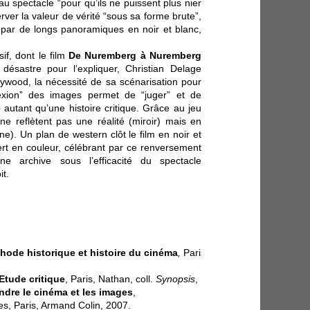
au spectacle “pour qu’ils ne puissent plus nier
rver la valeur de vérité “sous sa forme brute”,
l par de longs panoramiques en noir et blanc,
if, dont le film
De Nuremberg à Nuremberg
ésastre pour l’expliquer, Christian Delage
lywood, la nécessité de sa scénarisation pour
lexion” des images permet de “juger” et de
autant qu’une histoire critique. Grâce au jeu
ne reflètent pas une réalité (miroir) mais en
e). Un plan de western clôt le film en noir et
vert en couleur, célébrant par ce renversement
une archive sous l’efficacité du spectacle
it.
thode historique et histoire du cinéma
,
Paris,
Etude critique
, Paris, Nathan, coll.
Synopsis
, 1992.
dre le cinéma et les images
,
es, Paris, Armand Colin, 2007.