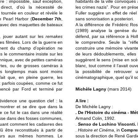
rre : impossible, sauf exception,
habitants de la ville convoqués 
direct, d’où la nécessité de
les crimes nazis”. Pour en prése
 tournée en couleur et révèle le
Fuller suggère un effet de rée
e Pearl Harbor (
December 7th
,
sans sonorisation a posteriori.
c, avec des maquettes de bateaux
A la différence de Frédéric Ross
(1989) analyse la genèse du d
, jouer autant sur les
remakes
défend, par sa référence à Hol
es filmées. Lors de la guerre en
le comprendre. Seule la “réf
ment du champ d’opération ne
construire une mémoire vivante 
s le commentaire insiste sur les
de leurs dédoublements, elles 
echnique, avec de petites caméras
suggèrent le sens (mise en scèn
urtes, ou de grosses caméras à
blanc, tout comme il l’avait ou
lus longtemps mais sont moins
la possibilité de retrouver 
fait que, en pleine guerre, les
cinématographique, quel qu’il so
t parfois coupées, comme ce fut
mencé par Ford et terminé par
Michèle Lagny
(mars 2014)
vidence une question clef : la
A lire :
montrer et se dire que dans la
De Michèle Lagny :
e ce fut le cas dans une réalité
. De l'Histoire du cinéma - Mé
tasse dans des fosses communes,
Armand Colin, 1992.
liquant comment les cadavres des
.
Senso
de Luchino Visconti. 
 être reconstitués à partir de
.
Histoire et Cinéma
, in
Compren
ujours aux mêmes hommes. Le
sous la direction de René Gardi