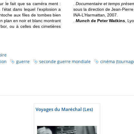
 sur le fait que sa caméra ment :
.
Documentaire et temps présent
’état dans lequel l’explosion a
sous la direction de Jean-Pierre
ntoche aux files de tombes bien
INA-L’Harmattan, 2007.
n plan en noir et blanc montrant
.
Munch
de Peter Watkins
, Ly
bor, ou à celles des cimetières
oire
ion
guerre
seconde guerre mondiale
cinéma (tournag
Voyages du Maréchal (Les)