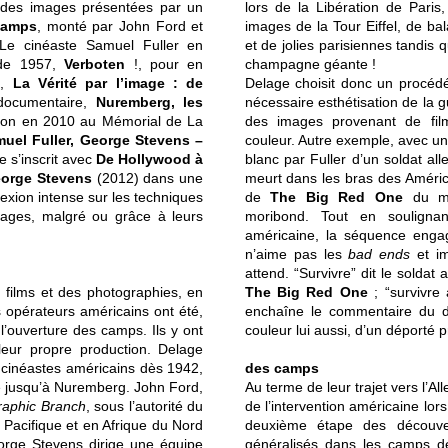
r des images présentées par un
lors de la Libération de Pari
Camps
, monté par John Ford et
images de la Tour Eiffel, de ba
 Le cinéaste Samuel Fuller en
et de jolies parisiennes tandis 
 de 1957,
Verboten
!, pour en
champagne géante !
6,
La Vérité par l’image : de
Delage choisit donc un procédé
documentaire,
Nuremberg, les
nécessaire esthétisation de la 
ion en 2010 au Mémorial de La
des images provenant de film
uel Fuller, George Stevens –
couleur. Autre exemple, avec un
e s’inscrit avec
De Hollywood à
blanc par Fuller d’un soldat a
eorge Stevens
(2012) dans une
meurt dans les bras des América
exion intense sur les techniques
de
The Big Red One
du mê
images, malgré ou grâce à leurs
moribond. Tout en soulignant
américaine, la séquence engage
n’aime pas les
bad ends
et i
attend. “Survivre” dit le soldat
s films et des photographies, en
The Big Red One
; “survivre
 opérateurs américains ont été,
enchaîne le commentaire du d
 l’ouverture des camps. Ils y ont
couleur lui aussi, d’un déporté p
leur propre production. Delage
s cinéastes américains dès 1942,
des camps
ue jusqu’à Nuremberg. John Ford,
Au terme de leur trajet vers l’A
raphic Branch
, sous l’autorité du
de l’intervention américaine lo
 Pacifique et en Afrique du Nord
deuxième étape des découver
rge Stevens dirige une équipe
généralisés dans les camps de