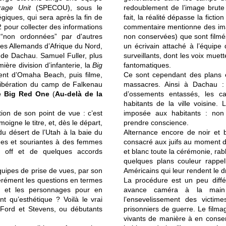
rage Unit
(SPECOU), sous le
redoublement de l’image brute p
giques, qui sera après la fin de
fait, la réalité dépasse la ficti
2
pour collecter des informations
commentaire mentionne des ima
 “non ordonnées” par d'autres
non conservées) que sont filmés 
 des Allemands d’Afrique du Nord,
un écrivain attaché à l’équipe d
p de Dachau. Samuel Fuller, plus
surveillants, dont les voix muet
ière division d’infanterie, la
Big
fantomatiques.
ent d’Omaha Beach, puis filme,
Ce sont cependant des plans e
ibération du camp de Falkenau
massacres. Ainsi à Dachau :
e Big Red One
(
Au-delà de la
d’ossements entassés, les 
habitants de la ville voisine. 
tion de son point de vue : c’est
imposée aux habitants : non s
igne le titre, et, dès le départ,
prendre conscience.
u désert de l’Utah à la baie du
Alternance encore de noir et b
unes et souriantes à des femmes
consacré aux juifs au moment de
 off et de quelques accords
et blanc toute la cérémonie, rab
quelques plans couleur rappel
quipes de prise de vues, par son
Américains qui leur rendent le dr
bérément les questions en termes
La procédure est un peu diff
s et les personnages pour en
avance caméra à la main p
nt qu’esthétique ? Voilà le vrai
l’ensevelissement des victi
Ford et Stevens, ou débutants
prisonniers de guerre. Le filma
vivants de manière à en conser