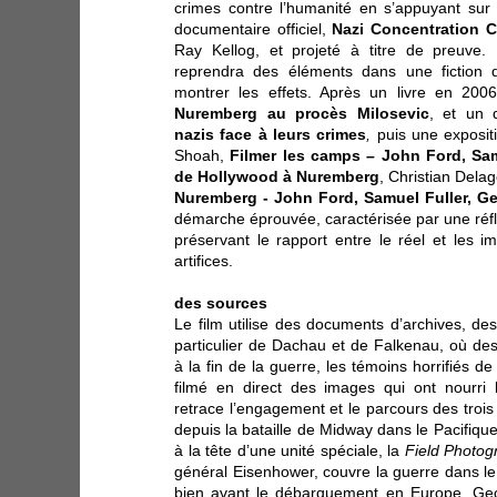
crimes contre l’humanité en s’appuyant su
documentaire officiel,
Nazi Concentration 
Ray Kellog, et projeté à titre de preuve.
reprendra des éléments dans une fiction
montrer les effets. Après un livre en 200
Nuremberg au procès Milosevic
, et un 
nazis face à leurs crimes
,
puis une exposit
Shoah,
Filmer les camps – John Ford, Sam
de Hollywood à Nuremberg
, Christian Delag
Nuremberg - John Ford, Samuel Fuller, G
démarche éprouvée, caractérisée par une réfl
préservant le rapport entre le réel et les 
artifices.
des sources
Le film utilise des documents d’archives, de
particulier de Dachau et de Falkenau, où des
à la fin de la guerre, les témoins horrifiés de
filmé en direct des images qui ont nourri 
retrace l’engagement et le parcours des troi
depuis la bataille de Midway dans le Pacifiq
à la tête d’une unité spéciale, la
Field Photog
général Eisenhower, couvre la guerre dans le
bien avant le débarquement en Europe. Geo