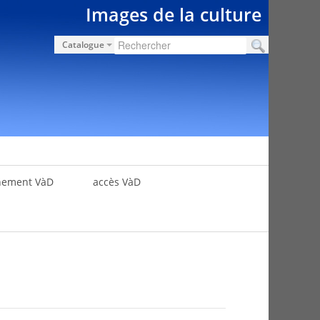
Images de la culture
Catalogue
nement VàD
accès VàD