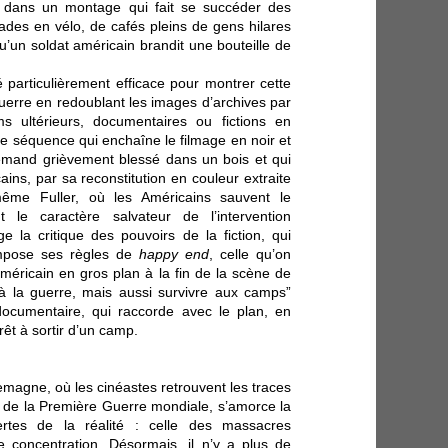
s, dans un montage qui fait se succéder des
lades en vélo, de cafés pleins de gens hilares
qu’un soldat américain brandit une bouteille de
 particulièrement efficace pour montrer cette
guerre en redoublant les images d’archives par
s ultérieurs, documentaires ou fictions en
e séquence qui enchaîne le filmage en noir et
llemand grièvement blessé dans un bois et qui
ins, par sa reconstitution en couleur extraite
me Fuller, où les Américains sauvent le
 le caractère salvateur de l’intervention
 la critique des pouvoirs de la fiction, qui
mpose ses règles de
happy end
, celle qu’on
 américain en gros plan à la fin de la scène de
 à la guerre, mais aussi survivre aux camps”
ocumentaire, qui raccorde avec le plan, en
rêt à sortir d’un camp.
llemagne, où les cinéastes retrouvent les traces
rs de la Première Guerre mondiale, s’amorce la
tes de la réalité : celle des massacres
 concentration. Désormais, il n’y a plus de