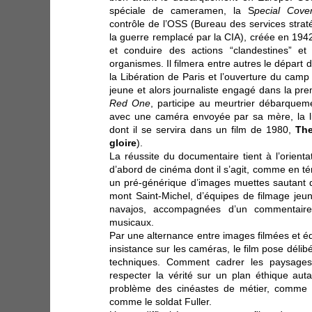
spéciale de cameramen, la S
pecial Cove
contrôle de l’OSS (Bureau des services straté
la guerre remplacé par la CIA), créée en
194
et conduire des actions “clandestines” et
organismes. Il filmera entre autres le départ
la Libération de Paris et l’ouverture du cam
jeune et alors journaliste engagé dans la prem
Red One
, participe au meurtrier débarquem
avec une caméra envoyée par sa mère, la l
dont il se servira dans un film de 1980,
Th
gloire
).
La réussite du documentaire tient à l’orienta
d’abord de cinéma dont il s’agit, comme en témo
un pré-générique d’images muettes sautant d
mont Saint-Michel, d’équipes de filmage je
navajos, accompagnées d’un commentaire
musicaux.
Par une alternance entre images filmées et é
insistance sur les caméras, le film pose déli
techniques. Comment cadrer les paysage
respecter la vérité sur un plan éthique auta
problème des cinéastes de métier, comme 
comme le soldat Fuller.