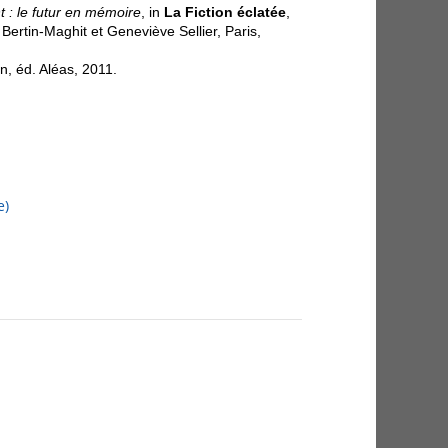
 : le futur en mémoire
, in
La Fiction éclatée
,
 Bertin-Maghit et Geneviève Sellier,
Paris,
on, éd.
Aléas, 2011.
e)