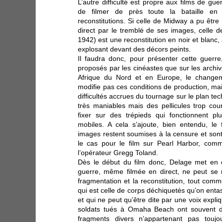
L’autre difficulté est propre aux films de gue
de filmer de près toute la bataille en 
reconstitutions. Si celle de Midway a pu être
direct par le tremblé de ses images, celle d
1942) est une reconstitution en noir et blan
explosant devant des décors peints.
Il faudra donc, pour présenter cette guerre
proposés par les cinéastes que sur les archiv
Afrique du Nord et en Europe, le change
modifie pas ces conditions de production, mai
difficultés accrues du tournage sur le plan t
très maniables mais des pellicules trop co
fixer sur des trépieds qui fonctionnent p
mobiles. A cela s’ajoute, bien entendu, le 
images restent soumises à la censure et son
le cas pour le film sur Pearl Harbor, com
l’opérateur Gregg Toland.
Dès le début du film donc, Delage met en é
guerre, même filmée en direct, ne peut se 
fragmentation et la reconstitution, tout comm
qui est celle de corps déchiquetés qu’on en
et qui ne peut qu’être dite par une voix exp
soldats tués à Omaha Beach ont souvent dû
fragments divers n’appartenant pas to