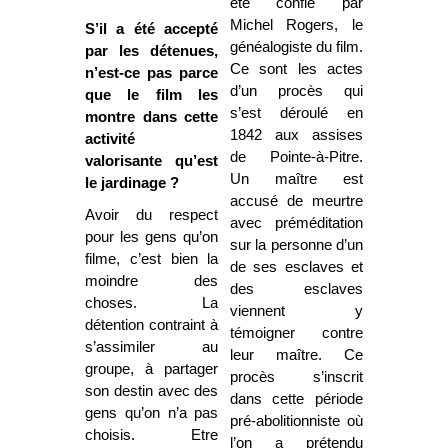
été confié par
Michel Rogers, le
S’il a été accepté
généalogiste du film.
par les détenues,
Ce sont les actes
n’est-ce pas parce
d’un procès qui
que le film les
s’est déroulé en
montre dans cette
1842 aux assises
activité
de Pointe-à-Pitre.
valorisante qu’est
Un maître est
le jardinage ?
accusé de meurtre
Avoir du respect
avec préméditation
pour les gens qu’on
sur la personne d’un
filme, c’est bien la
de ses esclaves et
moindre des
des esclaves
choses. La
viennent y
détention contraint à
témoigner contre
s’assimiler au
leur maître. Ce
groupe, à partager
procès s’inscrit
son destin avec des
dans cette période
gens qu’on n’a pas
pré-abolitionniste où
choisis. Etre
l’on a prétendu