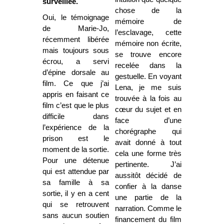
surveillée.
chose de la
Oui, le témoignage
mémoire de
de Marie-Jo,
l’esclavage, cette
récemment libérée
mémoire non écrite,
mais toujours sous
se trouve encore
écrou, a servi
recelée dans la
d’épine dorsale au
gestuelle. En voyant
film. Ce que j’ai
Lena, je me suis
appris en faisant ce
trouvée à la fois au
film c’est que le plus
cœur du sujet et en
difficile dans
face d’une
l’expérience de la
chorégraphe qui
prison est le
avait donné à tout
moment de la sortie.
cela une forme très
Pour une détenue
pertinente. J’ai
qui est attendue par
aussitôt décidé de
sa famille à sa
confier à la danse
sortie, il y en a cent
une partie de la
qui se retrouvent
narration. Comme le
sans aucun soutien
financement du film