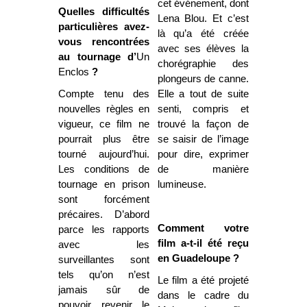
cet événement, dont
Quelles difficultés
Lena Blou. Et c’est
particulières avez-
là qu’a été créée
vous rencontrées
avec ses élèves la
au tournage d’
Un
chorégraphie des
Enclos
?
plongeurs de canne.
Compte tenu des
Elle a tout de suite
nouvelles règles en
senti, compris et
vigueur, ce film ne
trouvé la façon de
pourrait plus être
se saisir de l’image
tourné aujourd’hui.
pour dire, exprimer
Les conditions de
de manière
tournage en prison
lumineuse.
sont forcément
précaires. D’abord
Comment votre
parce les rapports
film a-t-il été reçu
avec les
en Guadeloupe ?
surveillantes sont
tels qu’on n’est
Le film a été projeté
jamais sûr de
dans le cadre du
pouvoir revenir le