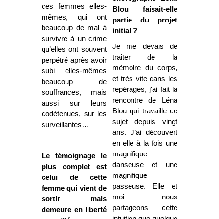
ces femmes elles-
Blou faisait-elle
mêmes, qui ont
partie du projet
beaucoup de mal à
initial ?
survivre à un crime
Je me devais de
qu’elles ont souvent
traiter de la
perpétré après avoir
mémoire du corps,
subi elles-mêmes
et très vite dans les
beaucoup de
repérages, j’ai fait la
souffrances, mais
rencontre de Léna
aussi sur leurs
Blou qui travaille ce
codétenues, sur les
sujet depuis vingt
surveillantes…
ans. J’ai découvert
en elle à la fois une
magnifique
Le témoignage le
danseuse et une
plus complet est
magnifique
celui de cette
passeuse. Elle et
femme qui vient de
moi nous
sortir mais
partageons cette
demeure en liberté
intuition que quelque