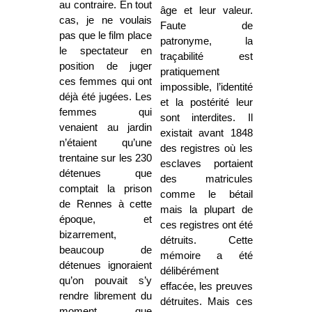
au contraire. En tout
âge et leur valeur.
cas, je ne voulais
Faute de
pas que le film place
patronyme, la
le spectateur en
traçabilité est
position de juger
pratiquement
ces femmes qui ont
impossible, l’identité
déjà été jugées. Les
et la postérité leur
femmes qui
sont interdites. Il
venaient au jardin
existait avant 1848
n’étaient qu’une
des registres où les
trentaine sur les 230
esclaves portaient
détenues que
des matricules
comptait la prison
comme le bétail
de Rennes à cette
mais la plupart de
époque, et
ces registres ont été
bizarrement,
détruits. Cette
beaucoup de
mémoire a été
détenues ignoraient
délibérément
qu’on pouvait s’y
effacée, les preuves
rendre librement du
détruites. Mais ces
moment que