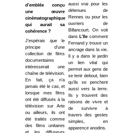
aussi vrai pour les
d’emblée conçu
détenues de
une œuvre
Rennes ou pour les
cinématographique
ouvriers de
qui aurait sa
Billancourt. On voit
cohérence ?
dans
L’Ile
comment
J’espérais que le
Fernand y trouve un
principe d’une
ancrage dans la vie.
collection de films
Il y a dans le jardin
documentaires
un lien vital qui
intéresserait une
permet aux gens de
chaîne de télévision.
se tenir debout, bien
En fait, ça n’a
qu’ils se penchent
jamais été le cas, et
aussi vers la terre.
lorsque mes films
Ils y trouvent des
ont été diffusés à la
raisons de vivre et
télévision sur Arte
de survivre à
ou ailleurs, ils ont
travers des gestes
été traités comme
simples, en
des films unitaires
apparence anodins.
et les diffuseurs