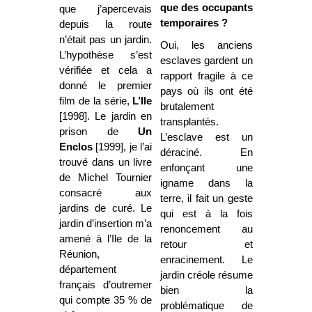
que des occupants
que j’apercevais
temporaires ?
depuis la route
n’était pas un jardin.
Oui, les anciens
L’hypothèse s’est
esclaves gardent un
vérifiée et cela a
rapport fragile à ce
donné le premier
pays où ils ont été
film de la série,
L’Ile
brutalement
[1998]. Le jardin en
transplantés.
prison de
Un
L’esclave est un
Enclos
[1999], je l’ai
déraciné. En
trouvé dans un livre
enfonçant une
de Michel Tournier
igname dans la
consacré aux
terre, il fait un geste
jardins de curé. Le
qui est à la fois
jardin d’insertion m’a
renoncement au
amené à l’Ile de la
retour et
Réunion,
enracinement. Le
département
jardin créole résume
français d’outremer
bien la
qui compte 35 % de
problématique de