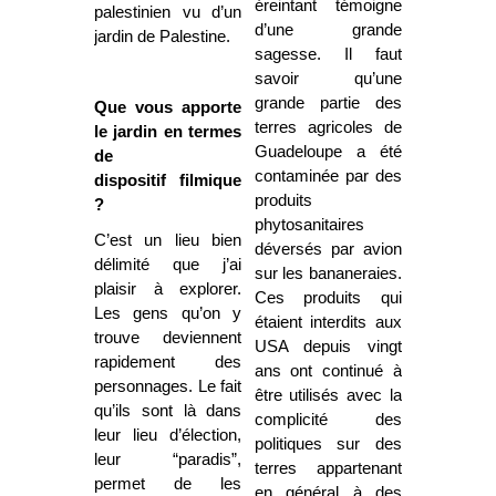
éreintant témoigne
palestinien vu d’un
d’une grande
jardin de Palestine.
sagesse. Il faut
savoir qu’une
grande partie des
Que vous apporte
terres agricoles de
le jardin en termes
Guadeloupe a été
de
contaminée par des
dispositif filmique
produits
?
phytosanitaires
C’est un lieu bien
déversés par avion
délimité que j’ai
sur les bananeraies.
plaisir à explorer.
Ces produits qui
Les gens qu’on y
étaient interdits aux
trouve deviennent
USA depuis vingt
rapidement des
ans ont continué à
personnages. Le fait
être utilisés avec la
qu’ils sont là dans
complicité des
leur lieu d’élection,
politiques sur des
leur “paradis”,
terres appartenant
permet de les
en général à des