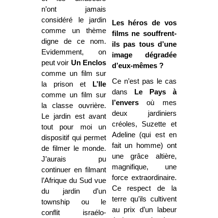
n’ont jamais
considéré le jardin
Les héros de vos
comme un thème
films ne souffrent-
digne de ce nom.
ils pas tous d’une
Evidemment, on
image dégradée
peut voir
Un Enclos
d’eux-mêmes ?
comme un film sur
Ce n’est pas le cas
la prison et
L’Ile
dans
Le Pays à
comme un film sur
l’envers
où mes
la classe ouvrière.
deux jardiniers
Le jardin est avant
créoles, Suzette et
tout pour moi un
Adeline (qui est en
dispositif qui permet
fait un homme) ont
de filmer le monde.
une grâce altière,
J’aurais pu
magnifique, une
continuer en filmant
force extraordinaire.
l’Afrique du Sud vue
Ce respect de la
du jardin d’un
terre qu’ils cultivent
township ou le
au prix d’un labeur
conflit israélo-