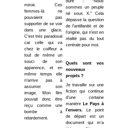
dure : “Nous
miroir. Ces
sommes un peuple
femmes-là ne
né sous X.” Cela
pouvaient pas
dépasse la question
supporter de se voir
de l’antillanité et de
dans une glace.
l’origine, qui n’est en
C’est très paradoxal
réalité pas du tout
car celle qui va
centrale pour moi.
chez le coiffeur a
tout de même un
souci de son
Quels sont vos
apparence, et en
nouveaux
même temps elle
projets ?
n’arrive pas à
Je travaille sur une
assumer son
fiction qui continue
image. Mon film
d’une certaine
pouvait donc être
manière
Le Pays à
reçu comme une
l’envers
. Le point
bombe à
de départ est un
retardement.
document qui m’a