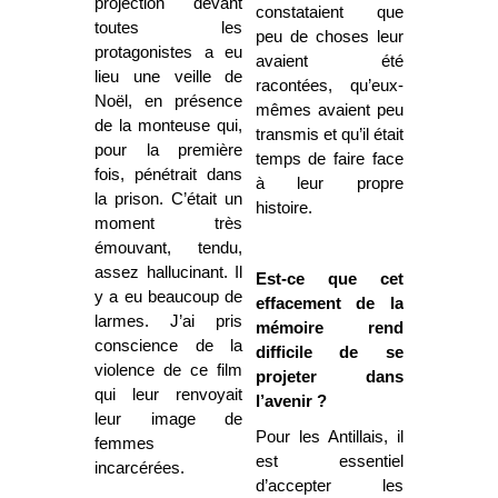
projection devant
constataient que
toutes les
peu de choses leur
protagonistes a eu
avaient été
lieu une veille de
racontées, qu’eux-
Noël, en présence
mêmes avaient peu
de la monteuse qui,
transmis et qu’il était
pour la première
temps de faire face
fois, pénétrait dans
à leur propre
la prison. C’était un
histoire.
moment très
émouvant, tendu,
assez hallucinant. Il
Est-ce que cet
y a eu beaucoup de
effacement de la
larmes. J’ai pris
mémoire rend
conscience de la
difficile de se
violence de ce film
projeter dans
qui leur renvoyait
l’avenir ?
leur image de
Pour les Antillais, il
femmes
est essentiel
incarcérées.
d’accepter les