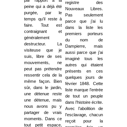
par rapport à la
registre des
peine qui a déjà été
Nouveaux Libres.
purgée, par le
Pas seulement
temps qu’il reste à
parce que j’ai lu
faire. Tout est
dans la liste les
contraignant et
premiers porteurs
généralement
du nom de
destructeur. La
Dampierre, mais
visiteuse que je
aussi parce que j’ai
suis, libre de ses
imaginé tous les
mouvements, ne
autres qui étaient
peut pas prétendre
présents en ces
ressentir cela de la
quelques jours de
même façon. Bien
février 1848. Cette
sûr, dans le jardin,
liste marque l’entrée
une détenue reste
de tout un peuple
une détenue, mais
dans l’histoire écrite.
nous avons pu y
Avec l’abolition de
partager de vrais
l’esclavage, chacun
moments. Dans ce
reçoit pour la
tout petit espace,