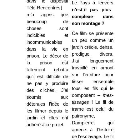
dans le dispositif
Le Pays à l’envers
Télé-Rencontres)
n’est-il pas plus
m’a appris que
complexe dans
beaucoup de
son montage ?
choses sont
Ce film se présente
indicibles et
un peu comme un
incommunicables
jardin créole, dense,
dans la vie en
prodigue, divers.
prison. Le décor de
J’ai longuement
la prison est
travaillé en amont
tellement rebattu
sur l’écriture pour
qu’il est difficile de
tisser ensemble
ne pas y produire
tous les fils qui le
des clichés. J’ai
composent –
mes-
soumis aux
tissages
! Le fil de
détenues l’idée de
trame est celui du
les filmer depuis le
patronyme,
jardin et elles ont
Dampierre, qui
adhéré à ce projet.
amène à l’histoire
de l’esclavage. Le fil