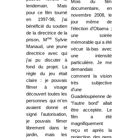
Mois du film
lendemain. Mais
documentaire, en
pour ce film tourné
novembre 2008, le
en 1997-98, j’ai
jour même de
bénéficié du soutien
l’élection d’Obama ;
de la directrice de la
une soirée
me
prison, M
Sylvie
mémorable qui a été
Manaud, une jeune
vécue là-bas avec
directrice avec qui
une intensité
j’ai pu discuter à
particulière. Je me
fond du projet. La
demandais
règle du jeu était
comment la vision
claire : je pouvais
très subjective
filmer à visage
d’une
découvert toutes les
Guadeloupéenne de
personnes qui m’en
“l’autre bord” allait
avaient donné et
être acceptée. Le
signé l’autorisation,
film a été
je pouvais filmer
magnifiquement
librement dans le
reçu et après la
jardin, mais les
projection, des gens