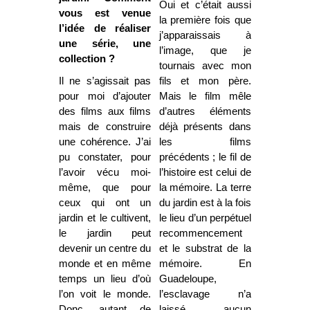
Oui et c’était aussi
vous est venue
la première fois que
l’idée de réaliser
j’apparaissais à
une série, une
l’image, que je
collection ?
tournais avec mon
Il ne s’agissait pas
fils et mon père.
pour moi d’ajouter
Mais le film mêle
des films aux films
d’autres éléments
mais de construire
déjà présents dans
une cohérence. J’ai
les films
pu constater, pour
précédents ; le fil de
l’avoir vécu moi-
l’histoire est celui de
même, que pour
la mémoire. La terre
ceux qui ont un
du jardin est à la fois
jardin et le cultivent,
le lieu d’un perpétuel
le jardin peut
recommencement
devenir un centre du
et le substrat de la
monde et en même
mémoire. En
temps un lieu d’où
Guadeloupe,
l’on voit le monde.
l’esclavage n’a
Donc, autant de
laissé aucun