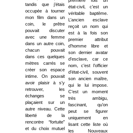
première fois un
tandis que j’étais
état-civil, c’est un
occupée à tourner
véritable baptême.
mon film dans un
L’ancien esclave
coin, le prêtre
reçoit un nom qui
pouvait discuter
est à la fois son
avec une femme
premier attribut
dans un autre coin,
d’homme libre et
chacun pouvait
son dernier avatar
dans ces quelques
d’esclave, car ce
mètres carrés se
nom, c’est l’officier
créer son espace
d’état-civil, souvent
intime. On pouvait
son ancien maître,
avoir plaisir à s’y
qui le lui impose.
retrouver, les
C’est un moment
échanges se
très ambigu,
plaçaient sur un
fascinant, qu’on
autre niveau. Cette
peut se figurer
liberté de la
uniquement en
rencontre “fortuite”
lisant cette liste où
et du choix mutuel
les Nouveaux