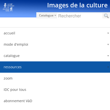
Saut au contenu
Images de la culture
Catalogue
accueil
mode d'emploi
catalogue
ressources
zoom
IDC pour tous
abonnement VàD