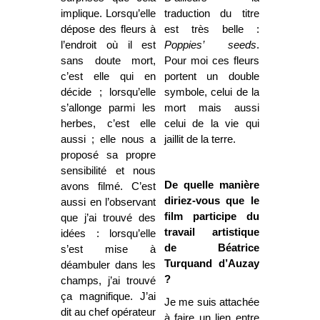
implique. Lorsqu’elle
traduction du titre
dépose des fleurs à
est très belle :
l’endroit où il est
Poppies’ seeds
.
sans doute mort,
Pour moi ces fleurs
c’est elle qui en
portent un double
décide ; lorsqu’elle
symbole, celui de la
s’allonge parmi les
mort mais aussi
herbes, c’est elle
celui de la vie qui
aussi ; elle nous a
jaillit de la terre.
proposé sa propre
sensibilité et nous
De quelle manière
avons filmé. C’est
diriez-vous que le
aussi en l’observant
film participe du
que j’ai trouvé des
travail artistique
idées : lorsqu’elle
de Béatrice
s’est mise à
Turquand d’Auzay
déambuler dans les
?
champs, j’ai trouvé
ça magnifique. J’ai
Je me suis attachée
dit au chef opérateur
à faire un lien entre