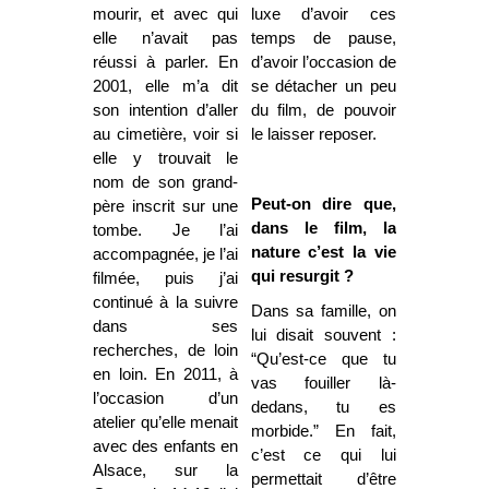
mourir, et avec qui
luxe d’avoir ces
elle n’avait pas
temps de pause,
réussi à parler. En
d’avoir l’occasion de
2001, elle m’a dit
se détacher un peu
son intention d’aller
du film, de pouvoir
au cimetière, voir si
le laisser reposer.
elle y trouvait le
nom de son grand-
Peut-on dire que,
père inscrit sur une
dans le film, la
tombe. Je l’ai
nature c’est la vie
accompagnée, je l’ai
qui resurgit ?
filmée, puis j’ai
continué à la suivre
Dans sa famille, on
dans ses
lui disait souvent :
recherches, de loin
“Qu’est-ce que tu
en loin. En 2011, à
vas fouiller là-
l’occasion d’un
dedans, tu es
atelier qu’elle menait
morbide.” En fait,
avec des enfants en
c’est ce qui lui
Alsace, sur la
permettait d’être