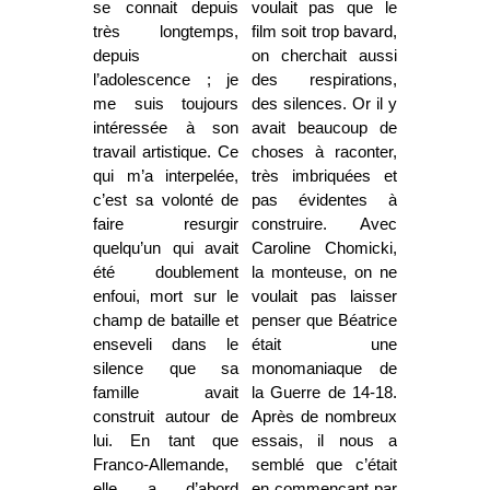
se connait depuis
voulait pas que le
très longtemps,
film soit trop bavard,
depuis
on cherchait aussi
l’adolescence ; je
des respirations,
me suis toujours
des silences. Or il y
intéressée à son
avait beaucoup de
travail artistique. Ce
choses à raconter,
qui m’a interpelée,
très imbriquées et
c’est sa volonté de
pas évidentes à
faire resurgir
construire. Avec
quelqu’un qui avait
Caroline Chomicki,
été doublement
la monteuse, on ne
enfoui, mort sur le
voulait pas laisser
champ de bataille et
penser que Béatrice
enseveli dans le
était une
silence que sa
monomaniaque de
famille avait
la Guerre de 14-18.
construit autour de
Après de nombreux
lui. En tant que
essais, il nous a
Franco-Allemande,
semblé que c’était
elle a d’abord
en commençant par