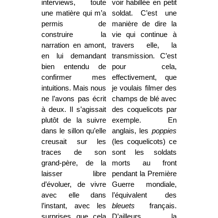
interviews, toute
voir habillée en petit
une matière qui m’a
soldat. C’est une
permis de
manière de dire la
construire la
vie qui continue à
narration en amont,
travers elle, la
en lui demandant
transmission. C’est
bien entendu de
pour cela,
confirmer mes
effectivement, que
intuitions. Mais nous
je voulais filmer des
ne l’avons pas écrit
champs de blé avec
à deux. Il s’agissait
des coquelicots par
plutôt de la suivre
exemple. En
dans le sillon qu’elle
anglais, les
poppies
creusait sur les
(les coquelicots) ce
traces de son
sont les soldats
grand-père, de la
morts au front
laisser libre
pendant la Première
d’évoluer, de vivre
Guerre mondiale,
avec elle dans
l’équivalent des
l’instant, avec les
bleuets
français.
surprises que cela
D’ailleurs la