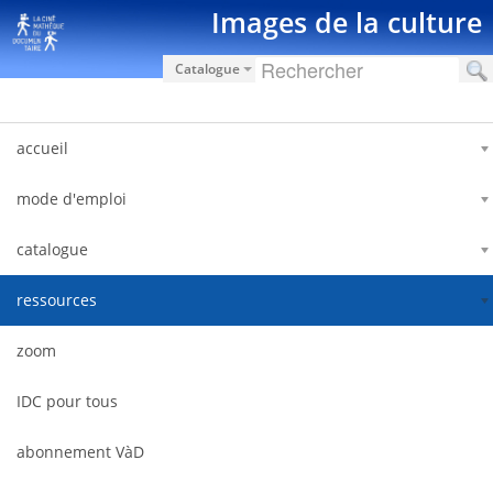
Saut au contenu
Images de la culture
Catalogue
accueil
mode d'emploi
catalogue
ressources
zoom
IDC pour tous
abonnement VàD