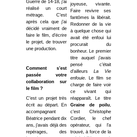
Guerre de 14-18, j’ai
joyeuse, vivante.
réalisé un court
Faire revivre ses
métrage. C’est
fantômes la libérait.
après cela que j’ai
Redonner de la vie
décidé vraiment de
à quelque chose qui
faire le film, d’écrire
avait été enfoui lui
le projet, de trouver
procurait du
une production.
bonheur. Le premier
titre auquel j’avais
pensé c’était
Comment s’est
d’ailleurs
La Vie
passée votre
enfouie
. Le film se
collaboration sur
charge de faire voir
le film ?
ce vivant qui
C’est un projet très
réapparaît. Le titre
écrit au départ. En
Graine de poilu
,
accompagnant
c’est Christophe
Béatrice pendant dix
Cordier, le chef
ans, j’avais déjà des
opérateur, qui l’a
repérages, des
trouvé, à force de la