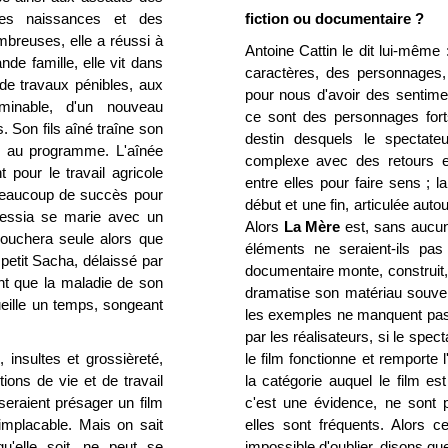
es naissances et des
fiction ou documentaire ?
mbreuses, elle a réussi à
Antoine Cattin le dit lui-même :
de famille, elle vit dans
caractères, des personnages,
e travaux pénibles, aux
pour nous d'avoir des sentimen
minable, d'un nouveau
ce sont des personnages fort
 Son fils aîné traîne son
destin desquels le spectate
s au programme. L'aînée
complexe avec des retours e
 pour le travail agricole
entre elles pour faire sens ; l
 beaucoup de succès pour
début et une fin, articulée aut
Alessia se marie avec un
Alors
La Mère
est, sans aucun
ccouchera seule alors que
éléments ne seraient-ils p
 petit Sacha, délaissé par
documentaire monte, construit, 
nt que la maladie de son
dramatise son matériau souvent
ueille un temps, songeant
les exemples ne manquent pas. 
par les réalisateurs, si le spe
 insultes et grossièreté,
le film fonctionne et remporte 
ions de vie et de travail
la catégorie auquel le film es
seraient présager un film
c'est une évidence, ne sont p
implacable. Mais on sait
elles sont fréquents. Alors
u'elle soit, ne peut se
impossible d'oublier, disons qu