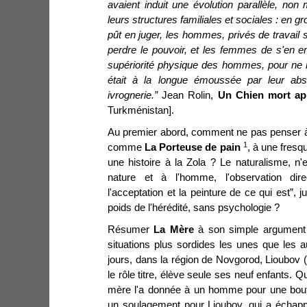
avaient induit une évolution parallèle, no
leurs structures familiales et sociales : en gr
pût en juger, les hommes, privés de travail sa
perdre le pouvoir, et les femmes de s'en e
supériorité physique des hommes, pour ne ri
était à la longue émoussée par leur abs
ivrognerie.”
Jean Rolin,
Un Chien mort apr
Turkménistan].
Au premier abord, comment ne pas penser 
1
comme
La Porteuse
de pain
, à une fresq
une histoire à la Zola ? Le naturalisme, n'e
nature et à l'homme, l'observation dire
l'acceptation et la peinture de ce qui est”, j
poids de l'hérédité, sans psychologie ?
Résumer
La Mère
à son simple argument 
situations plus sordides les unes que les 
jours, dans la région de Novgorod, Lioubov (
le rôle titre, élève seule ses neuf enfants. Q
mère l'a donnée à un homme pour une boute
un soulagement pour Lioubov, qui a échapp