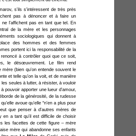
arov, s'ils s'intéressent de très près
rchent pas à dénoncer et à faire un
 ne l'affichent pas en tant que tel. En
central de la mère et les personnages
léments sociologiques qui donnent à
 place des hommes et des femmes
mes portent ici la responsabilité de la
 renoncé à contrôler quoi que ce soit,
res, le désœuvrement. Le film rend
mère (bien qu'on entende souvent le
onte et telle qu'on la voit, et de manière
es seules à lutter, à résister, à vouloir
t à pouvoir apporter une lueur d'amour,
déborde de la générosité, de la rudesse
 qu'elle avoue qu'elle “n'en a plus pour
peut que penser à d'autres mères de
n a tant qu'il est difficile de choisir
tes les facettes de cette figure – mère
vaise mère qui abandonne ses enfants