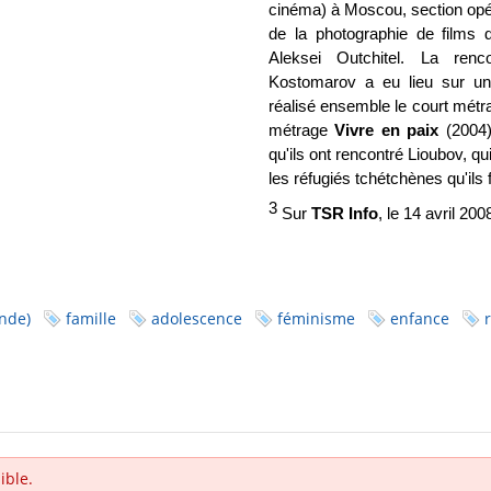
cinéma) à Moscou, section opér
de la photographie de films d
Aleksei Outchitel. La renc
Kostomarov a eu lieu sur un
réalisé ensemble le court mét
métrage
Vivre en paix
(2004)
qu'ils ont rencontré Lioubov, q
les réfugiés tchétchènes qu'ils f
3
Sur
TSR Info
, le 14 avril 200
nde)
famille
adolescence
féminisme
enfance
ible.