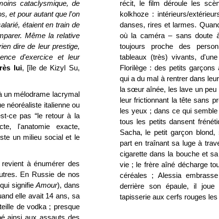
n moins cataclysmique, de
récit, le film déroule les sc
os, et pour autant que l'on
kolkhoze : intérieurs/extérieu
larié, étaient en train de
danses, rires et larmes. Quan
mparer. Même la relative
où la caméra – sans doute à 
en dire de leur prestige,
toujours proche des perso
ence d'exercice et leur
tableaux (très) vivants, d'une
ès lui
, [île de Kizyl Su,
Florilège : des petits garçons 
qui a du mal à rentrer dans leu
la sœur aînée, les lave un peu
à un mélodrame lacrymal
leur frictionnant la tête sans
ue néoréaliste italienne ou
les yeux ; dans ce qui semble 
st-ce pas “le retour à la
tous les petits dansent fréné
cte, l'anatomie exacte,
Sacha, le petit garçon blond, 
uste un milieu social et le
part en traînant sa luge à trave
cigarette dans la bouche et sa 
revient à énumérer des
vie ; le frère aîné décharge t
autres. En Russie de nos
céréales ; Alessia embrasse
qui signifie
Amour
), dans
derrière son épaule, il jou
uand elle avait 14 ans, sa
tapisserie aux cerfs rouges l
ille de vodka ; presque
é ainsi aux assauts des