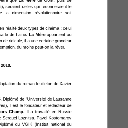
t-être que
La Mère
de Gorki, puis de
, seraient celles qui résonneraient le
 la dimension révolutionnaire soit
a en réalité deux types de cinéma : celui
 parle de haine.
La Mère
appartient au
 de ridicule, il a une certaine grandeur
demption, du moins peut-on la rêver.
 2010.
ptation du roman-feuilleton de Xavier
5. Diplômé de l’Université de Lausanne
es), il est le fondateur et rédacteur de
ors Champ
. Il a travaillé en Russie
e Serguei Loznitsa. Pavel Kostomarov
plômé du VGIK (Institut national du