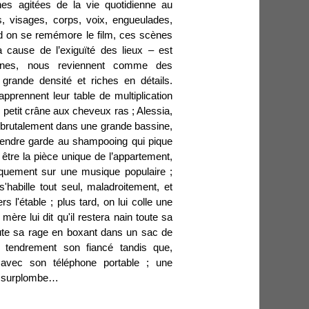
ènes agitées de la vie quotidienne au
rs, visages, corps, voix, engueulades,
d on se remémore le film, ces scènes
cause de l’exiguïté des lieux – est
nnes, nous reviennent comme des
 grande densité et riches en détails.
apprennent leur table de multiplication
r petit crâne aux cheveux ras ; Alessia,
 brutalement dans une grande bassine,
 prendre garde au shampooing qui pique
être la pièce unique de l’appartement,
tiquement sur une musique populaire ;
s'habille tout seul, maladroitement, et
rs l'étable ; plus tard, on lui colle une
mère lui dit qu'il restera nain toute sa
oute sa rage en boxant dans un sac de
 tendrement son fiancé tandis que,
e avec son téléphone portable ; une
es surplombe…