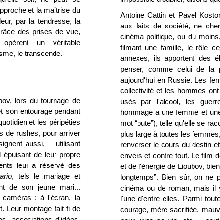
pproche et la maîtrise du
Antoine Cattin et Pavel Kostom
leur, par la tendresse, la
aux faits de société, ne che
 grâce des prises de vue,
cinéma politique, ou du moins,
opèrent un véritable
filmant une famille, le rôle 
isme, le transcende.
annexes, ils apportent des é
penser, comme celui de la
aujourd'hui en Russie. Les fem
collectivité et les hommes ont
bov, lors du tournage de
usés par l'alcool, les guer
 et son entourage pendant
hommage à une femme et une 
quotidien et les péripéties
mot “pute”), telle qu'elle se rac
s de rushes, pour arriver
plus large à toutes les femmes, l
ignent aussi, – utilisant
renverser le cours du destin e
l épuisant de leur propre
envers et contre tout. Le film 
ents leur a réservé des
et de l'énergie de Lioubov, bien
ario
, tels le mariage et
longtemps”. Bien sûr, on ne 
nt de son jeune mari...
cinéma ou de roman, mais il y e
x caméras : à l'écran, la
l'une d'entre elles. Parmi tou
. Leur montage fait fi de
courage, mère sacrifiée, mau
os, associations d'idées,