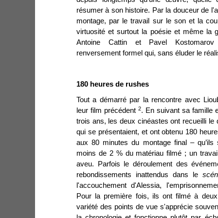
résumer à son histoire.
Par la douceur de l'a
montage, par le travail sur le son et la cou
virtuosité et surtout la poésie et même la
Antoine Cattin et Pavel Kostomarov 
renversement formel qui, sans éluder le réal
180 heures de rushes
Tout a démarré par la rencontre avec Liou
2
leur film précédent
. En suivant sa famille
trois ans, les deux cinéastes ont recueilli le 
qui se présentaient, et ont obtenu 180 heure
aux 80 minutes du montage final – qu’ils s
moins de 2 % du matériau filmé ; un travai
aveu. Parfois le déroulement des événem
rebondissements inattendus dans le
scén
l'accouchement d'Alessia, l'emprisonneme
Pour la première fois, ils ont filmé à deu
variété des points de vue s'apprécie souvent
la chronologie et fonctionne plutôt par éch