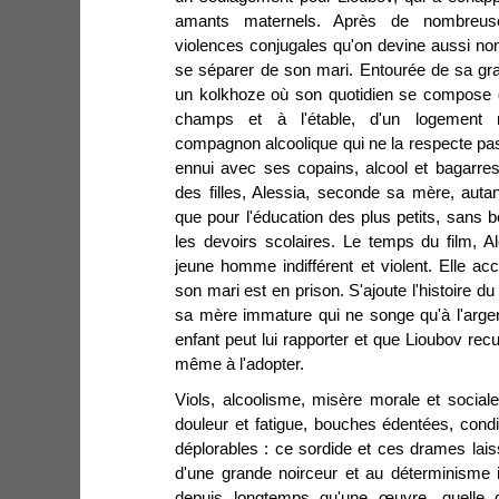
amants maternels. Après de nombreus
violences conjugales qu'on devine aussi no
se séparer de son mari. Entourée de sa gran
un kolkhoze où son quotidien se compose d
champs et à l'étable, d'un logement 
compagnon alcoolique qui ne la respecte pas.
ennui avec ses copains, alcool et bagarre
des filles, Alessia, seconde sa mère, autant
que pour l'éducation des plus petits, sans
les devoirs scolaires. Le temps du film, 
jeune homme indifférent et violent. Elle a
son mari est en prison. S'ajoute l'histoire du
sa mère immature qui ne songe qu'à l'arge
enfant peut lui rapporter et que Lioubov rec
même à l'adopter.
Viols, alcoolisme, misère morale et sociale,
douleur et fatigue, bouches édentées, condit
déplorables : ce sordide et ces drames lais
d'une grande noirceur et au déterminisme 
depuis longtemps qu'une œuvre, quelle q