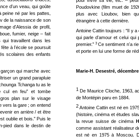
pour vivre sa vie, etc. – peu
ance d'un veau, qui goûte
Poudovkine (film muet de 1926)
 à peine né par les pattes,
plus avec Lioubov, bien que
bov de la naissance de son
étrangère à cette dernière.
image d'Alessia de profil,
Antoine Cattin toujours : “Il y 
boue, fumier, neige – fait
qui parle d'amour et celui qui
ui travaillent dans les
3
premier.”
Ce sentiment n'a rien
ête à l'école se poursuit
et porte en lui une forme de ré
ltés scolaires des enfants
t garçon qui marche avec
Marie-H. Desestré, décembre
îtriser un grand parapluie
“Tchounga Tchanga tu as le
1
De Maurice Cloche, 1963, ada
e cul en feu” et tombe
de Montépin paru en 1884.
gros plan sur le visage
e vers la gare ; on entend
2
Antoine Cattin est né en 197
evenir en arrière / et être
(histoire, cinéma et études slav
st oublie et bois.” Puis le
la revue suisse de cinéma
H
n-pied dans le destin de
comme assistant réalisateur d
est né en 1975 à Moscou. Di