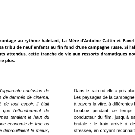
ontage au rythme haletant, La Mère d’Antoine Cattin et Pavel
 sa tribu de neuf enfants au fin fond d’une campagne russe. Si l’al
nts attendus, cette tranche de vie aux ressorts dramatiques n
he plus.
l'apparente confusion de
Dans le train où elle a pris pla
les de damnés de cinéma,
Les paysages de la campagne r
de tout espoir, il était
à travers la vitre, à différentes
, que l'effondrement de
Lioubov pendant ce temps 
ommes tenaient le haut du
conducteur du film, jusqu’à s
une économie de troc ou
brutale : le train arrivé à de
 débrouillaient le mieux,
stressée, en croyant reconnaît