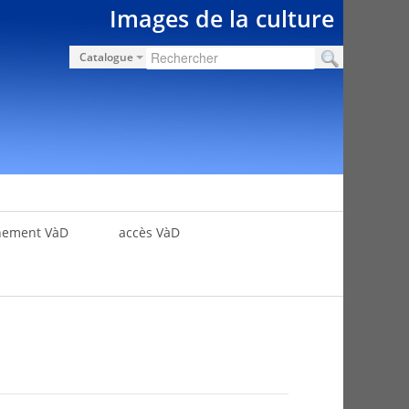
Images de la culture
Catalogue
nement VàD
accès VàD