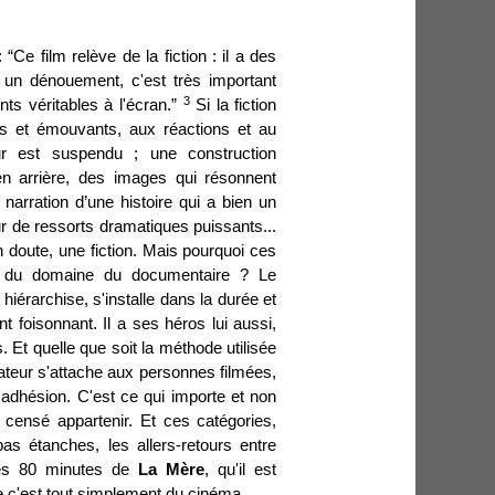
 “Ce film relève de la fiction : il a des
 un dénouement, c'est très important
3
ts véritables à l'écran.”
Si la fiction
s et émouvants, aux réactions et au
ur est suspendu ; une construction
n arrière, des images qui résonnent
a narration d’une histoire qui a bien un
our de ressorts dramatiques puissants...
 doute, une fiction. Mais pourquoi ces
as du domaine du documentaire ? Le
hiérarchise, s'installe dans la durée et
 foisonnant. Il a ses héros lui aussi,
Et quelle que soit la méthode utilisée
ctateur s'attache aux personnes filmées,
l'adhésion. C'est ce qui importe et non
t censé appartenir. Et ces catégories,
as étanches, les allers-retours entre
 ces 80 minutes de
La Mère
, qu'il est
e c'est tout simplement du cinéma.