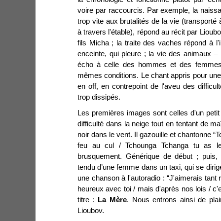
voire par raccourcis. Par exemple, la naiss
trop vite aux brutalités de la vie (transporté
à travers l'étable), répond au récit par Liou
fils Micha ; la traite des vaches répond à l'
enceinte, qui pleure ; la vie des animaux – 
écho à celle des hommes et des femmes q
mêmes conditions. Le chant appris pour une f
en off, en contrepoint de l'aveu des difficu
trop dissipés.
Les premières images sont celles d'un peti
difficulté dans la neige tout en tentant de ma
noir dans le vent. Il gazouille et chantonne 
feu au cul / Tchounga Tchanga tu as l
brusquement. Générique de début ; puis, 
tendu d’une femme dans un taxi, qui se dirig
une chanson à l'autoradio : “J'aimerais tant r
heureux avec toi / mais d'après nos lois / c'e
titre :
La Mère
. Nous entrons ainsi de plai
Lioubov.