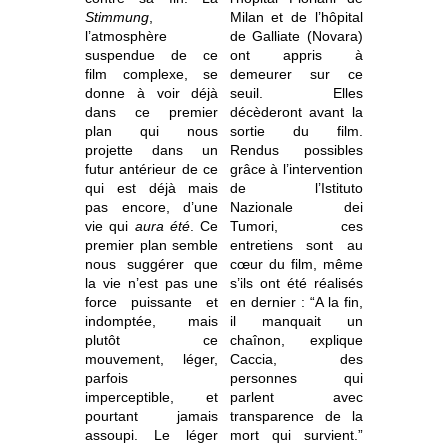
Stimmung
,
Milan et de l’hôpital
l’atmosphère
de Galliate (Novara)
suspendue de ce
ont appris à
film complexe, se
demeurer sur ce
donne à voir déjà
seuil. Elles
dans ce premier
décèderont avant la
plan qui nous
sortie du film.
projette dans un
Rendus possibles
futur antérieur de ce
grâce à l’intervention
qui est déjà mais
de l’Istituto
pas encore, d’une
Nazionale dei
vie qui
aura été
. Ce
Tumori, ces
premier plan semble
entretiens sont au
nous suggérer que
cœur du film, même
la vie n’est pas une
s’ils ont été réalisés
force puissante et
en dernier : “A la fin,
indomptée, mais
il manquait un
plutôt ce
chaînon, explique
mouvement, léger,
Caccia, des
parfois
personnes qui
imperceptible, et
parlent avec
pourtant jamais
transparence de la
assoupi.
Le léger
mort qui survient.”