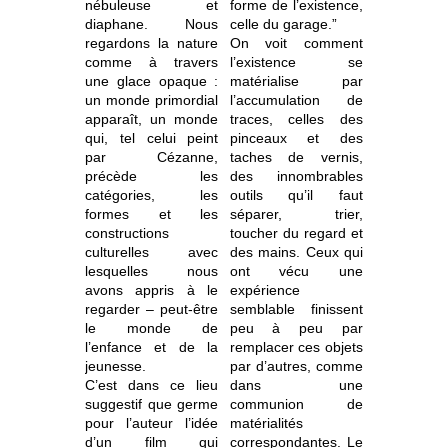
nébuleuse et
forme de l’existence,
diaphane. Nous
celle du garage.”
regardons la nature
On voit comment
comme à travers
l’existence se
une glace opaque :
matérialise par
un monde primordial
l’accumulation de
apparaît, un monde
traces, celles des
qui, tel celui peint
pinceaux et des
par Cézanne,
taches de vernis,
précède les
des innombrables
catégories, les
outils qu’il faut
formes et les
séparer, trier,
constructions
toucher du regard et
culturelles avec
des mains. Ceux qui
lesquelles nous
ont vécu une
avons appris à le
expérience
regarder – peut-être
semblable finissent
le monde de
peu à peu par
l’enfance et de la
remplacer ces objets
jeunesse.
par d’autres, comme
C’est dans ce lieu
dans une
suggestif que germe
communion de
pour l’auteur l’idée
matérialités
d’un film qui
correspondantes. Le