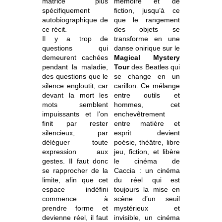
matrice plus
mémoire et de
spécifiquement
fiction, jusqu’à ce
autobiographique de
que le rangement
ce récit.
des objets se
Il y a trop de
transforme en une
questions qui
danse onirique sur le
demeurent cachées
Magical Mystery
pendant la maladie,
Tour
des Beatles qui
des questions que le
se change en un
silence engloutit, car
carillon. Ce mélange
devant la mort les
entre outils et
mots semblent
hommes, cet
impuissants et l’on
enchevêtrement
finit par rester
entre matière et
silencieux, par
esprit devient
déléguer toute
poésie, théâtre, libre
expression aux
jeu, fiction, et libère
gestes. Il faut donc
le cinéma de
se rapprocher de la
Caccia : un cinéma
limite, afin que cet
du réel qui est
espace indéfini
toujours la mise en
commence à
scène d’un seuil
prendre forme et
mystérieux et
devienne réel, il faut
invisible, un cinéma