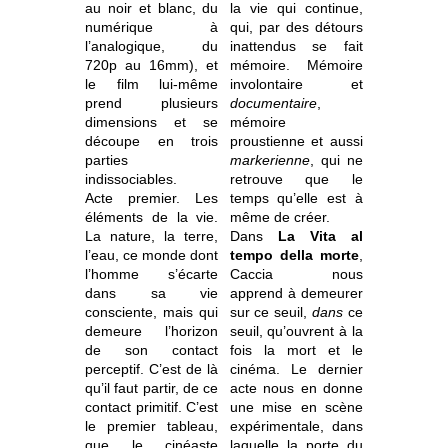
au noir et blanc, du
la vie qui continue,
numérique à
qui, par des détours
l’analogique, du
inattendus se fait
720p au 16mm), et
mémoire. Mémoire
le film lui-même
involontaire et
prend plusieurs
documentaire
,
dimensions et se
mémoire
découpe en trois
proustienne et aussi
parties
markerienne
, qui ne
indissociables.
retrouve que le
Acte premier. Les
temps qu’elle est à
éléments de la vie.
même de créer.
La nature, la terre,
Dans
La Vita al
l’eau, ce monde dont
tempo della morte
,
l’homme s’écarte
Caccia nous
dans sa vie
apprend à demeurer
consciente, mais qui
sur ce seuil,
dans
ce
demeure l’horizon
seuil, qu’ouvrent à la
de son contact
fois la mort et le
perceptif. C’est de là
cinéma. Le dernier
qu’il faut partir, de ce
acte nous en donne
contact primitif. C’est
une mise en scène
le premier tableau,
expérimentale, dans
que le cinéaste
laquelle la porte du