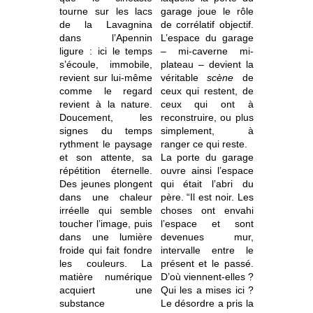
tourne sur les lacs
garage joue le rôle
de la Lavagnina
de corrélatif objectif.
dans l’Apennin
L’espace du garage
ligure : ici le temps
– mi-caverne mi-
s’écoule, immobile,
plateau – devient la
revient sur lui-même
véritable
scène
de
comme le regard
ceux qui restent, de
revient à la nature.
ceux qui ont à
Doucement, les
reconstruire, ou plus
signes du temps
simplement, à
rythment le paysage
ranger ce qui reste.
et son attente, sa
La porte du garage
répétition éternelle.
ouvre ainsi l’espace
Des jeunes plongent
qui était l’abri du
dans une chaleur
père. “Il est noir. Les
irréelle qui semble
choses ont envahi
toucher l’image, puis
l’espace et sont
dans une lumière
devenues mur,
froide qui fait fondre
intervalle entre le
les couleurs. La
présent et le passé.
matière numérique
D’où viennent-elles ?
acquiert une
Qui les a mises ici ?
substance
Le désordre a pris la