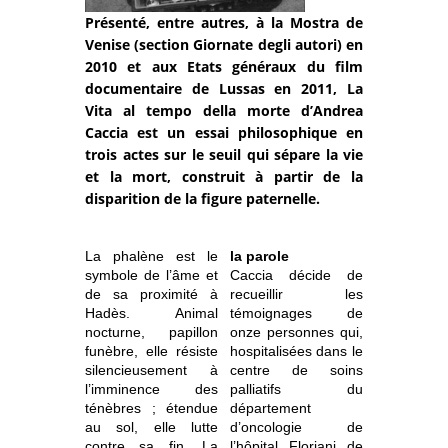
Présenté, entre autres, à la Mostra de
Venise (section Giornate degli autori) en
2010 et aux Etats généraux du film
documentaire de Lussas en 2011, La
Vita al tempo della morte d’Andrea
Caccia est un essai philosophique en
trois actes sur le seuil qui sépare la vie
et la mort, construit à partir de la
disparition de la figure paternelle.
La phalène est le
la parole
symbole de l’âme et
Caccia décide de
de sa proximité à
recueillir les
Hadès. Animal
témoignages de
nocturne, papillon
onze personnes qui,
funèbre, elle résiste
hospitalisées dans le
silencieusement à
centre de soins
l’imminence des
palliatifs du
ténèbres ; étendue
département
au sol, elle lutte
d’oncologie de
contre sa fin. La
l’hôpital
Floriani de