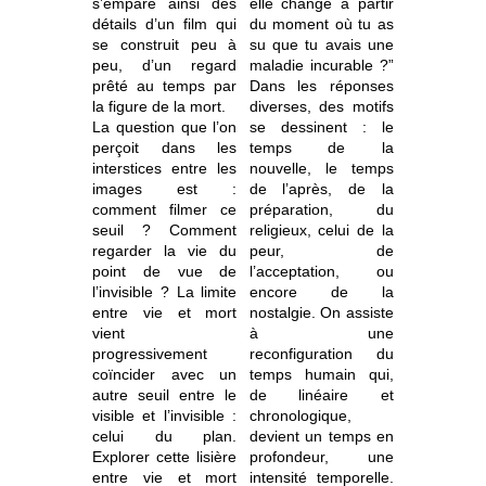
s’empare ainsi des
elle changé à partir
détails d’un film qui
du moment où tu as
se construit peu à
su que tu avais une
peu, d’un regard
maladie incurable ?”
prêté au temps par
Dans les réponses
la figure de la mort.
diverses, des motifs
La question que l’on
se dessinent : le
perçoit dans les
temps de la
interstices entre les
nouvelle, le temps
images est :
de l’après, de la
comment filmer ce
préparation, du
seuil ? Comment
religieux, celui de la
regarder la vie du
peur, de
point de vue de
l’acceptation, ou
l’invisible ? La limite
encore de la
entre vie et mort
nostalgie. On assiste
vient
à une
progressivement
reconfiguration du
coïncider avec un
temps humain qui,
autre seuil entre le
de linéaire et
visible et l’invisible :
chronologique,
celui du plan.
devient un temps en
Explorer cette lisière
profondeur, une
entre vie et mort
intensité temporelle.