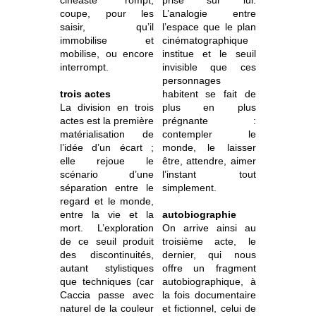
cinéaste rompt,
prise sur lui.
coupe, pour les
L’analogie entre
saisir, qu’il
l’espace que le plan
immobilise et
cinématographique
mobilise, ou encore
institue et le seuil
interrompt.
invisible que ces
personnages
trois actes
habitent se fait de
La division en trois
plus en plus
actes est la première
prégnante :
matérialisation de
contempler le
l’idée d’un écart ;
monde, le laisser
elle rejoue le
être, attendre, aimer
scénario d’une
l’instant tout
séparation entre le
simplement.
regard et le monde,
entre la vie et la
autobiographie
mort. L’exploration
On arrive ainsi au
de ce seuil produit
troisième acte, le
des discontinuités,
dernier, qui nous
autant stylistiques
offre un fragment
que techniques (car
autobiographique, à
Caccia passe avec
la fois documentaire
naturel de la couleur
et fictionnel, celui de