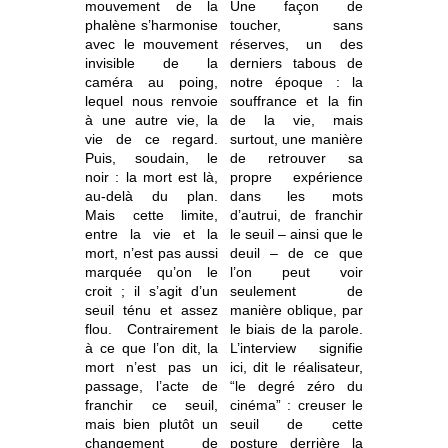
mouvement de la
Une façon de
phalène s’harmonise
toucher, sans
avec le mouvement
réserves, un des
invisible de la
derniers tabous de
caméra au poing,
notre époque : la
lequel nous renvoie
souffrance et la fin
à une autre vie, la
de la vie, mais
vie de ce regard.
surtout, une manière
Puis, soudain, le
de retrouver sa
noir : la mort est là,
propre expérience
au-delà du plan.
dans les mots
Mais cette limite,
d’autrui, de franchir
entre la vie et la
le seuil – ainsi que le
mort, n’est pas aussi
deuil – de ce que
marquée qu’on le
l’on peut voir
croit ; il s’agit d’un
seulement de
seuil ténu et assez
manière oblique, par
flou. Contrairement
le biais de la parole.
à ce que l’on dit, la
L’interview signifie
mort n’est pas un
ici, dit le réalisateur,
passage, l’acte de
“le degré zéro du
franchir ce seuil,
cinéma” : creuser le
mais bien plutôt un
seuil de cette
changement de
posture derrière la