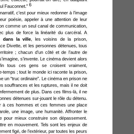
6
ul Fauconnet.”
arratif, c’est pour mieux redonner à l’image
leur poésie, appeler à une attention de leur
non comme un seul canal de communication,
 plus de force la linéarité du carcéral. A
 dans la ville
, les voisins de la prison,
ace Divette, et les personnes détenues, tous
ritoire ; chacun d’un côté et de l’autre de
s’imagine, s’invente. Le cinéma devient alors
fin tous ces gens se croisent vraiment,
emps ; tout le monde ici raconte la prison,
 un “truc ordinaire”. Le cinéma en prison ne
s souffrances et les ruptures, mais il ne doit
fermement de plus. Dans ces films-là, il ne
onnes détenues sur-jouant le rôle du détenu.
nner à ces hommes et ces femmes une place
role, une image, une humanité. Affronter le
ière pour mieux construire son dépassement.
ettre en mouvement. Tels sont les enjeux de
ement figé, de l’extérieur, par toutes les peurs