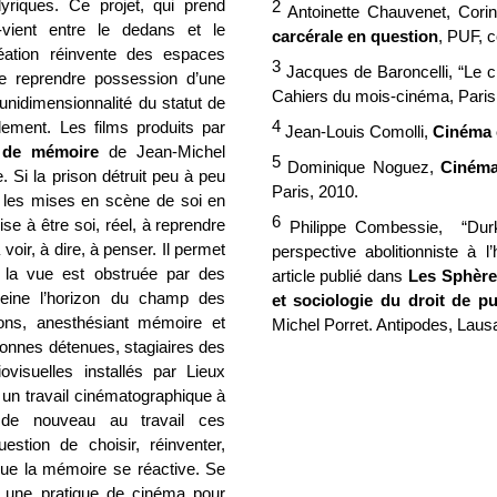
riques. Ce projet, qui prend
2
Antoinette Chauvenet, Cori
t-vient entre le dedans et le
carcérale en question
, PUF, c
éation réinvente des espaces
3
Jacques de Baroncelli, “Le c
e reprendre possession d’une
Cahiers du mois-cinéma, Paris
unidimensionnalité du statut de
4
lement. Les films produits par
Jean-Louis Comolli,
Cinéma 
 de mémoire
de Jean-Michel
5
Dominique Noguez,
Cinéma
 Si la prison détruit peu à peu
Paris, 2010.
ce les mises en scène de soi en
6
e à être soi, réel, à reprendre
Philippe Combessie, “
Dur
voir, à dire, à penser. Il permet
perspective abolitionniste à 
 la vue est obstruée par des
article publié dans
Les Sphère
 peine l’horizon du champ des
et sociologie du droit de pu
ions, anesthésiant mémoire et
Michel Porret. Antipodes, Laus
sonnes détenues, stagiaires des
ovisuelles installés par Lieux
 un travail cinématographique à
t de nouveau au travail ces
uestion de choisir, réinventer,
 que la mémoire se réactive. Se
ers une pratique de cinéma pour