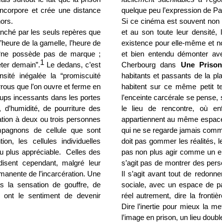
'incorpore et crée une distance
quelque peu l’expression de Pa
hors.
Si ce cinéma est souvent non n
anché par les seuls repères que
et au son toute leur densité, 
l’heure de la gamelle, l’heure de
existence pour elle-même et 
 “ne possède pas de marque ;
et bien entendu démonter avec
1
éter demain”.
Le dedans, c’est
Cherbourg dans
Une Prison
nsité inégalée la “promiscuité
habitants et passants de la pl
rrous que l’on ouvre et ferme en
habitent sur ce même petit ter
ups incessants dans les portes
l’enceinte carcérale se pense, 
, d’humidité, de pourriture des
le lieu de rencontre, où en
ation à deux ou trois personnes
appartiennent au même espace-t
pagnons de cellule que sont
qui ne se regarde jamais comme
ion, les cellules individuelles
doit pas gommer les réalités, le
 plus appréciable.
Celles des
pas non plus agir comme un en
isent cependant, malgré leur
s’agit pas de montrer des pers
manente de l’incarcération. Une
Il s’agit avant tout de redo
la sensation de gouffre, de
sociale, avec un espace de pa
 ont le sentiment de devenir
réel autrement, dire la front
Dire l’inertie pour mieux la m
l’image en prison, un lieu doubl