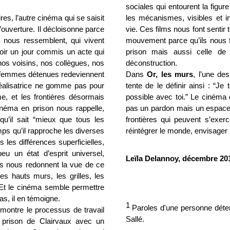
sociales qui entourent la figure
es, l’autre cinéma qui se saisit
les mécanismes, visibles et in
l’ouverture. Il décloisonne parce
vie. Ces films nous font sentir 
 nous ressemblent, qui vivent
mouvement parce qu’ils nous fon
voir un jour commis un acte qui
prison mais aussi celle de
nos voisins, nos collègues, nos
déconstruction.
es femmes détenues redeviennent
Dans
Or, les murs
, l’une de
 réalisatrice ne gomme pas pour
tente de le définir ainsi : “Je
me, et les frontières désormais
possible avec toi.” Le cinéma 
inéma en prison nous rappelle,
pas un pardon mais un espace-
u’il sait “mieux que tous les
frontières qui peuvent s’exerc
ps qu’il rapproche les diverses
réintégrer le monde, envisager 
s les différences superficielles,
u un état d’esprit universel,
Leïla Delannoy, décembre 20
ls nous redonnent la vue de ce
es hauts murs, les grilles, les
. Et le cinéma semble permettre
as, il en témoigne.
1
Paroles d'une personne déten
 montre le processus de travail
Sallé.
 prison de Clairvaux avec un