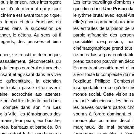
epuis la prison, nous interrogent
Les lents travellings d’ombres 
ques d’enfermement qui y sont
quotidien dans
Une Prison dan
 cinéma est avant tout politique,
le rythme brutal avec lequel A
es temps et des émotions en
elle(s)
nous arrachent aux ima
ches dans la succession de
les entrailles de la prison de 
ranger, le détenu. Au sens où il
parole affranchie des perso
regards, des pensées et bien
possibilité d’expression, 
cinématographique prend tout s
stence, se constitue de manque,
ne nous laisse pas confortable
nlassablement, déconnectés du
prend tout son pouvoir, en décons
g du tempo carcéral qui arrache
En montrant sensiblement et inte
pensant et agissant dans le vivre
à voir toute la complexité du 
qu’identitaire, la détention
l’explique Philippe Combess
 un lointain passé et un avenir
insupportable en ce qu’elle cr
eine, accrochée aux attentes
monde social. Cette vision selo
ison s’infiltre de toute part dans
majorité silencieuse, les bons
end compte dans son film
Les
les braves ouvriers parfois ch
x-la-Ville, les témoignages des
soumis à l’ordre dominant, et,
mains, leur peau, leur bouche,
monde plus ou moins désaffili
rtes, barreaux et barbelés. On
marginaux, de mal pensant
ais surtout le fait que la prison
facilement sacrifiables à l’égo