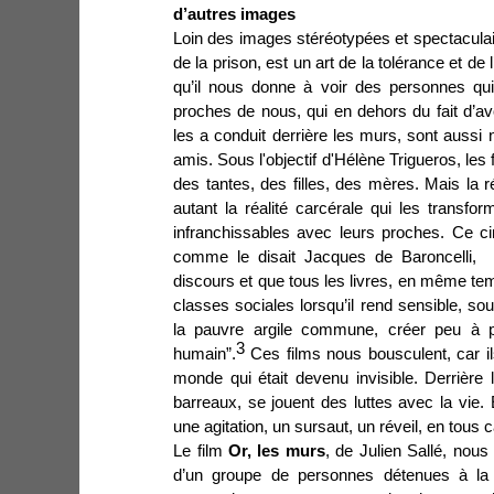
d’autres images
Loin des images stéréotypées et spectaculair
de la prison, est un art de la tolérance et de 
qu’il nous donne à voir des personnes qui
proches de nous, qui en dehors du fait d’a
les a conduit derrière les murs, sont aussi 
amis. Sous l'objectif d'Hélène Trigueros, l
des tantes, des filles, des mères. Mais la
autant la réalité carcérale qui les transfor
infranchissables avec leurs proches. Ce c
comme le disait Jacques de Baroncelli, q
discours et que tous les livres, en même tem
classes sociales lorsqu’il rend sensible, sou
la pauvre argile commune, créer peu à pe
3
humain”.
Ces films nous bousculent, car i
monde qui était devenu invisible. Derrière l
barreaux, se jouent des luttes avec la vie
une agitation, un sursaut, un réveil, en tous c
Le
film
Or, les murs
, de Julien Sallé, nous
d’un groupe de personnes détenues à la