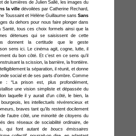
et de lumières de Julien Sallé, les images du
s la ville
dévoilées par Catherine Rechard,
nne Toussaint et Hélène Guillaume sans
Sans
ges du dehors pour nous faire plonger dans
la Santé, tous ces choix formels ainsi que la
nnes détenues qui se saisissent de cette
nous donnent la certitude que le geste
on sens ici. Le cinéma agit, cogne, lutte, il
ment du bon côté. Et c’est en ce sens qu’il
truisant la scission, la barrière, la frontière.
lligiblement la séparation, il réunit, et donne
monde social et de ses parts d’ombre. Comme
ie : “L
a prison est, plus profondément,
istallise une vision simpliste et dépassée du
n laquelle il y aurait d’un côté, le bien, la
 bourgeois, les intellectuels révérencieux et
ômeurs, braves tant qu’ils restent docilement
 de l’autre côté, une minorité de citoyens du
és des réseaux de sociabilité ordinaire, de
s, qui font autant de
boucs émissaires
ïsme collectif
, pourrait-on dire, en adaptant