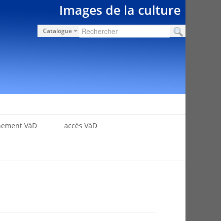
Images de la culture
Catalogue
nement VàD
accès VàD