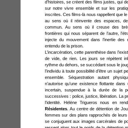
d’histoires, se créent des films justes, qui d
sur notre vivre ensemble et sur les prati
inscrites. Ces films-là nous rappellent que le
au sens où il réinvente des espaces, d
commun. Au sens où il creuse des brè
frontières qui nous séparent de l’autre, l’ét
injecte du mouvement dans l’inertie des 
entendu de la prison.
L’incarcération, cette parenthèse dans l’exi
de vide, de rien. Les jours se répètent i
rythme du dehors, se succédant sous le jou
l’individu à toute possibilité d’être un sujet 
ensemble. Séquestration autant physique 
n’autorise qu’une existence flottante dans
incertain, suspendue à la durée de la p
successives : police, justice, libération. La pr
l’identité. Hélène Trigueros nous en r
Résidentes
. Au centre de détention de Jou
femmes sur des plans rapprochés de leurs 
se conjuguent aux images carcérales de po
ressent alors tout le poids de la détention m