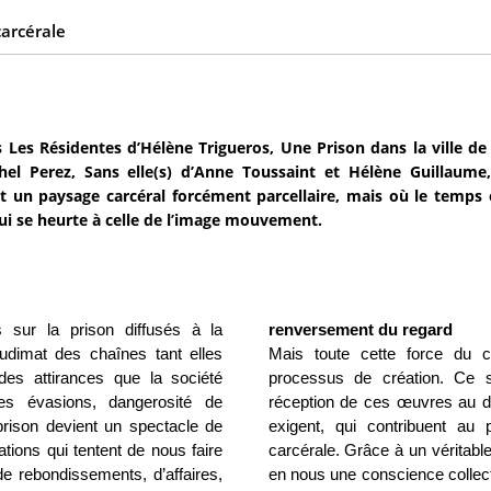
arcérale
s Les Résidentes d’Hélène Trigueros, Une Prison dans la ville 
hel Perez, Sans elle(s) d’Anne Toussaint et Hélène Guillaume
t un paysage carcéral forcément parcellaire, mais où le temps e
ui se heurte à celle de l’image mouvement.
 sur la prison diffusés à la
renversement du regard
audimat des chaînes tant elles
Mais toute cette force du 
es attirances que la société
processus de création. Ce son
bles évasions, dangerosité de
réception de ces œuvres au de
 prison devient un spectacle de
exigent, qui contribuent au
tions qui tentent de nous faire
carcérale. Grâce à un véritabl
 rebondissements, d’affaires,
en nous une conscience collec