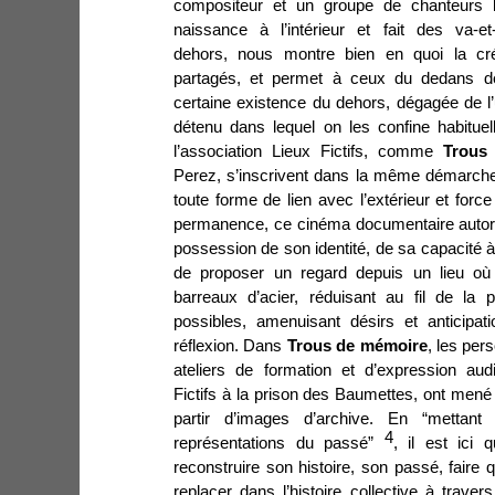
compositeur et un groupe de chanteurs ly
naissance à l’intérieur et fait des va-e
dehors, nous montre bien en quoi la cr
partagés, et permet à ceux du dedans d
certaine existence du dehors, dégagée de l’
détenu dans lequel on les confine habituel
l’association Lieux Fictifs, comme
Trous
Perez, s’inscrivent dans la même démarche.
toute forme de lien avec l’extérieur et for
permanence, ce cinéma documentaire autoris
possession de son identité, de sa capacité à 
de proposer un regard depuis un lieu où
barreaux d’acier, réduisant au fil de la
possibles, amenuisant désirs et anticipat
réflexion. Dans
Trous de mémoire
, les per
ateliers de formation et d’expression audi
Fictifs à la prison des Baumettes, ont mené
partir d’images d’archive. En “mettan
4
représentations du passé”
, il est ici q
reconstruire son histoire, son passé, faire
replacer dans l’histoire collective à trav