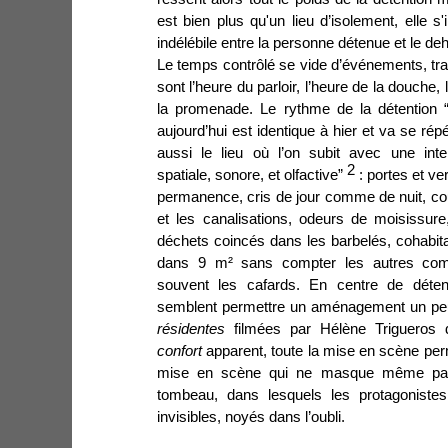
est bien plus qu'un lieu d’isolement, elle s
indélébile entre la personne détenue et le de
Le temps contrôlé se vide d’événements, tr
sont l’heure du parloir, l’heure de la douche, 
la promenade. Le rythme de la détention
aujourd’hui est identique à hier et va se rép
aussi le lieu où l’on subit avec une inte
2
spatiale, sonore, et olfactive”
: portes et ve
permanence, cris de jour comme de nuit, co
et les canalisations, odeurs de moisissure
déchets coincés dans les barbelés, cohabit
dans 9 m² sans compter les autres com
souvent les cafards. En centre de
détent
semblent permettre un aménagement un peu
résidentes
filmées par Hélène Trigueros d
confort
apparent, toute la mise en scène per
mise en scène qui ne masque même pas 
tombeau, dans lesquels les protagonistes
invisibles, noyés dans l’oubli.