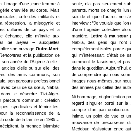
moi l'image d'une jeune femme à
seule, n'a pas seulement subi
Algérie chevillée au corps. Mais
parents, morts de chagrin l'un 
ocrates, celle des militants et
suicide et que d'autres ne s'e
la répression, la misogynie et
interview : “Je voulais que l'on
des cultures de ce pays et la
d'une tragédie collective alor
e échange, elle m'invite aux
manière.
Lettre à ma sœur
p
ques de Bejaïa
– auxquelles
Nabila, des gens qui l'ont 
'offre son ouvrage
Outre-Mort
,
complètement isolés parce que 
Rencontres
et la publication de
qui m'intéressait, c'était de
 son année de l’Algérie à elle !
comment le fascisme, et pas 
rticles d'elle ou sur elle, des
dans le quotidien. Aujourd'hui, 
avec des amis communs, son
de comprendre qui nous somme
roule, son parcours professionnel
images nous-mêmes, sur nous
le avec celui de sa sœur, Nabila,
des années par celles des autr
ans le désordre Tizi-Alger-
Ni hommage, ni
glorification 
ur parcours commun : création
regard singulier porté sur la
ques, syndicales et féministes,
compte d'un pan douloureux 
pour la reconnaissance de la
intime, un point de vue et une
 du code de la famille en 1989…
mouvance de précurseurs du 
cipitent, la menace islamiste
Meddour, réalisateur entre a