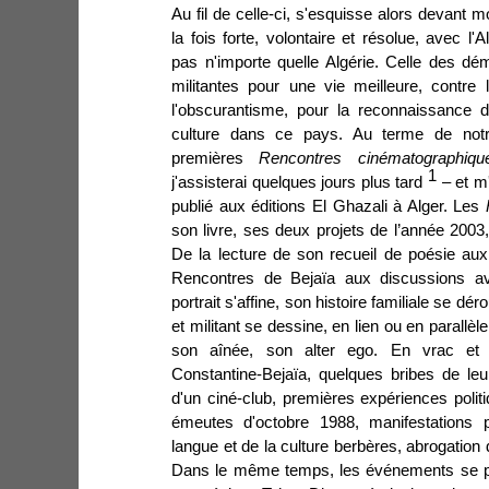
Au fil de celle-ci, s'esquisse alors devant 
la fois forte, volontaire et résolue, avec l'
pas n'importe quelle Algérie. Celle des dém
militantes pour une vie meilleure, contre 
l'obscurantisme, pour la reconnaissance 
culture dans ce pays. Au terme de notr
premières
Rencontres cinématographi
1
j'assisterai quelques jours plus tard
–
et m
publié aux éditions El Ghazali à Alger. Les
son livre, ses deux projets de l’année 2003,
De la lecture de son recueil de poésie aux a
Rencontres de Bejaïa aux discussions 
portrait s'affine, son histoire familiale se dé
et militant se dessine, en lien ou en parallè
son aînée, son alter ego. En vrac et d
Constantine-Bejaïa, quelques bribes de le
d'un ciné-club, premières expériences politi
émeutes
d'octobre 1988, manifestations 
langue et de la culture berbères, abrogation
Dans le même temps, les événements se pré