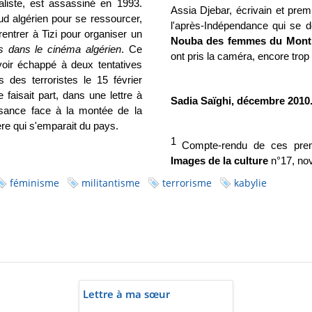
naliste, est assassiné en 1993.
Assia Djebar, écrivain et prem
ud algérien pour se
ressourcer,
l'après-Indépendance qui se 
entrer à Tizi pour organiser un
Nouba
des femmes du Mon
 dans le cinéma algérien
. Ce
ont pris la caméra, encore trop
voir échappé à deux tentatives
 des terroristes le 15 février
e faisait part, dans une lettre à
Sadia Saïghi, décembre 2010
sance face à la montée de la
ière qui s'emparait du pays.
1
Compte-rendu de ces prem
Images de la culture
n°17, no
féminisme
militantisme
terrorisme
kabylie
Lettre à ma sœur