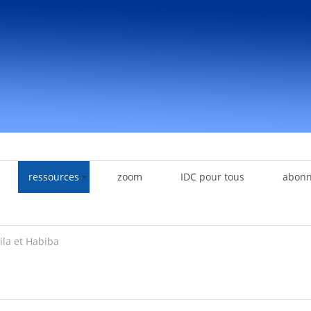
ressources
zoom
IDC pour tous
abon
ila et Habiba