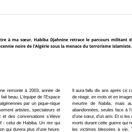
tre à ma sœur, Habiba Djahnine retrace le parcours militant d
écennie noire de l’Algérie sous la menace du terrorisme islamiste.
ine remonte à 2003, année de
Il aura fallu dix ans après ce 
l fait beau. L'équipe de l'Espace
de réagir, en mots et en imag
lgériennes par un pique-nique
meurtre de Nabila, mais au 
ement artistes, spectateurs et
abandonnées, seules face à l’a
t et des conversations s'élève
d'une sœur, d'un ami. Et si les
f : celui de Habiba. Un rire qui
morts durant cette guerre qui 
on qui durera plus d'une heure.
les victimes blessées à vie. 