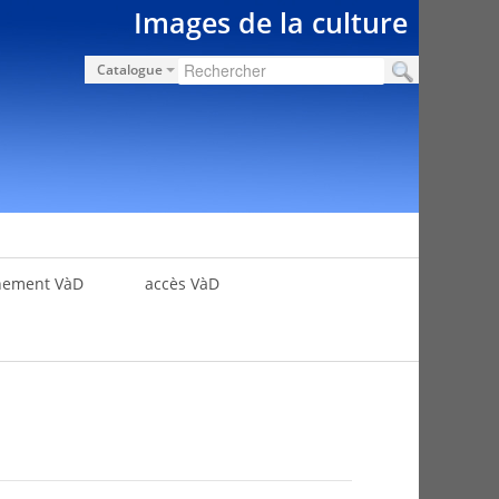
Images de la culture
Catalogue
nement VàD
accès VàD