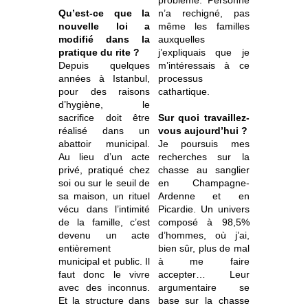
problème. Personne
Qu’est-ce que la
n’a rechigné, pas
nouvelle loi a
même les familles
modifié dans la
auxquelles
pratique du rite ?
j’expliquais que je
Depuis quelques
m’intéressais à ce
années à Istanbul,
processus
pour des raisons
cathartique.
d’hygiène, le
sacrifice doit être
Sur quoi travaillez-
réalisé dans un
vous aujourd’hui ?
abattoir municipal.
Je poursuis mes
Au lieu d’un acte
recherches sur la
privé, pratiqué chez
chasse au sanglier
soi ou sur le seuil de
en Champagne-
sa maison, un rituel
Ardenne et en
vécu dans l’intimité
Picardie. Un univers
de la famille, c’est
composé à 98,5%
devenu un acte
d’hommes, où j’ai,
entièrement
bien sûr, plus de mal
municipal et public. Il
à me faire
faut donc le vivre
accepter… Leur
avec des inconnus.
argumentaire se
Et la structure dans
base sur la chasse