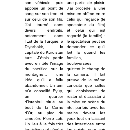
son véhicule, puis
une partie de plaisir.
appose un point de
J’ai procédé à une
sang sur son front et
mise en abîme entre
sur celui de son fils.
celui qui regarde (le
J’ai tourné dans
spectateur du film)
divers endroits,
et celui qui est
notamment dans
regardé (la famille) :
l’Est de la Turquie, à
le spectateur peut se
Diyarbakir, la
demander ce qu’il
capitale du Kurdistan
fait là quand les
turc. J’étais partie
familles,
avec en tête l’image
bouleversées,
du sacrifice sur la
quittent le champ de
montagne… une
la caméra. Il fait
idée qu’il a fallu
preuve de la même
abandonner. Un ami
curiosité que celles
m’a conseillé Eyüp,
qui choisissent de
un quartier
rester et d’assister à
d’Istanbul situé au
la mise en scène du
bout de la Corne
rite, parfois avec les
d’Or, au pied du
mains devant les
cimetière Pierre Loti.
yeux tout en laissant
Un lieu à la fois très
des interstices entre
touristique et vénéré
les doigts pour voir