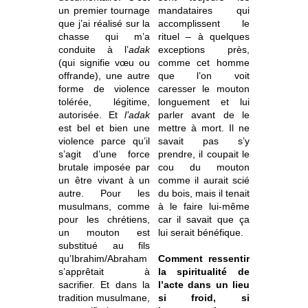
un premier tournage
mandataires qui
que j’ai réalisé sur la
accomplissent le
chasse qui m’a
rituel – à quelques
conduite à l’
adak
exceptions près,
(qui signifie vœu ou
comme cet homme
offrande), une autre
que l’on voit
forme de violence
caresser le mouton
tolérée, légitime,
longuement et lui
autorisée. Et
l’adak
parler avant de le
est bel et bien une
mettre à mort. Il ne
violence parce qu’il
savait pas s’y
s’agit d’une force
prendre, il coupait le
brutale imposée par
cou du mouton
un être vivant à un
comme il aurait scié
autre. Pour les
du bois, mais il tenait
musulmans, comme
à le faire lui-même
pour les chrétiens,
car il savait que ça
un mouton est
lui serait bénéfique.
substitué au fils
qu’Ibrahim/Abraham
Comment ressentir
s’apprêtait à
la spiritualité de
sacrifier. Et dans la
l’acte dans un lieu
tradition musulmane,
si froid, si