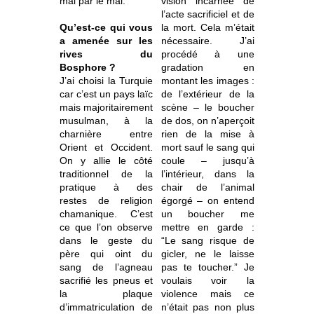
mal par le mal.
vision incarnée de
l’acte sacrificiel et de
Qu’est-ce qui vous
la mort. Cela m’était
a amenée sur les
nécessaire. J’ai
rives du
procédé à une
Bosphore ?
gradation en
J’ai choisi la Turquie
montant les images :
car c’est un pays laïc
de l’extérieur de la
mais majoritairement
scène – le boucher
musulman, à la
de dos, on n’aperçoit
charnière entre
rien de la mise à
Orient et Occident.
mort sauf le sang qui
On y allie le côté
coule – jusqu’à
traditionnel de la
l’intérieur, dans la
pratique à des
chair de l’animal
restes de religion
égorgé – on entend
chamanique. C’est
un boucher me
ce que l’on observe
mettre en garde :
dans le geste du
“Le sang risque de
père qui oint du
gicler, ne le laisse
sang de l’agneau
pas te toucher.” Je
sacrifié les pneus et
voulais voir la
la plaque
violence mais ce
d’immatriculation de
n’était pas non plus