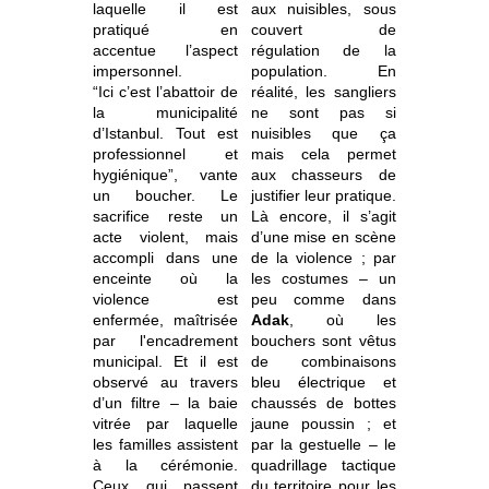
laquelle il est
aux nuisibles, sous
pratiqué en
couvert de
accentue l’aspect
régulation de la
impersonnel.
population. En
“Ici c’est l’abattoir de
réalité, les sangliers
la municipalité
ne sont pas si
d’Istanbul. Tout est
nuisibles que ça
professionnel et
mais cela permet
hygiénique”, vante
aux chasseurs de
un boucher. Le
justifier leur pratique.
sacrifice reste un
Là encore, il s’agit
acte violent, mais
d’une mise en scène
accompli dans une
de la violence ; par
enceinte où la
les costumes – un
violence est
peu comme dans
enfermée, maîtrisée
Adak
, où les
par l'encadrement
bouchers sont vêtus
municipal. Et il est
de combinaisons
observé au travers
bleu électrique et
d’un filtre – la baie
chaussés de bottes
vitrée par laquelle
jaune poussin ; et
les familles assistent
par la gestuelle – le
à la cérémonie.
quadrillage tactique
Ceux qui passent
du territoire pour les