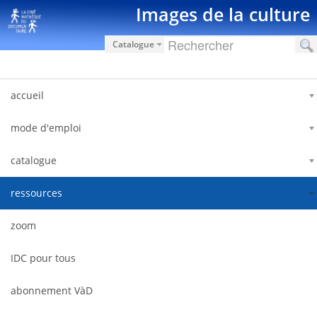
Saut au contenu
Images de la culture
Catalogue
accueil
mode d'emploi
catalogue
ressources
zoom
IDC pour tous
abonnement VàD