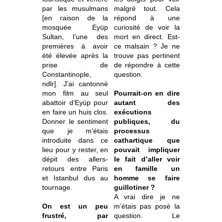
par les musulmans
malgré tout. Cela
[en raison de la
répond à une
mosquée Eyüp
curiosité de voir la
Sultan, l’une des
mort en direct. Est-
premières à avoir
ce malsain ? Je ne
été élevée après la
trouve pas pertinent
prise de
de répondre à cette
Constantinople,
question.
ndlr]. J’ai cantonné
mon film au seul
Pourrait-on en dire
abattoir d’Eyüp pour
autant des
en faire un huis clos.
exécutions
Donner le sentiment
publiques, du
que je m’étais
processus
introduite dans ce
cathartique que
lieu pour y rester, en
pouvait impliquer
dépit des allers-
le fait d’aller voir
retours entre Paris
en famille un
et Istanbul dus au
homme se faire
tournage.
guillotiner ?
A vrai dire je ne
On est un peu
m’étais pas posé la
frustré, par
question. Le