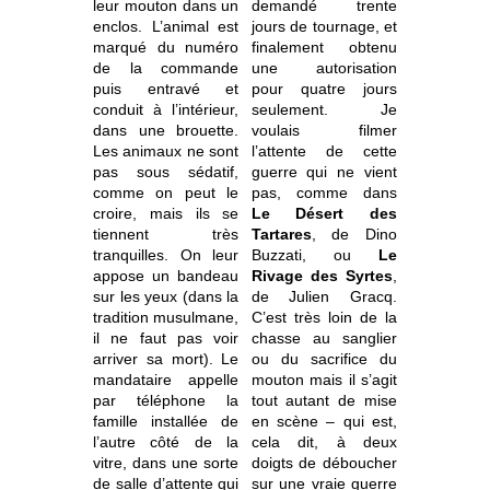
leur mouton dans un
demandé trente
enclos. L’animal est
jours de tournage, et
marqué du numéro
finalement obtenu
de la commande
une autorisation
puis entravé et
pour quatre jours
conduit à l’intérieur,
seulement. Je
dans une brouette.
voulais filmer
Les animaux ne sont
l’attente de cette
pas sous sédatif,
guerre qui ne vient
comme on peut le
pas, comme dans
croire, mais ils se
Le Désert des
tiennent très
Tartares
, de Dino
tranquilles. On leur
Buzzati, ou
Le
appose un bandeau
Rivage des Syrtes
,
sur les yeux (dans la
de Julien Gracq.
tradition musulmane,
C’est très loin de la
il ne faut pas voir
chasse au sanglier
arriver sa mort). Le
ou du sacrifice du
mandataire appelle
mouton mais il s’agit
par téléphone la
tout autant de mise
famille installée de
en scène – qui est,
l’autre côté de la
cela dit, à deux
vitre, dans une sorte
doigts de déboucher
de salle d’attente qui
sur une vraie guerre