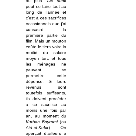
au plus. Cet
adak
peut se faire tout au
long de l’année et
c’est à ces sacrifices
occasionnels que j’ai
consacré la
première partie du
film. Mais un mouton
coûte le tiers voire la
moitié du salaire
moyen turc et tous
les ménages ne
peuvent se
permettre cette
dépense. Si leurs
revenus sont
toutefois suffisants,
ils doivent procéder
à ce sacrifice au
moins une fois par
an, au moment du
Kurban Bayrami
(ou
Aïd-el-Kebir
). On
aperçoit d’ailleurs à