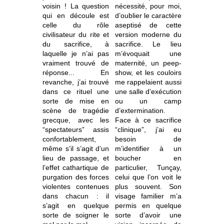
voisin ! La question
nécessité, pour moi,
qui en découle est
d’oublier le caractère
celle du rôle
aseptisé de cette
civilisateur du rite et
version moderne du
du sacrifice, à
sacrifice. Le lieu
laquelle je n’ai pas
m’évoquait une
vraiment trouvé de
maternité, un peep-
réponse... En
show, et les couloirs
revanche, j’ai trouvé
me rappelaient aussi
dans ce rituel une
une salle d’exécution
sorte de mise en
ou un camp
scène de tragédie
d’extermination.
grecque, avec les
Face à ce sacrifice
“spectateurs” assis
“clinique”, j’ai eu
confortablement,
besoin de
même s’il s’agit d’un
m’identifier à un
lieu de passage, et
boucher en
l’effet cathartique de
particulier, Tunçay,
purgation des forces
celui que l’on voit le
violentes contenues
plus souvent. Son
dans chacun : il
visage familier m’a
s’agit en quelque
permis en quelque
sorte de soigner le
sorte d’avoir une