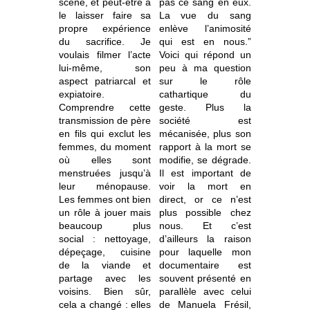
scène, et peut-être à
pas ce sang en eux.
le laisser faire sa
La vue du sang
propre expérience
enlève l’animosité
du sacrifice. Je
qui est en nous.”
voulais filmer l’acte
Voici qui répond un
lui-même, son
peu à ma question
aspect patriarcal et
sur le rôle
expiatoire.
cathartique du
Comprendre cette
geste. Plus la
transmission de père
société est
en fils qui exclut les
mécanisée, plus son
femmes, du moment
rapport à la mort se
où elles sont
modifie, se dégrade.
menstruées jusqu’à
Il est important de
leur ménopause.
voir la mort en
Les femmes ont bien
direct, or ce n’est
un rôle à jouer mais
plus possible chez
beaucoup plus
nous. Et c’est
social : nettoyage,
d’ailleurs la raison
dépeçage, cuisine
pour laquelle mon
de la viande et
documentaire est
partage avec les
souvent présenté en
voisins. Bien sûr,
parallèle avec celui
cela a changé : elles
de Manuela Frésil,