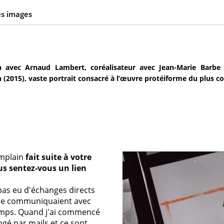
es images
n avec Arnaud Lambert, coréalisateur avec Jean-Marie Barbe
 (2015), vaste portrait consacré à l’œuvre protéiforme du plus c
omplain
fait suite à votre
s sentez-vous un lien
i pas eu d'échanges directs
 ne communiquaient avec
 temps. Quand j'ai commencé
ngé par mails et ce sont