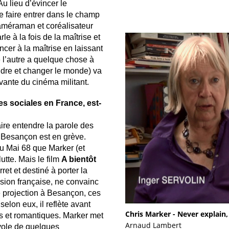
Au lieu d’évincer le
e faire entrer dans le champ
caméraman et coréalisateur
e à la fois de la maîtrise et
ncer à la maîtrise en laissant
e l’autre a quelque chose à
ndre et changer le monde) va
vante du cinéma militant.
es sociales en France, est-
aire entendre la parole des
e Besançon est en grève.
u Mai 68 que Marker (et
utte. Mais le film
A bientôt
et et destiné à porter la
ision française, ne convainc
une projection à Besançon, ces
selon eux, il reflète avant
Chris Marker - Never explain
ns et romantiques. Marker met
Arnaud Lambert
évole de quelques