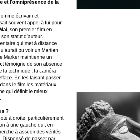
re et l’omniprésence de la
 comme écrivain et
sait souvent appel à lui pour
Mai,
son premier film en
 son statut d’auteur.
ntaire qui met à distance
’aurait pu voir un Martien
que Marker maintienne un
ect témoigne de son absence
e la technique : la caméra
fface. En les faisant passer
er dans le film les matériaux
me qui définit le mieux
.
us ?
noté à droite, particulièrement
on à une gauche qui, en
erche à asseoir des vérités
é. Dispensé de passer par