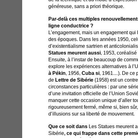
généreuse, sans a priori théorique.
Par-delà ces multiples renouvellement
ligne conductrice ?
L’engagement, mais un engagement qui lu
des époques. Dans les années 1950, celui
d’existentialisme sartrien et anticolonial
Statues meurent aussi
, 1953, coréalisé
Ensuite, à l’instar de beaucoup de commu
explore les expériences alternatives à l’
à Pékin
, 1956,
Cuba si
, 1961…). De ce p
de
Lettre de Sibérie
(1958) est un contre
circonstances particulières : par une séri
d’une invitation officielle de l’Union Sovié
manquer cette occasion unique d’aller to
rigoureusement fermé, même si, bien sûr, i
d’illusions sur sa liberté de mouvement.
Que ce soit dans
Les Statues meurent a
Sibérie
, ce qui frappe dans cette prem