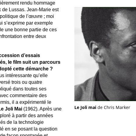
gulièrement rendu hommage
x de Lussas. Jean-Marie est
politique de l’œuvre ; moi
qui s’exprime par exemple
e une bonne partie de ces
frontation entre deux
ccession d’essais
s, le film suit un parcours
dopté cette démarche ?
us intéressante qu’elle
ersé trois ou quatre
liqué dans toutes ses
a avec commentaire des
mis, il a expérimenté le
Le Joli mai
de Chris Marker
Le Joli Mai
(1962). Après une
xploré à partir des années
s de la technologie
é en se posant la question
 de façon spontanée et