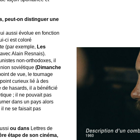
s, peut-on distinguer une
i aussi évolue en fonction
-ci est coloré
iste (par exemple,
Les
 avec Alain Resnais).
nistes non-orthodoxes, il
Union soviétique
(Dimanche
oint de vue, le tournage
point curieux lié à des
e de hasards, il a bénéficié
tique ; il ne pouvait pas
urner dans un pays alors
l ne se faisait pas
ussi
ou dans
Lettres de
ière étape de son cinéma,