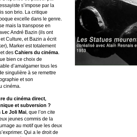
essayiste s’impose par la
is son brio. La critique
époque excelle dans le genre.
ise mais la transpose en
avec André Bazin (ils ont
 Culture, et Bazin a écrit
er), Marker est totalement
 et des
Cahiers du cinéma
.
que bien ce choix de
apable d’amalgamer tous les
de singulière à se remettre
mographie et son
du cinéma.
re du cinéma direct,
hnique et subversion ?
s
Le Joli Mai
, que l’on cite
 deux jeunes commis de la
urnage au motif que les deux
’exprimer. Qui a le droit de