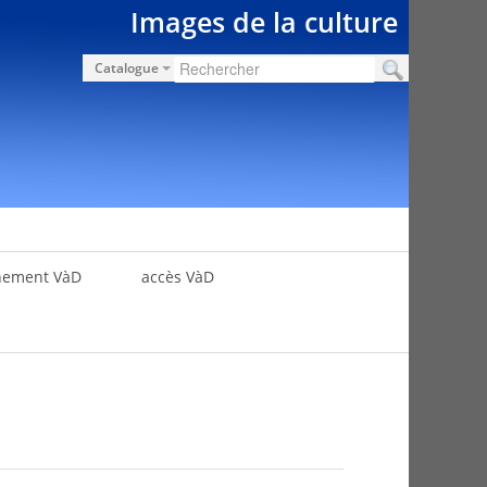
Images de la culture
Catalogue
nement VàD
accès VàD