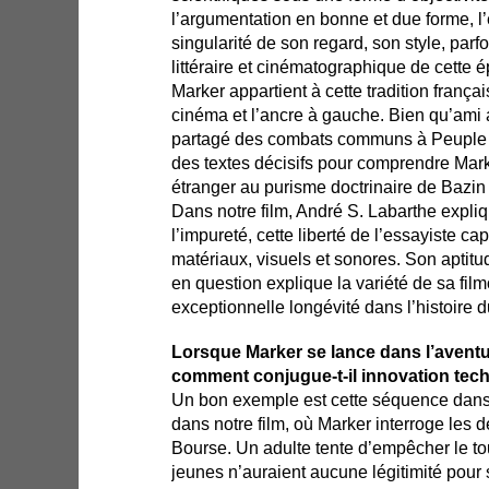
l’argumentation en bonne et due forme, l’
singularité de son regard, son style, parfo
littéraire et cinématographique de cette 
Marker appartient à cette tradition frança
cinéma et l’ancre à gauche. Bien qu’ami 
partagé des combats communs à Peuple et
des textes décisifs pour comprendre Mark
étranger au purisme doctrinaire de Bazin
Dans notre film, André S. Labarthe expli
l’impureté, cette liberté de l’essayiste c
matériaux, visuels et sonores. Son aptitu
en question explique la variété de sa fil
exceptionnelle longévité dans l’histoire 
Lorsque Marker se lance dans l’aventu
comment conjugue-t-il innovation tec
Un bon exemple est cette séquence dan
dans notre film, où Marker interroge les
Bourse. Un adulte tente d’empêcher le to
jeunes n’auraient aucune légitimité pour s