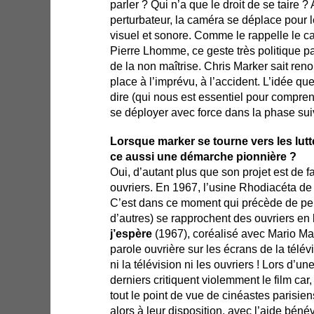
parler ? Qui n’a que le droit de se taire ? 
perturbateur, la caméra se déplace pour l
visuel et sonore. Comme le rappelle le 
Pierre Lhomme, ce geste très politique parl
de la non maîtrise. Chris Marker sait reno
place à l’imprévu, à l’accident. L’idée qu
dire (qui nous est essentiel pour compre
se déployer avec force dans la phase sui
Lorsque marker se tourne vers les lutt
ce aussi une démarche pionnière ?
Oui, d’autant plus que son projet est de f
ouvriers. En 1967, l’usine Rhodiacéta d
C’est dans ce moment qui précède de pe
d’autres) se rapprochent des ouvriers en l
j’espère
(1967), coréalisé avec Mario Marr
parole ouvrière sur les écrans de la télév
ni la télévision ni les ouvriers ! Lors d’
derniers critiquent violemment le film car, 
tout le point de vue de cinéastes parisie
alors à leur disposition, avec l’aide bén