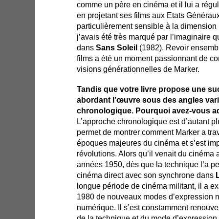
comme un père en cinéma et il lui a ré
en projetant ses films aux Etats Générau
particulièrement sensible à la dimension 
j’avais été très marqué par l’imaginaire 
dans
Sans Soleil
(1982).
Revoir ensembl
films a été un moment passionnant de con
visions générationnelles de Marker.
Tandis que votre livre propose une su
abordant l’œuvre sous des angles varié
chronologique. Pourquoi avez-vous a
L’approche chronologique est d’autant pl
permet de montrer comment Marker a trav
époques majeures du cinéma et s’est imp
révolutions. Alors qu’il venait du ciném
années 1950, dès que la technique l’a per
cinéma direct avec son synchrone dans
longue période de cinéma militant, il a e
1980 de nouveaux modes d’expression né
numérique. Il s’est constamment renouvel
de la technique et du mode d’expression