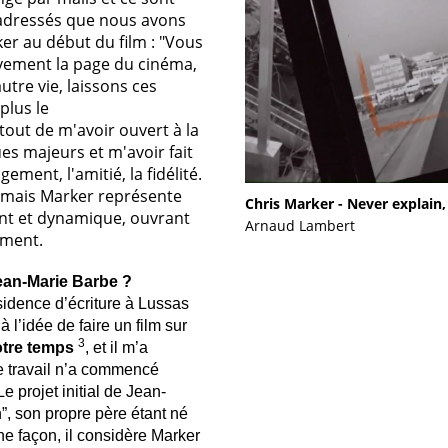
 adressés que nous avons
er au début du film : "Vous
tivement la page du cinéma,
utre vie, laissons ces
plus le
tout de m'avoir ouvert à la
s majeurs et m'avoir fait
gement, l'amitié, la fidélité.
ms mais Marker représente
Chris Marker - Never explain
ant et dynamique, ouvrant
Arnaud Lambert
ement.
ean-Marie Barbe ?
idence d’écriture à
Lussas
éjà l’idée de faire un film sur
3
otre temps
, et il m’a
le travail n’a commencé
Le projet initial de Jean-
on”, son propre père étant né
e façon, il considère Marker