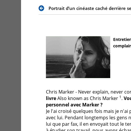
Portrait d’un cinéaste caché derrière s
Entretie
complain
Chris Marker - Never explain, never c
1
livre
Also known as Chris Marker
.
Vou
personnel avec Marker ?
Je l'ai croisé quelques fois mais je n'a
avec lui. Pendant longtemps les gens
lui que par fax, il en envoyait tout le
à étudier son travail, nous avons écha