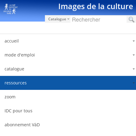
Saut au contenu
Images de la culture
Catalogue
accueil
mode d'emploi
catalogue
ressources
zoom
IDC pour tous
abonnement VàD