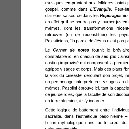
musiques empruntent aux folklores asiatiq
gospel, comme dans
L’Évangile
. Peut-êt
d’ailleurs sa source dans les
Repérages en 
en effet qu’il ne pourra pas y tourner just
mêmes, dont les transformations récente
retrouver (ou de reconstituer) les pay
Palestiniens, “la parole de Jésus n’est pas p
Le
Carnet de notes
fournit le bréviai
constatable ici en chacun de ses plis : ain
casting improvisé qui composent la premiè
agrippe visages et corps. Mais ces plans “bru
la voix du cinéaste, déroulant son projet, 
un personnage, interprète ces visages au-d
mêmes. Pasolini éprouve ici, tant la capaci
ce jeu de rôles, que la faculté de son disco
en terre africaine, à s’y incarner.
Cette logique de battement entre l’individua
sacralité, dans l’esthétique pasolinienne 
fiction mythologique constitue le cœur du 
voire contestable.