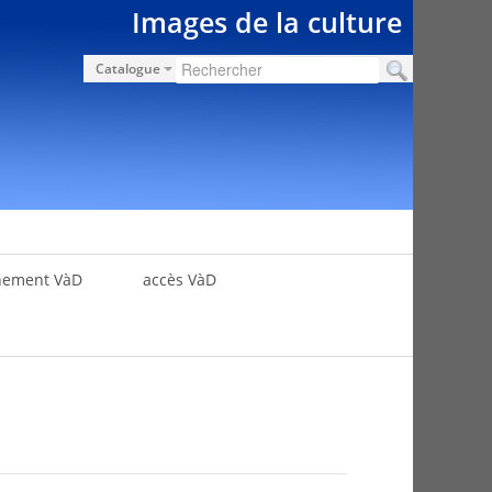
Images de la culture
Catalogue
nement VàD
accès VàD