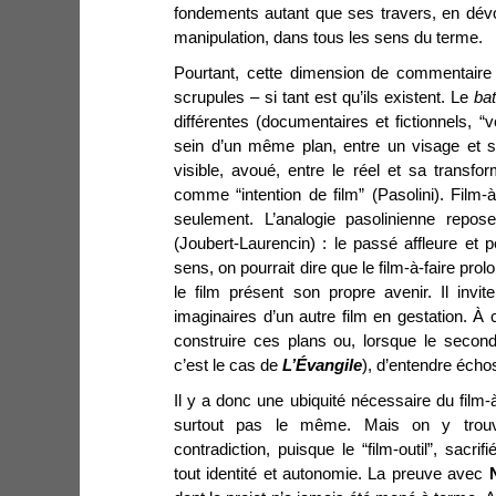
fondements autant que ses travers, en dévo
manipulation, dans tous les sens du terme.
Pourtant, cette dimension de commentaire
scrupules – si tant est qu’ils existent. Le
ba
différentes (documentaires et fictionnels, 
sein d’un même plan, entre un visage et 
visible, avoué, entre le réel et sa transfo
comme “intention de film” (Pasolini). Film
seulement. L’analogie pasolinienne repos
(Joubert-Laurencin) : le passé affleure et 
sens, on pourrait dire que le film-à-faire pr
le film présent son propre avenir. Il inv
imaginaires d’un autre film en gestation. À
construire ces plans ou, lorsque le second
c’est le cas de
L’Évangile
), d’entendre éch
Il y a donc une ubiquité nécessaire du film-à
surtout pas le même. Mais on y trouve
contradiction, puisque le “film-outil”, sacr
tout identité et autonomie. La preuve avec