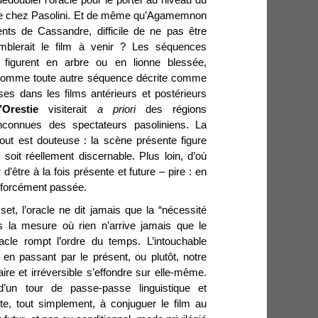
que chez Pasolini. Et de même qu’Agamemnon
nts de Cassandre, difficile de ne pas être
emblerait le film à venir ? Les séquences
 figurent en arbre ou en lionne blessée,
, comme toute autre séquence décrite comme
s dans les films antérieurs et postérieurs
’Orestie
visiterait
a priori
des régions
nconnues des spectateurs pasoliniens. La
tout est douteuse : la scène présente figure
 soit réellement discernable. Plus loin, d’où
r d’être à la fois présente et future – pire : en
t forcément passée.
t, l’oracle ne dit jamais que la “nécessité
s la mesure où rien n’arrive jamais que le
racle rompt l’ordre du temps. L’intouchable
en passant par le présent, ou plutôt, notre
ire et irréversible s’effondre sur elle-même.
un tour de passe-passe linguistique et
te, tout simplement, à conjuguer le film au