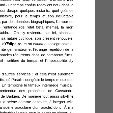
nd / un temps confus redevient net / dans la
qui dérape quelques instants, quel goût de
istoire, pour le temps et son inéluctable
, par des données biographiques, l’amour de
 l’enfance (de l’état fœtal même), la mort
Guido… On n’y reviendra pas ici, sinon au
 sa nature cyclique, son présent renouvelé,
i d’
Œdipe roi
et sa
cauda
autobiographique,
rite germinateur et l’étrange répétition de la
s oracles récurrents dans de nombreux films,
il mortifère du temps, et l’impossibilité d’y
e d’autres services : et cela n’est sûrement
tie
, où Pasolini congédie le temps mieux que
. En témoigne le fameux intermède musical.
inentendue des prophéties de Cassandre
de Barbieri. De manière tout aussi sibylline
it la scène comme achevée, à intégrer telle
 la scène oraculaire d’un oracle, donc. À ma
édoubler l’oracle pour le porter au niveau du