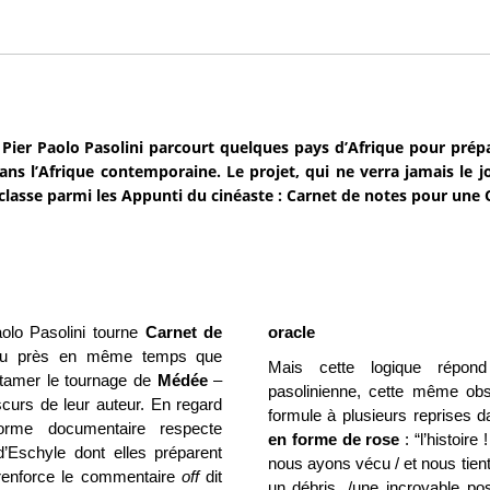
 Pier Paolo Pasolini parcourt quelques pays d’Afrique pour prépa
ans l’Afrique contemporaine. Le projet, qui ne verra jamais le 
 classe parmi les Appunti du cinéaste : Carnet de notes pour une O
olo Pasolini tourne
Carnet de
oracle
eu près en même temps que
Mais cette logique répon
entamer le tournage de
Médée
–
pasolinienne, cette même obse
curs de leur auteur. En regard
formule à plusieurs reprises d
orme documentaire respecte
en forme de rose
: “l’histoir
d’Eschyle dont elles préparent
nous ayons vécu / et nous tient
e renforce le commentaire
off
dit
un débris, /une incroyable p