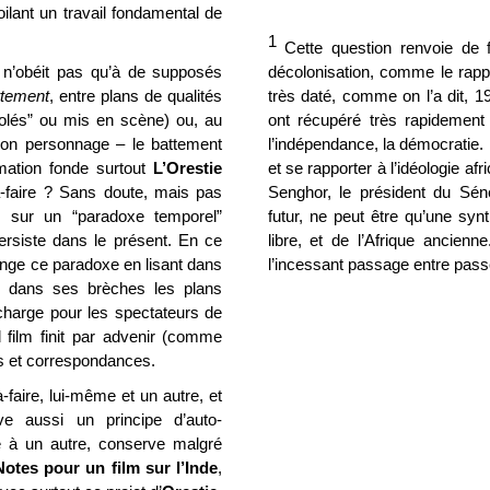
ilant un travail fondamental de
1
Cette question renvoie de fa
 n’obéit pas qu’à de supposés
décolonisation, comme le rappel
ttement
, entre plans de qualités
très daté, comme on l’a dit, 19
“volés” ou mis en scène) ou, au
ont récupéré très rapidement 
son personnage – le battement
l’indépendance, la démocratie.
rmation fonde surtout
L’Orestie
et se rapporter à l’idéologie a
-à-faire ? Sans doute, mais pas
Senghor, le président du Sénég
e sur un “paradoxe temporel”
futur, ne peut être qu’une syn
persiste dans le présent. En ce
libre, et de l’Afrique ancien
olonge ce paradoxe en lisant dans
l’incessant passage entre passé
ite dans ses brèches les plans
 charge pour les spectateurs de
 film finit par advenir (comme
os et correspondances.
-faire, lui-même et un autre, et
 aussi un principe d’auto-
ifié à un autre, conserve malgré
Notes pour un film sur l’Inde
,