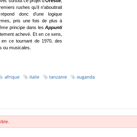
vec surtout ce projet d’
Orestie
,
remiers rushes qu’il n’aboutirait
 répond donc d’une logique
ermes, pris une fois de plus à
même principe dans les
Appunti
faitement achevé. Et en ce sens,
 en ce tournant de 1970, des
s ou musicales.
afrique
italie
tanzanie
ouganda
ible.