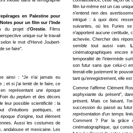
film lui-même est un cas uni
n’entend rien des avertisseme
epérages en Palestine pour
intrigué : à quoi donc ress
Notes pour un film sur l’Inde
suivantes, où les Furies se
s du projet d’
Orestie
. Films
n’apportent aucune certitude
erspective unique sur le travail
achevée. Chercher des réponse
, selon le mot d’Hervé Joubert-
semble tout aussi vain.
L
de se faire”.
cinématographiques encore i
temporalité de l’intermède sur
son futur sans que celui-ci en
tirerait-elle justement le pouvoi
me ainsi : “Je n’ai jamais eu
tant qu’enregistrement, elle es
 et si j’ai tenté de le faire, ce
Comme l’affirme Clément Rosse
re en représentant une époque
asphyxiante du présent”, dan
 Foin du
peplum
et des décors
présent. Mais ce faisant, l’o
 leur possible scientificité : la
succession du passé au futur 
t d’intuitions poétiques, et
représentation
d’un temps linéa
poque d’origine, tout élément
Comment ? Par la grâce d’
niennes. Aussi les costumes de
cinématographique, qui consis
que, andalouse et mexicaine. Les