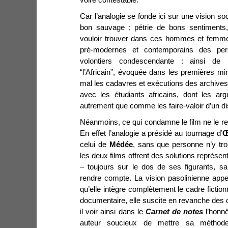
Car l’analogie se fonde ici sur une vision s
bon sauvage ; pétrie de bons sentiments,
vouloir trouver dans ces hommes et femmes
pré-modernes et contemporains des per
volontiers condescendante : ainsi de 
“l’Africain”, évoquée dans les premières m
mal les cadavres et exécutions des archives 
avec les étudiants africains, dont les a
autrement que comme les faire-valoir d’un dis
Néanmoins, ce qui condamne le film ne le re
En effet l’analogie a présidé au tournage d’
Œ
celui de
Médée
, sans que personne n’y trou
les deux films offrent des solutions représen
– toujours sur le dos de ses figurants, sa
rendre compte. La vision pasolinienne appe
qu’elle intègre complètement le cadre fictio
documentaire, elle suscite en revanche des d
il voir ainsi dans le
Carnet de notes
l’honnê
auteur soucieux de mettre sa méthod