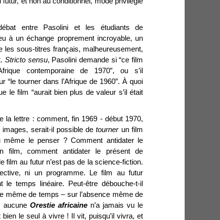
 futur, et non au conditionnel, mode privilégié
bat entre Pasolini et les étudiants de
ieu à un échange proprement incroyable, un
e les sous-titres français, malheureusement,
t.
Stricto sensu
, Pasolini demande si “ce film
Afrique contemporaine de 1970”, ou s’il
our “le tourner dans l’Afrique de 1960”. À quoi
 le film “aurait bien plus de valeur s’il était
 la lettre : comment, fin 1969 - début 1970,
 images, serait-il possible de
tourner
un film
u même le penser ? Comment antidater le
un film, comment antidater le présent de
film au futur n’est pas de la science-fiction.
pective, ni un programme. Le film au futur
le temps linéaire. Peut-être débouche-t-il
nce même de temps – sur l’absence même de
ais aucune
Orestie africaine
n’a jamais vu le
bien le seul à vivre ! Il vit, puisqu’il vivra, et