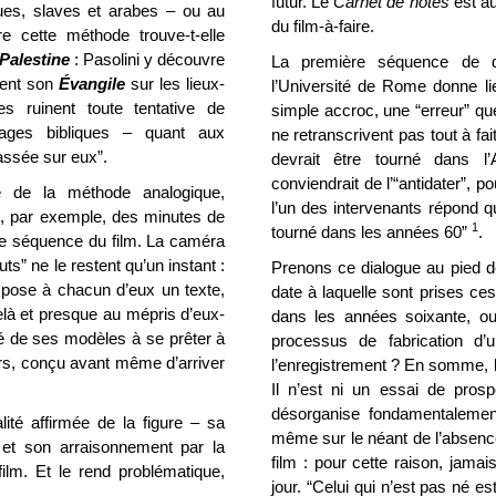
futur. Le
Carnet de notes
est au
ues, slaves et arabes – ou au
du film-à-faire.
re cette méthode trouve-t-elle
Palestine
: Pasolini y découvre
La première séquence de dé
ement son
Évangile
sur les lieux-
l’Université de Rome donne l
s ruinent toute tentative de
simple accroc, une “erreur” qu
sages bibliques – quant aux
ne retranscrivent pas tout à fai
assée sur eux”.
devrait être tourné dans l’
conviendrait de l’“antidater”, p
re de la méthode analogique,
l’un des intervenants répond que
si, par exemple, des minutes de
1
tourné dans les années 60”
.
re séquence du film. La caméra
ts” ne le restent qu’un instant :
Prenons ce dialogue au pied de
impose à chacun d’eux un texte,
date à laquelle sont prises ces
elà et presque au mépris d’eux-
dans les années soixante, o
té de ses modèles à se prêter à
processus de fabrication d’
urs, conçu avant même d’arriver
l’enregistrement ? En somme, le 
Il n’est ni un essai de pros
désorganise fondamentalement 
lité affirmée de la figure – sa
même sur le néant de l’abse
– et son arraisonnement par la
film : pour cette raison, jam
film. Et le rend problématique,
jour. “Celui qui n’est pas né est 