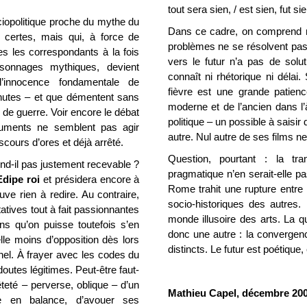
tout sera sien, / est sien, fut si
ociopolitique proche du mythe du
Dans ce cadre, on comprend mie
 certes, mais qui, à force de
problèmes ne se résolvent pas, 
 les correspondants à la fois
vers le futur n’a pas de solut
sonnages mythiques, devient
connaît ni rhétorique ni délai.
l’innocence fondamentale de
fièvre est une grande patienc
inutes – et que démentent sans
moderne et de l’ancien dans l
de guerre. Voir encore le débat
politique – un possible à saisir
rguments ne semblent pas agir
autre. Nul autre de ses films ne 
cours d’ores et déjà arrêté.
Question, pourtant : la tr
nd-il pas justement recevable ?
pragmatique n’en serait-elle pa
dipe roi
et présidera encore à
Rome trahit une rupture entre l
ve rien à redire. Au contraire,
socio-historiques des autres. 
tatives tout à fait passionnantes
monde illusoire des arts. La 
ns qu’on puisse toutefois s’en
donc une autre : la convergen
lle moins d’opposition dès lors
distincts. Le futur est poétique,
nnel. À frayer avec les codes du
outes légitimes. Peut-être faut-
teté – perverse, oblique – d’un
Mathieu Capel, décembre 200
e en balance, d’avouer ses