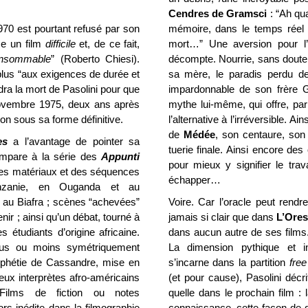
Cendres de Gramsci
: “Ah qua
970 est pourtant refusé par son
mémoire, dans le temps réel 
me un film
difficile
et, de ce fait,
mort…” Une aversion pour l’h
nsommable
” (Roberto Chiesi).
décompte. Nourrie, sans doute
 plus “aux exigences de durée et
sa mère, le paradis perdu de
ra la mort de Pasolini pour que
impardonnable de son frère 
n novembre 1975, deux ans après
mythe lui-même, qui offre, par
ion sous sa forme définitive.
l’alternative à l’irréversible. Ains
de
Médée
, son centaure, son 
es
a l’avantage de pointer sa
tuerie finale. Ainsi encore de
compare à la série des
Appunti
pour mieux y signifier le trava
 des matériaux et des séquences
échapper…
Tanzanie, en Ouganda et au
e au Biafra ; scènes “achevées”
Voire. Car l’oracle peut rendr
nir ; ainsi qu’un débat, tourné à
jamais si clair que dans
L’Ores
 étudiants d’origine africaine.
dans aucun autre de ses films
lus ou moins symétriquement
La dimension pythique et 
rophétie de Cassandre, mise en
s’incarne dans la partition
free
eux interprètes afro-américains
(et pour cause), Pasolini décr
Films de fiction ou notes
quelle dans le prochain film :
ors inédite dans la filmographie
connaissance, cette façon de d