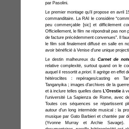
par Pasolini.
Le premier montage qu’il propose en avril 1
commanditaire. La RAI le considère “com
peu commerçable [sic] et difficilement
co
Officiellement, le film ne répondrait pas non
de facture précédemment convenues”. Il faud
le film soit finalement diffusé en salle e
avoir bénéficié à Venise d’une unique project
Le destin malheureux du
Carnet de not
relative complexité, surtout quand on le 
auquel il ressortit
a
priori
. Il agrège en effet
hétéroclites : repérages/casting en 
Tanganyika ; images d’archives de la guerr
et à inclure telles quelles dans
L’Orestie
à ve
l’université La Sapienza de Rome, avec des
Toutes ces séquences se répartissent p
autour d’un long intermède musical : la p
musique par Gato Barbieri et chantée par d
(Yvonne Murray et Archie Savage). 
documentaires, pareille hétérogénéité est al