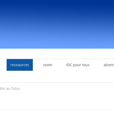
ressources
zoom
IDC pour tous
abon
ilm au futur