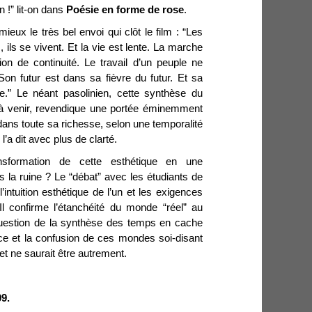
en !” lit-on dans
Poésie en forme de rose
.
ux le très bel envoi qui clôt le film : “Les
ils se vivent. Et la vie est lente. La marche
ion de continuité. Le travail d’un peuple ne
 Son futur est dans sa fièvre du futur. Et sa
e.” Le néant pasolinien, cette synthèse du
’à venir, revendique une portée éminemment
 dans toute sa richesse, selon une temporalité
l’a dit avec plus de clarté.
ansformation de cette esthétique en une
s la ruine ? Le “débat” avec les étudiants de
’intuition esthétique de l’un et les exigences
Il confirme l’étanchéité du monde “réel” au
question de la synthèse des temps en cache
ce et la confusion de ces mondes soi-disant
 et ne saurait être autrement.
9.