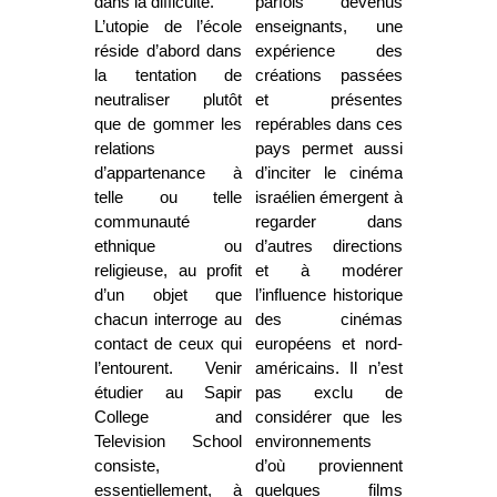
dans la difficulté.
parfois devenus
L’utopie de l’école
enseignants, une
réside d’abord dans
expérience des
la tentation de
créations passées
neutraliser plutôt
et présentes
que de gommer les
repérables dans ces
relations
pays permet aussi
d’appartenance à
d’inciter le cinéma
telle ou telle
israélien émergent à
communauté
regarder dans
ethnique ou
d’autres directions
religieuse, au profit
et à modérer
d’un objet que
l’influence historique
chacun interroge au
des cinémas
contact de ceux qui
européens et nord-
l’entourent. Venir
américains. Il n’est
étudier au Sapir
pas exclu de
College and
considérer que les
Television School
environnements
consiste,
d’où proviennent
essentiellement, à
quelques films