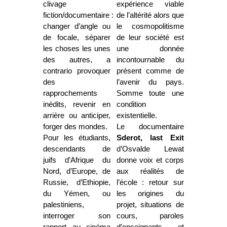
clivage
expérience viable
fiction/documentaire :
de l’altérité alors que
changer d’angle ou
le cosmopolitisme
de focale, séparer
de leur société est
les choses les unes
une donnée
des autres, a
incontournable du
contrario provoquer
présent comme de
des
l’avenir du pays.
rapprochements
Somme toute une
inédits, revenir en
condition
arrière ou anticiper,
existentielle.
forger des mondes.
Le documentaire
Pour les étudiants,
Sderot, last Exit
descendants de
d’Osvalde Lewat
juifs d’Afrique du
donne voix et corps
Nord, d’Europe, de
aux réalités de
Russie, d’Ethiopie,
l’école : retour sur
du Yémen, ou
les origines du
palestiniens,
projet, situations de
interroger son
cours, paroles
rapport au cinéma
d’enseignants et