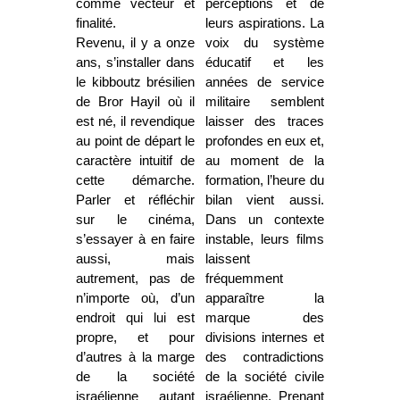
comme vecteur et
perceptions et de
finalité.
leurs aspirations. La
Revenu, il y a onze
voix du système
ans, s’installer dans
éducatif et les
le kibboutz brésilien
années de service
de Bror Hayil où il
militaire semblent
est né, il revendique
laisser des traces
au point de départ le
profondes en eux et,
caractère intuitif de
au moment de la
cette démarche.
formation, l’heure du
Parler et réfléchir
bilan vient aussi.
sur le cinéma,
Dans un contexte
s’essayer à en faire
instable, leurs films
aussi, mais
laissent
autrement, pas de
fréquemment
n’importe où, d’un
apparaître la
endroit qui lui est
marque des
propre, et pour
divisions internes et
d’autres à la marge
des contradictions
de la société
de la société civile
israélienne autant
israélienne. Prenant