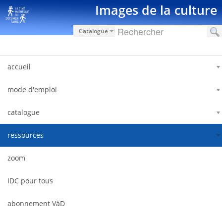
Saut au contenu
Images de la culture
Catalogue
accueil
mode d'emploi
catalogue
ressources
zoom
IDC pour tous
abonnement VàD