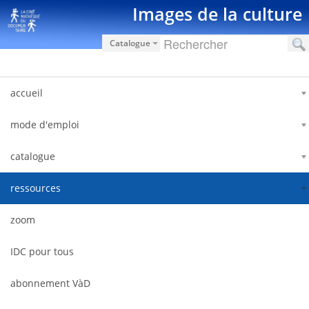
Saut au contenu
Images de la culture
Catalogue
accueil
mode d'emploi
catalogue
ressources
zoom
IDC pour tous
abonnement VàD