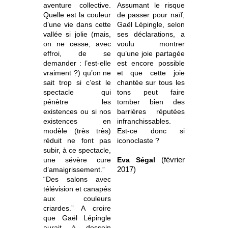
aventure collective.
Assumant le risque
Quelle est la couleur
de passer pour naïf,
d’une vie dans cette
Gaël Lépingle, selon
vallée si jolie (mais,
ses déclarations, a
on ne cesse, avec
voulu montrer
effroi, de se
qu’une joie partagée
demander : l’est-elle
est encore possible
vraiment ?) qu’on ne
et que cette joie
sait trop si c’est le
chantée sur tous les
spectacle qui
tons peut faire
pénètre les
tomber bien des
existences ou si nos
barrières réputées
existences en
infranchissables.
modèle (très très)
Est-ce donc si
réduit ne font pas
iconoclaste ?
subir, à ce spectacle,
une sévère cure
Eva Ségal
(février
d’amaigrissement.”
2017)
“Des salons avec
télévision et canapés
aux couleurs
criardes.” A croire
que Gaël Lépingle
aurait à dessein