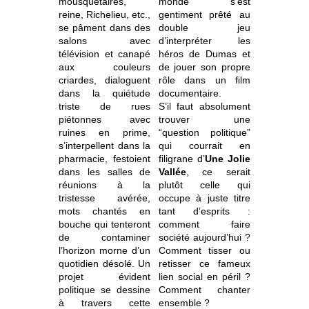
mousquetaires,
monde s’est
reine, Richelieu, etc.,
gentiment prêté au
se pâment dans des
double jeu
salons avec
d’interpréter les
télévision et canapé
héros de Dumas et
aux couleurs
de jouer son propre
criardes, dialoguent
rôle dans un film
dans la quiétude
documentaire.
triste de rues
S’il faut absolument
piétonnes avec
trouver une
ruines en prime,
“question politique”
s’interpellent dans la
qui courrait en
pharmacie, festoient
filigrane d’
Une Jolie
dans les salles de
Vallée
, ce serait
réunions à la
plutôt celle qui
tristesse avérée,
occupe à juste titre
mots chantés en
tant d’esprits :
bouche qui tenteront
comment faire
de contaminer
société aujourd’hui ?
l’horizon morne d’un
Comment tisser ou
quotidien désolé. Un
retisser ce fameux
projet évident
lien social en péril ?
politique se dessine
Comment chanter
à travers cette
ensemble ?