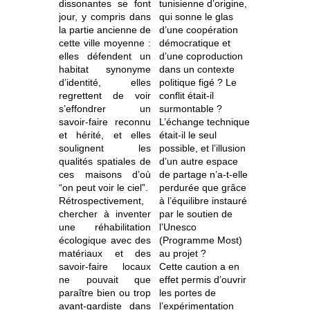
dissonantes se font
tunisienne d’origine,
jour, y compris dans
qui sonne le glas
la partie ancienne de
d’une coopération
cette ville moyenne :
démocratique et
elles défendent un
d’une coproduction
habitat synonyme
dans un contexte
d’identité, elles
politique figé ? Le
regrettent de voir
conflit était-il
s’effondrer un
surmontable ?
savoir-faire reconnu
L’échange technique
et hérité, et elles
était-il le seul
soulignent les
possible, et l’illusion
qualités spatiales de
d’un autre espace
ces maisons d’où
de partage n’a-t-elle
“on peut voir le ciel”.
perdurée que grâce
Rétrospectivement,
à l’équilibre instauré
chercher à inventer
par le soutien de
une réhabilitation
l’Unesco
écologique avec des
(Programme Most)
matériaux et des
au projet ?
savoir-faire locaux
Cette caution a en
ne pouvait que
effet permis d’ouvrir
paraître bien ou trop
les portes de
avant-gardiste dans
l’expérimentation