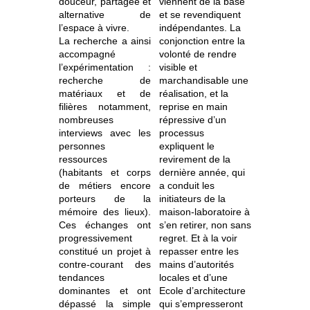
douceur, partagée et
viennent de la base
alternative de
et se revendiquent
l’espace à vivre.
indépendantes. La
La recherche a ainsi
conjonction entre la
accompagné
volonté de rendre
l’expérimentation :
visible et
recherche de
marchandisable une
matériaux et de
réalisation, et la
filières notamment,
reprise en main
nombreuses
répressive d’un
interviews avec les
processus
personnes
expliquent le
ressources
revirement de la
(habitants et corps
dernière année, qui
de métiers encore
a conduit les
porteurs de la
initiateurs de la
mémoire des lieux).
maison-laboratoire à
Ces échanges ont
s’en retirer, non sans
progressivement
regret. Et à la voir
constitué un projet à
repasser entre les
contre-courant des
mains d’autorités
tendances
locales et d’une
dominantes et ont
Ecole d’architecture
dépassé la simple
qui s’empresseront