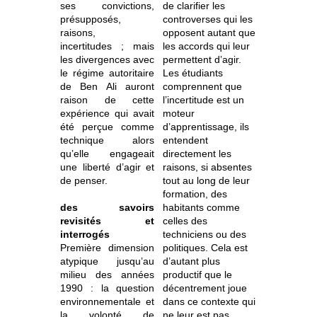
ses convictions,
de clarifier les
présupposés,
controverses qui les
raisons,
opposent autant que
incertitudes ; mais
les accords qui leur
les divergences avec
permettent d’agir.
le régime autoritaire
Les étudiants
de Ben Ali auront
comprennent que
raison de cette
l’incertitude est un
expérience qui avait
moteur
été perçue comme
d’apprentissage, ils
technique alors
entendent
qu’elle engageait
directement les
une liberté d’agir et
raisons, si absentes
de penser.
tout au long de leur
formation, des
des savoirs
habitants comme
revisités et
celles des
interrogés
techniciens ou des
Première dimension
politiques. Cela est
atypique jusqu’au
d’autant plus
milieu des années
productif que le
1990 : la question
décentrement joue
environnementale et
dans ce contexte qui
la volonté de
ne leur est pas