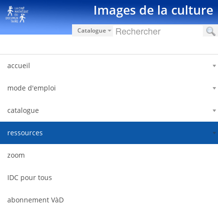
Saut au contenu
Images de la culture
Catalogue
accueil
mode d'emploi
catalogue
ressources
zoom
IDC pour tous
abonnement VàD