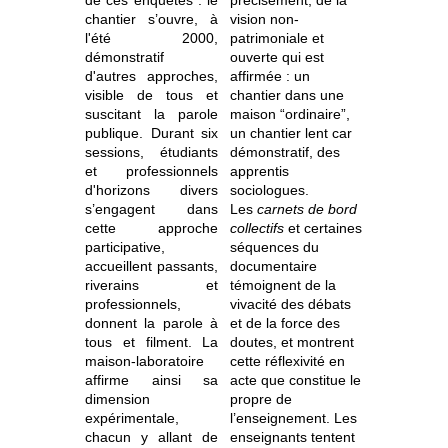
de ces enquêtes : le
précisément, de la
chantier s’ouvre, à
vision non-
l'été 2000,
patrimoniale et
démonstratif
ouverte qui est
d'autres approches,
affirmée : un
visible de tous et
chantier dans une
suscitant la parole
maison “ordinaire”,
publique. Durant six
un chantier lent car
sessions, étudiants
démonstratif, des
et professionnels
apprentis
d'horizons divers
sociologues.
s’engagent dans
Les
carnets de bord
cette approche
collectifs
et certaines
participative,
séquences du
accueillent passants,
documentaire
riverains et
témoignent de la
professionnels,
vivacité des débats
donnent la parole à
et de la force des
tous et filment. La
doutes, et montrent
maison-laboratoire
cette réflexivité en
affirme ainsi sa
acte que constitue le
dimension
propre de
expérimentale,
l’enseignement. Les
chacun y allant de
enseignants tentent