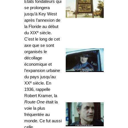
États fondateurs qui
se prolongera
jusqu’à Key West
après l’annexion de
la Floride au début
e
du XIX
siècle.
C’est le long de cet
axe que se sont
organisés le
décollage
économique et
l’expansion urbaine
du pays jusqu’au
e
XX
siècle. En
1936, rappelle
Robert Kramer, la
Route One
était la
voie la plus
fréquentée au
monde. Ce fut aussi
celle