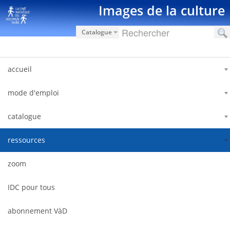
Saut au contenu
Images de la culture
Catalogue
accueil
mode d'emploi
catalogue
ressources
zoom
IDC pour tous
abonnement VàD