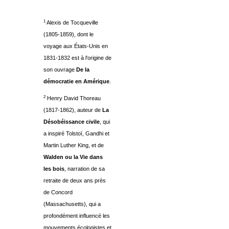
1
Alexis de Tocqueville
(1805-1859), dont le
voyage aux États-Unis en
1831-1832 est à l'origine de
son ouvrage
De la
démocratie en Amérique
.
2
Henry David Thoreau
(1817-1862), auteur de
La
Désobéissance civile
, qui
a inspiré Tolstoï, Gandhi et
Martin Luther King, et de
Walden ou la Vie dans
les bois
, narration de sa
retraite de deux ans près
de Concord
(Massachusetts), qui a
profondément influencé les
mouvements écologistes et