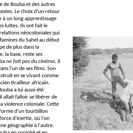
ire de Bouba et des autres
 gestes. Le choix d'un retour
te à un long apprentissage
luttes. Ils ont fait le
relations néocoloniales qui
s famines du Sahel au début
pe de plus dans la
, la base, reste ses
uba
ne fait pas du cinéma
, il
ans l'un de ses films. Son
nstruit en se vivant comme
ien tirailleur africain.
uba a lui aussi été
allait falloir se libérer de
la violence coloniale. Cette
a forme d'un tourbillon
orce d'inertie, où l'on
e géographie à l'autre.
Bouba en soninké et en