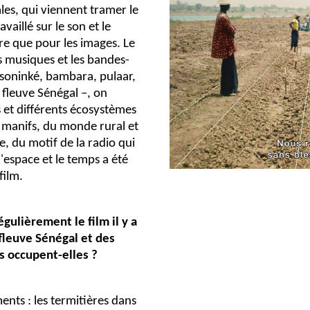
les, qui viennent tramer le
vaillé sur le son et le
e que pour les images. Le
es musiques et les bandes-
n soninké, bambara, pulaar,
 fleuve Sénégal –, on
 et différents écosystèmes
s manifs, du monde rural et
e, du motif de la radio qui
'espace et le temps a été
film.
gulièrement le film il y a
 fleuve Sénégal et des
s occupent-elles ?
ents : les termitières dans