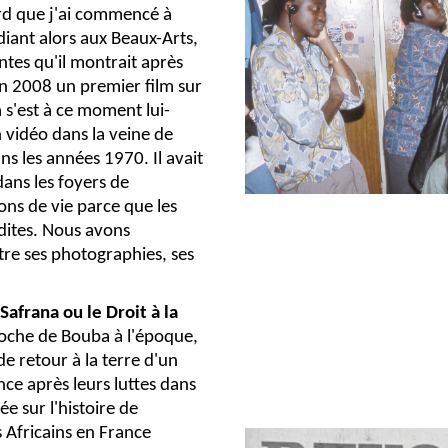
ard que j'ai commencé à
diant alors aux Beaux-Arts,
ntes qu'il montrait après
 en 2008 un premier film sur
s'est à ce moment lui-
 vidéo dans la veine de
s les années 1970. Il avait
ans les foyers de
ons de vie parce que les
rdites. Nous avons
tre ses photographies, ses
Safrana ou le Droit à la
roche de Bouba à l'époque,
e retour à la terre d'un
nce après leurs luttes dans
sée sur l'histoire de
s Africains en France