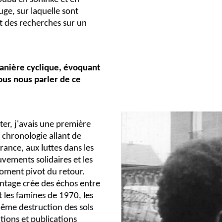
uge, sur laquelle sont
t des recherches sur un
anière cyclique, évoquant
ous nous parler de ce
r, j'avais une première
 chronologie allant de
rance, aux luttes dans les
uvements solidaires et les
moment pivot du retour.
ntage crée des échos entre
t les famines de 1970, les
même destruction des sols
ations et publications