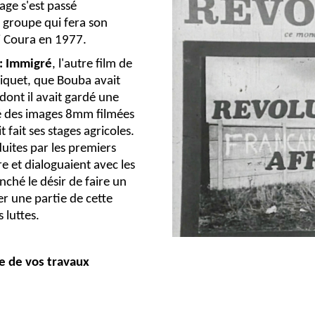
age s'est passé
 groupe qui fera son
i Coura en 1977.
:
Immigré
, l'autre film de
Riquet, que Bouba avait
 dont il avait gardé une
é des images 8mm filmées
 fait ses stages agricoles.
duites par les premiers
e et dialoguaient avec les
nché le désir de faire un
uer une partie de cette
s luttes.
 de vos travaux