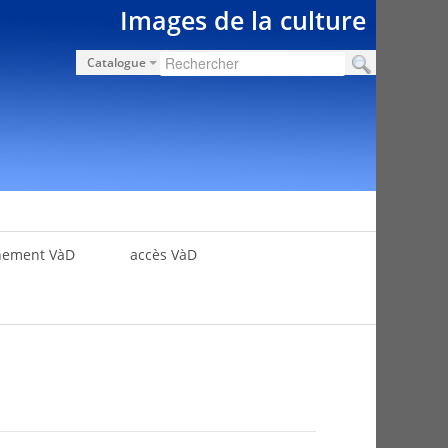
Images de la culture
Catalogue
nement VàD
accès VàD