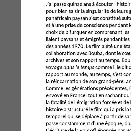
J'ai passé quinze ans à écouter l'histo
pour bien saisir la singularité de leurs
panafricain paysan s'est constitué sui
et à une prise de conscience pendant les 
choix de bifurquer en comprenant les 
liaient paysans et émigrés pendant le
des années 1970. Le film a été une éta
collaboration avec Bouba, dont le cœur
archives et son rapport au temps. Bo
voyage dans le temps
comme il le dit d
rapport au monde, au temps, s'est co
la réincarnation de son grand-père, anc
Comme les générations précédentes, Bo
envoyé en France, tout en sachant qu'il 
la fatalité de l'émigration forcée et de 
histoire a structuré le film qui a pris l
temporel qui se déplace à partir de sa f
passe constamment d'une époque, d'un
L'écriture de la voix off énoncée par 