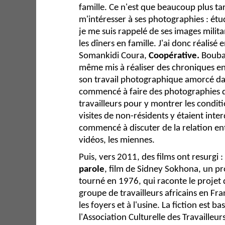
famille. Ce n'est que beaucoup plus t
m'intéresser à ses photographies : étu
je me suis rappelé de ses images milita
les dîners en famille. J'ai donc réalisé
Somankidi Coura,
Coopérative.
Bouba 
même mis à réaliser des chroniques en
son travail photographique amorcé dan
commencé à faire des photographies d
travailleurs pour y montrer les conditi
visites de non-résidents y étaient inte
commencé à discuter de la relation en
vidéos, les miennes.
Puis, vers 2011, des films ont resurgi :
parole
, film de Sidney Sokhona, un p
tourné en 1976, qui raconte le projet d
groupe de travailleurs africains en Fra
les foyers et à l'usine. La fiction est ba
l'Association Culturelle des Travailleur