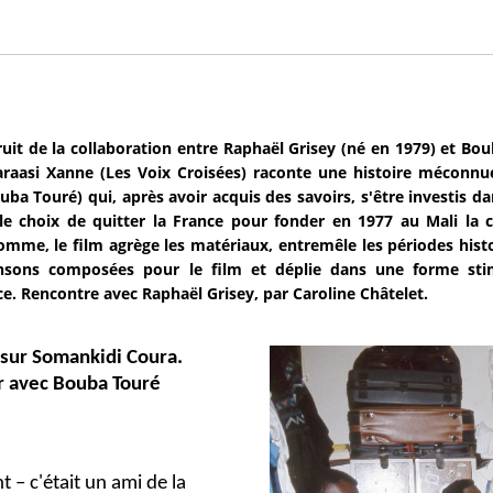
ruit de la collaboration entre Raphaël Grisey (né en 1979) et Bo
araasi Xanne (Les Voix Croisées) raconte une histoire méconnue 
uba Touré) qui, après avoir acquis des savoirs, s'être investis dan
 le choix de quitter la France pour fonder en 1977 au Mali la
mme, le film agrège les matériaux, entremêle les périodes his
nsons composées pour le film et déplie dans une forme stimu
nce. Rencontre avec Raphaël Grisey, par Caroline Châtelet.
 sur Somankidi Coura.
er avec Bouba Touré
 – c'était un ami de la