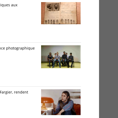
riques aux
ience photographique
 Fargier, rendent