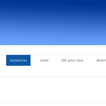
ressources
zoom
IDC pour tous
abon