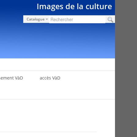
Images de la culture
Catalogue
nement VàD
accès VàD