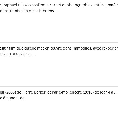
, Raphaël Pillosio confronte carnet et photographies anthropomét
 astreints et à des historiens....
ositif filmique qu’elle met en œuvre dans Immobiles, avec l’expér
sés au XIXe siècle....
 qui (2006) de Pierre Borker, et Parle-moi encore (2016) de Jean-Paul
re émanent de...