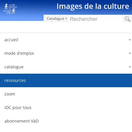
Saut au contenu
Images de la culture
Catalogue
accueil
mode d'emploi
catalogue
ressources
zoom
IDC pour tous
abonnement VàD