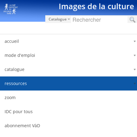
Saut au contenu
Images de la culture
Catalogue
accueil
mode d'emploi
catalogue
ressources
zoom
IDC pour tous
abonnement VàD