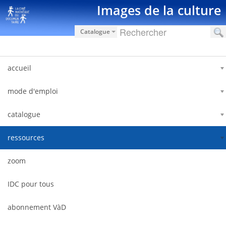
Saut au contenu
Images de la culture
Catalogue
accueil
mode d'emploi
catalogue
ressources
zoom
IDC pour tous
abonnement VàD