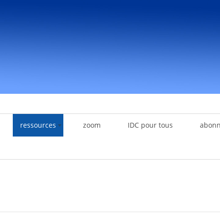
ressources
zoom
IDC pour tous
abon