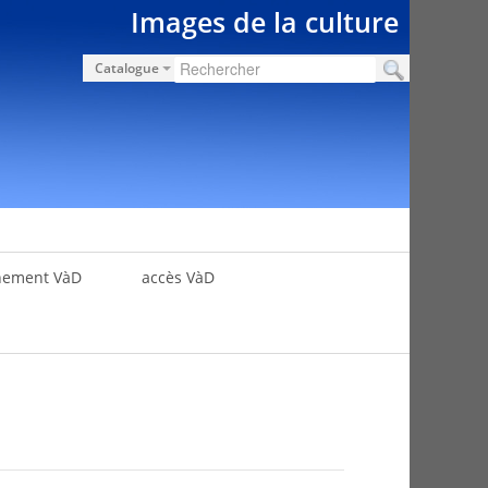
Images de la culture
Catalogue
nement VàD
accès VàD