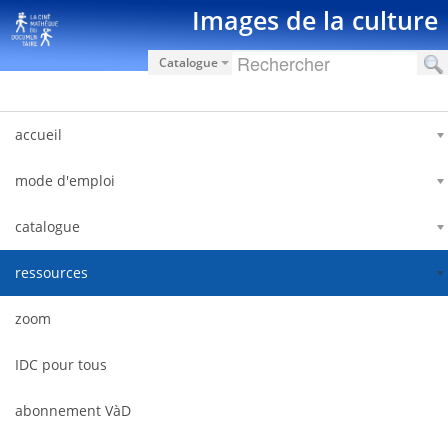
Saut au contenu
Images de la culture
Catalogue
accueil
mode d'emploi
catalogue
ressources
zoom
IDC pour tous
abonnement VàD