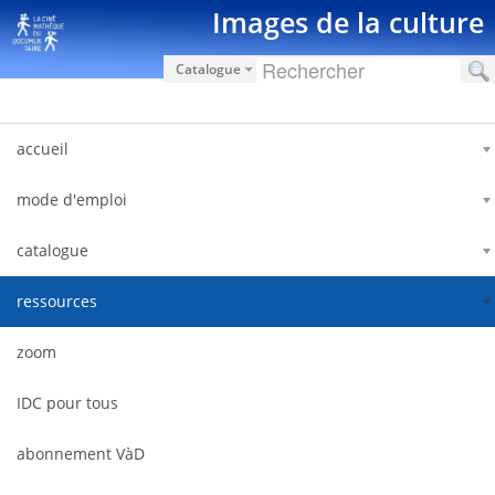
Saut au contenu
Images de la culture
Catalogue
accueil
mode d'emploi
catalogue
ressources
zoom
IDC pour tous
abonnement VàD