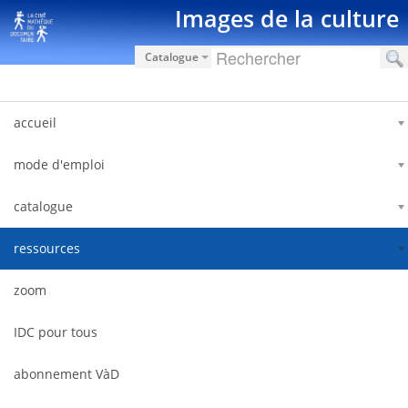
Saut au contenu
Images de la culture
Catalogue
accueil
mode d'emploi
catalogue
ressources
zoom
IDC pour tous
abonnement VàD