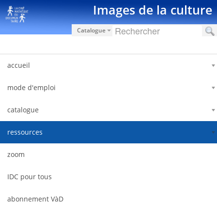
Saut au contenu
Images de la culture
Catalogue
accueil
mode d'emploi
catalogue
ressources
zoom
IDC pour tous
abonnement VàD