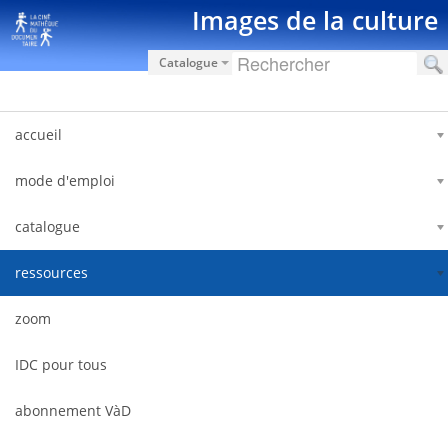
Saut au contenu
Images de la culture
Catalogue
accueil
mode d'emploi
catalogue
ressources
zoom
IDC pour tous
abonnement VàD