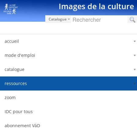
Saut au contenu
Images de la culture
Catalogue
accueil
mode d'emploi
catalogue
ressources
zoom
IDC pour tous
abonnement VàD