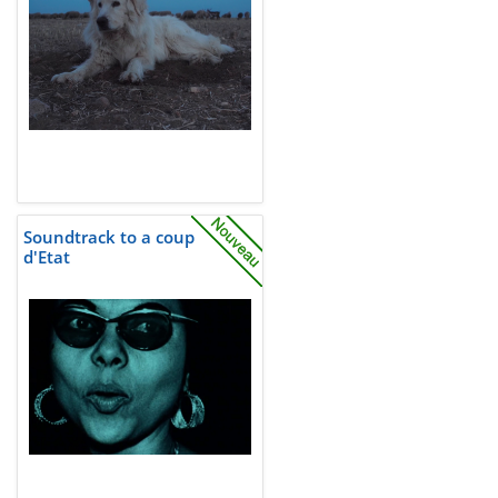
Soundtrack to a coup
d'Etat