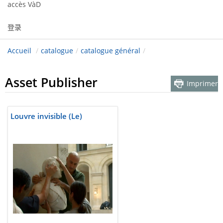
accès VàD
登录
Accueil
/
catalogue
/
catalogue général
/
Asset Publisher
Imprimer
Louvre invisible (Le)