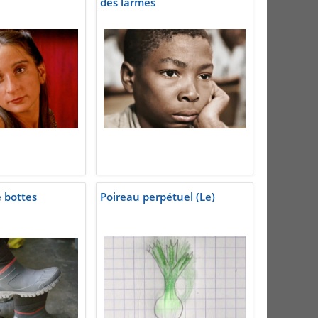
des larmes
e bottes
Poireau perpétuel (Le)