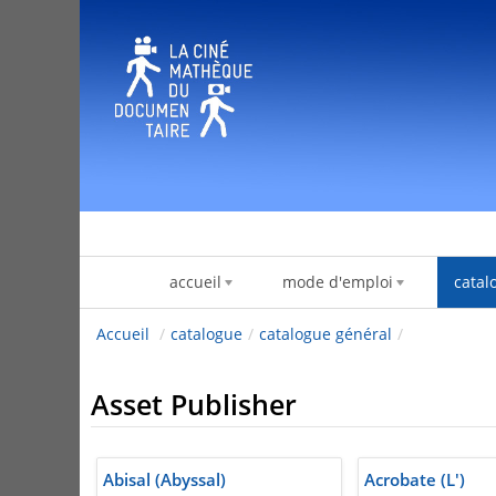
跳转到内容
accueil
mode d'emploi
catal
Accueil
/
catalogue
/
catalogue général
/
Asset Publisher
Abisal (Abyssal)
Acrobate (L')