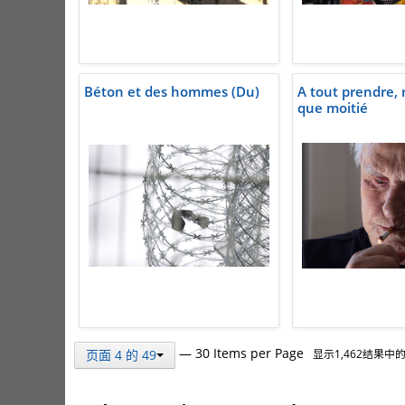
Béton et des hommes (Du)
A tout prendre, 
que moitié
— 30 Items per Page
页面 4 的 49
显示1,462结果中的