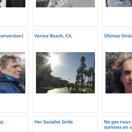
conversion)
Venice Beach, CA.
Últimas Ond
a)
Her Socialist Smile
Ne pas nous 
sommes en s