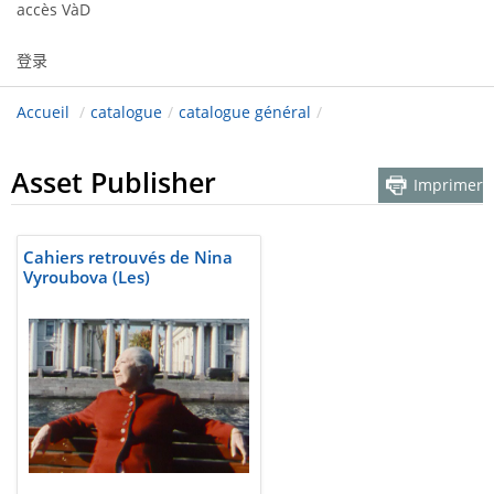
accès VàD
登录
Accueil
/
catalogue
/
catalogue général
/
Asset Publisher
Imprimer
Cahiers retrouvés de Nina
Vyroubova (Les)