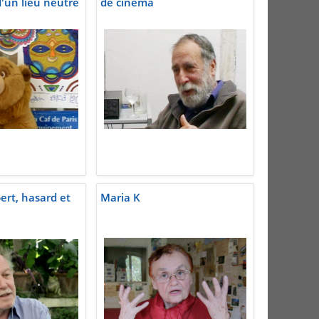
'un lieu neutre
de cinéma
bert, hasard et
Maria K