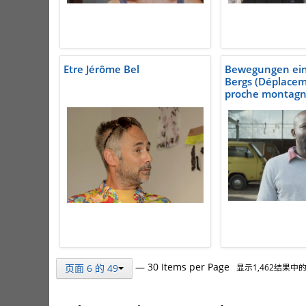
Etre Jérôme Bel
Bewegungen ei
Bergs (Déplace
proche montagn
— 30 Items per Page
页面 6 的 49
显示1,462结果中的1