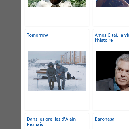
Tomorrow
Amos Gitaï, la vi
l'histoire
Dans les oreilles d'Alain
Baronesa
Resnais