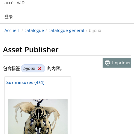
accès VàD
登录
Accueil
/
catalogue
/
catalogue général
/
bijoux
Asset Publisher
Imprimer
包含标签
bijoux
的内容。
Sur mesures (4/4)