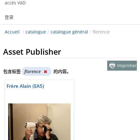
accès VàD
登录
Accueil
/
catalogue
/
catalogue général
/
florence
Asset Publisher
Imprimer
包含标签
florence
的内容。
Frère Alain (EA5)