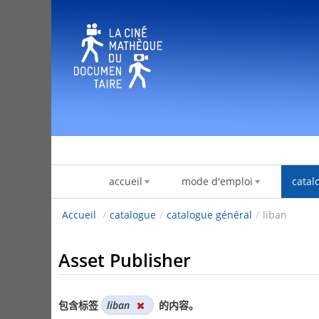
跳转到内容
accueil
mode d'emploi
catal
Accueil
/
catalogue
/
catalogue général
/
liban
Asset Publisher
包含标签
liban
的内容。