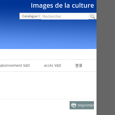
Images de la culture
Catalogue
abonnement VàD
accès VàD
登录
Imprimer