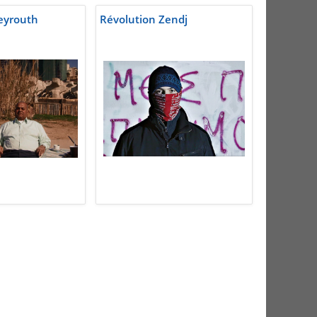
eyrouth
Révolution Zendj