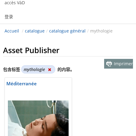
accès VàD
登录
Accueil
/
catalogue
/
catalogue général
/
mythologie
Asset Publisher
Imprimer
包含标签
mythologie
的内容。
Méditerranée