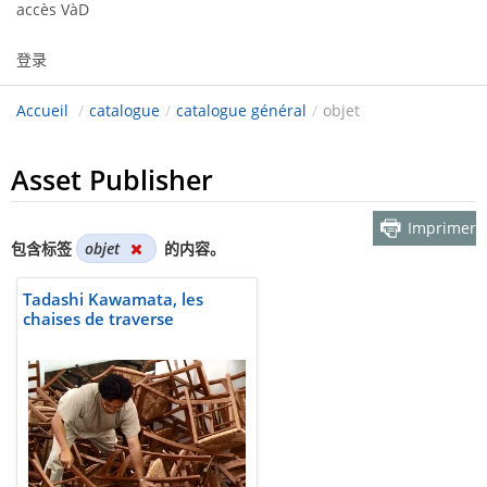
accès VàD
登录
Accueil
/
catalogue
/
catalogue général
/
objet
Asset Publisher
Imprimer
包含标签
objet
的内容。
Tadashi Kawamata, les
chaises de traverse