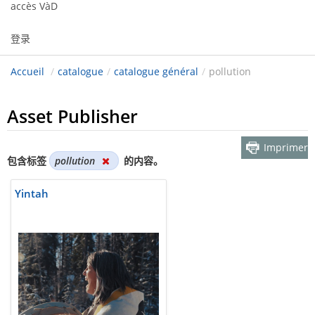
accès VàD
登录
Accueil
/
catalogue
/
catalogue général
/
pollution
Asset Publisher
Imprimer
包含标签
pollution
的内容。
Yintah