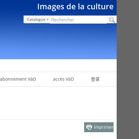
Images de la culture
Catalogue
abonnement VàD
accès VàD
登录
Imprimer