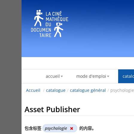
跳转到内容
accueil
mode d'emploi
catal
Accueil
/
catalogue
/
catalogue général
/
psychologie
Asset Publisher
包含标签
psychologie
的内容。