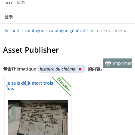
accès VàD
登录
Accueil
/
catalogue
/
catalogue général
/
histoire du cinéma
Asset Publisher
Imprimer
包含Thématique
histoire du cinéma
的内容。
Je suis déjà mort trois
fois