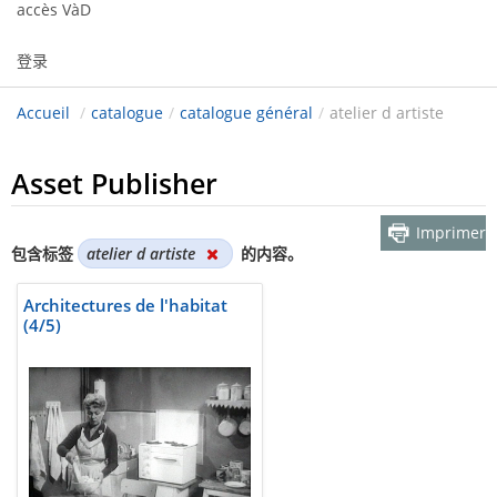
accès VàD
登录
Accueil
/
catalogue
/
catalogue général
/
atelier d artiste
Asset Publisher
Imprimer
包含标签
atelier d artiste
的内容。
Architectures de l'habitat
(4/5)